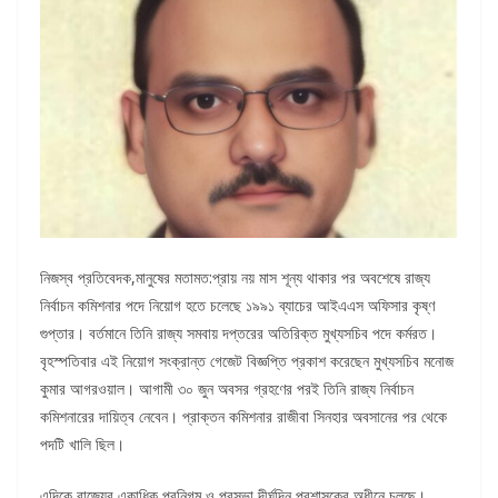
নিজস্ব প্রতিবেদক,মানুষের মতামত:প্রায় নয় মাস শূন্য থাকার পর অবশেষে রাজ্য
নির্বাচন কমিশনার পদে নিয়োগ হতে চলেছে ১৯৯১ ব্যাচের আইএএস অফিসার কৃষ্ণ
গুপ্তার। বর্তমানে তিনি রাজ্য সমবায় দপ্তরের অতিরিক্ত মুখ্যসচিব পদে কর্মরত।
বৃহস্পতিবার এই নিয়োগ সংক্রান্ত গেজেট বিজ্ঞপ্তি প্রকাশ করেছেন মুখ্যসচিব মনোজ
কুমার আগরওয়াল। আগামী ৩০ জুন অবসর গ্রহণের পরই তিনি রাজ্য নির্বাচন
কমিশনারের দায়িত্ব নেবেন। প্রাক্তন কমিশনার রাজীবা সিনহার অবসানের পর থেকে
পদটি খালি ছিল।
এদিকে রাজ্যের একাধিক পুরনিগম ও পুরসভা দীর্ঘদিন প্রশাসকের অধীনে চলছে।