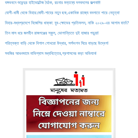
বঙ্গভবনে শুভেন্দুর হাইভোল্টেজ বৈঠক, রচনার মন্তব্যে দলবদলের জল্পনা!!!
যোগী-ধামী থেকে বিহার:মোদী-শাহের নতুন ছক,একাধিক রাজ্যে বদলাতে পারে নেতৃত্ব!
বিহার-মধ্যপ্রদেশে বিজেপির ধাক্কা: যুব-ক্ষোভের প্রতিফলন, নাকি ২০২৯-এর আগাম বার্তা?
তিন মাস ধরে জলহীন রাজগঞ্জের স্কুল, ভোগান্তিতে দুই হাজার পড়ুয়া!
পরিত্যক্ত বাড়ি থেকে বিশাল গোখরো উদ্ধার, সর্পদংশন ঘিরে বাড়ছে উদ্বেগ!
সবজির আগুনদামে নাভিশ্বাস মধ্যবিত্তের,প্রশাসনের কড়া অভিযান!