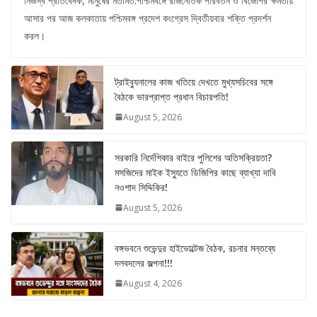
নিজস্ব প্রতিবেদক, মানুষের মতামত:পশ্চিমবঙ্গে রাজনৈতিক পরিবর্তন ও বিজেপির ক্ষমতায়
আসার পর আজ কলকাতায় পশ্চিমবঙ্গ প্রদেশ কংগ্রেস দ্বিতীয়বার শক্তি প্রদর্শন
করল।
ট্রাইব্যুনালের কাজ খতিয়ে দেখতে মুখ্যসচিবের সঙ্গে
বৈঠকে ভারপ্রাপ্ত প্রধান বিচারপতি!
August 5, 2026
সরকারি নির্দেশিকার বাইরে পুলিশের অতিসক্রিয়তা?
মসজিদের মাইক ইস্যুতে ডিজিপির কাছে ব্যাখ্যা দাবি
নওশাদ সিদ্দিকির!
August 5, 2026
বঙ্গভবনে শুভেন্দুর হাইভোল্টেজ বৈঠক, রচনার মন্তব্যে
দলবদলের জল্পনা!!!
August 4, 2026