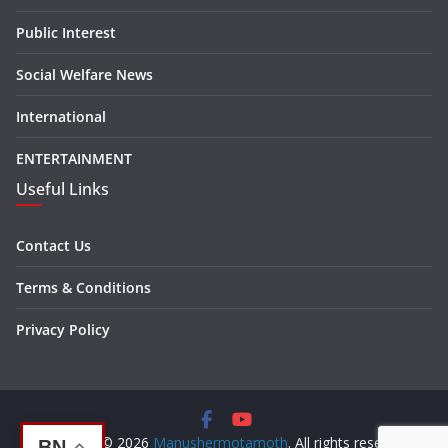
Public Interest
Social Welfare News
International
ENTERTAINMENT
Useful Links
Contact Us
Terms & Conditions
Privacy Policy
Copyright © 2026
Manushermotamoth
. All rights reserved.
BN