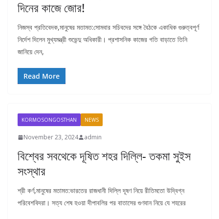
দিনের কাজে জোর!
নিজস্ব প্রতিবেদক,মানুষের মতামত:সোমবার সচিবদের সঙ্গে বৈঠকে একাধিক গুরুত্বপূর্ণ
নির্দেশ দিলেন মুখ্যমন্ত্রী শুভেন্দু অধিকারী। প্রশাসনিক কাজের গতি বাড়াতে তিনি
জানিয়ে দেন,
Read More
KORMOSONGOSTHAN
NEWS
November 23, 2024
admin
বিশ্বের সবথেকে দূষিত শহর দিল্লি- তকমা সুইস
সংস্থার
শ্রী কর্ণ,মানুষের মতামত:ভারতের রাজধানী দিল্লি দূষণ নিয়ে রীতিমতো উদ্বিগ্ন
পরিবেশবিদরা। সত্য শেষ হওয়া দীপাবলির পর বাতাসের গুণবান নিয়ে যে শহরের