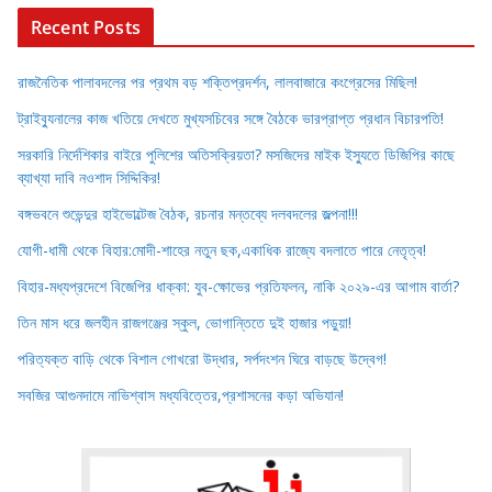
Recent Posts
রাজনৈতিক পালাবদলের পর প্রথম বড় শক্তিপ্রদর্শন, লালবাজারে কংগ্রেসের মিছিল!
ট্রাইব্যুনালের কাজ খতিয়ে দেখতে মুখ্যসচিবের সঙ্গে বৈঠকে ভারপ্রাপ্ত প্রধান বিচারপতি!
সরকারি নির্দেশিকার বাইরে পুলিশের অতিসক্রিয়তা? মসজিদের মাইক ইস্যুতে ডিজিপির কাছে
ব্যাখ্যা দাবি নওশাদ সিদ্দিকির!
বঙ্গভবনে শুভেন্দুর হাইভোল্টেজ বৈঠক, রচনার মন্তব্যে দলবদলের জল্পনা!!!
যোগী-ধামী থেকে বিহার:মোদী-শাহের নতুন ছক,একাধিক রাজ্যে বদলাতে পারে নেতৃত্ব!
বিহার-মধ্যপ্রদেশে বিজেপির ধাক্কা: যুব-ক্ষোভের প্রতিফলন, নাকি ২০২৯-এর আগাম বার্তা?
তিন মাস ধরে জলহীন রাজগঞ্জের স্কুল, ভোগান্তিতে দুই হাজার পড়ুয়া!
পরিত্যক্ত বাড়ি থেকে বিশাল গোখরো উদ্ধার, সর্পদংশন ঘিরে বাড়ছে উদ্বেগ!
সবজির আগুনদামে নাভিশ্বাস মধ্যবিত্তের,প্রশাসনের কড়া অভিযান!