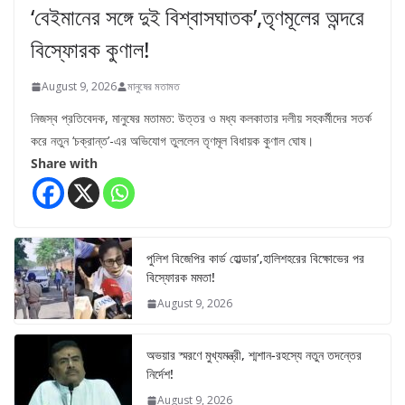
‘বেইমানের সঙ্গে দুই বিশ্বাসঘাতক’,তৃণমূলের অন্দরে
বিস্ফোরক কুণাল!
August 9, 2026
মানুষের মতামত
নিজস্ব প্রতিবেদক, মানুষের মতামত: উত্তর ও মধ্য কলকাতার দলীয় সহকর্মীদের সতর্ক
করে নতুন ‘চক্রান্ত’-এর অভিযোগ তুললেন তৃণমূল বিধায়ক কুণাল ঘোষ।
Share with
পুলিশ বিজেপির কার্ড হোল্ডার’,হালিশহরের বিক্ষোভের পর
বিস্ফোরক মমতা!
August 9, 2026
অভয়ার স্মরণে মুখ্যমন্ত্রী, শ্মশান-রহস্যে নতুন তদন্তের
নির্দেশ!
August 9, 2026