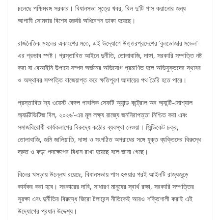
চলেছে পশ্চিমবঙ্গ সরকার। বিধানসভা সূত্রে খবর, বিল দু’টি পাস করানোর জন্য
আগামী সোমবার বিশেষ জরুরি অধিবেশন ডাকা হয়েছে।
রাজনৈতিক মহলের একাংশের মতে, এই উদ্যোগে উত্তরপ্রদেশের ‘বুলডোজার মডেল’-
এর প্রভাব স্পষ্ট। প্রস্তাবিত আইনে দুর্নীতি, তোলাবাজি, দাঙ্গা, সরকারি সম্পত্তি নষ্ট
করা বা বেআইনি উপায়ে সম্পদ অর্জনের অভিযোগ প্রমাণিত হলে অভিযুক্তদের স্থাবর
ও অস্থাবর সম্পত্তি বাজেয়াপ্ত করে ক্ষতিপূরণ আদায়ের পথ তৈরি হতে পারে।
প্রস্তাবিত ‘দ্য ওয়েস্ট বেঙ্গল পাবলিক সেফটি অ্যান্ড কন্ট্রোল অব অ্যান্টি-সোশ্যাল
অ্যাক্টিভিটিজ বিল, ২০২৬’-এর মূল লক্ষ্য রাজ্যে জননিরাপত্তা নিশ্চিত করা এবং
সমাজবিরোধী কার্যকলাপের বিরুদ্ধে কঠোর ব্যবস্থা নেওয়া। সিন্ডিকেট চক্র,
তোলাবাজি, জমি জালিয়াতি, দাঙ্গা ও সংগঠিত অপরাধের সঙ্গে যুক্ত ব্যক্তিদের বিরুদ্ধে
দ্রুত ও কড়া পদক্ষেপের বিধান রাখা হয়েছে বলে জানা গেছে।
বিলের খসড়ায় উল্লেখ রয়েছে, বিধানসভায় পাস হওয়ার পরই আইনটি রাজ্যজুড়ে
কার্যকর করা হবে। সরকারের দাবি, সাধারণ মানুষের স্বার্থ রক্ষা, সরকারি সম্পত্তির
সুরক্ষা এবং দুর্নীতির বিরুদ্ধে জিরো টলারেন্স নীতিকেই আরও শক্তিশালী করাই এই
উদ্যোগের প্রধান উদ্দেশ্য।