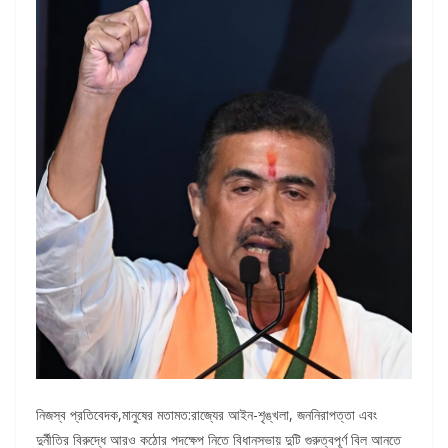
নিজস্ব প্রতিবেদক,মানুষের মতামত:রাজ্যের আইন-শৃঙ্খলা, জননিরাপত্তা এবং
দুর্নীতির বিরুদ্ধে আরও কঠোর পদক্ষেপ নিতে বিধানসভায় দুটি গুরুত্বপূর্ণ বিল আনতে