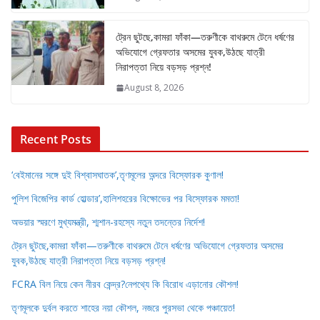
ট্রেন ছুটছে,কামরা ফাঁকা—তরুণীকে বাথরুমে টেনে ধর্ষণের
অভিযোগে গ্রেফতার অসমের যুবক,উঠছে যাত্রী
নিরাপত্তা নিয়ে বড়সড় প্রশ্ন!
August 8, 2026
Recent Posts
‘বেইমানের সঙ্গে দুই বিশ্বাসঘাতক’,তৃণমূলের অন্দরে বিস্ফোরক কুণাল!
পুলিশ বিজেপির কার্ড হোল্ডার’,হালিশহরের বিক্ষোভের পর বিস্ফোরক মমতা!
অভয়ার স্মরণে মুখ্যমন্ত্রী, শ্মশান-রহস্যে নতুন তদন্তের নির্দেশ!
ট্রেন ছুটছে,কামরা ফাঁকা—তরুণীকে বাথরুমে টেনে ধর্ষণের অভিযোগে গ্রেফতার অসমের
যুবক,উঠছে যাত্রী নিরাপত্তা নিয়ে বড়সড় প্রশ্ন!
FCRA বিল নিয়ে কেন নীরব কেন্দ্র?নেপথ্যে কি বিরোধ এড়ানোর কৌশল!
তৃণমূলকে দুর্বল করতে শাহের নয়া কৌশল, নজরে পুরসভা থেকে পঞ্চায়েত!