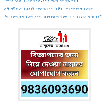
বঙ্গভবনে শুভেন্দুর হাইভোল্টেজ বৈঠক, রচনার মন্তব্যে দলবদলের জল্পনা!!!
যোগী-ধামী থেকে বিহার:মোদী-শাহের নতুন ছক,একাধিক রাজ্যে বদলাতে পারে নেতৃত্ব!
বিহার-মধ্যপ্রদেশে বিজেপির ধাক্কা: যুব-ক্ষোভের প্রতিফলন, নাকি ২০২৯-এর আগাম বার্তা?