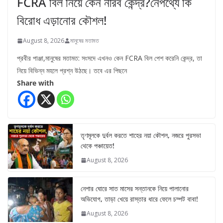
FCRA বিল নিয়ে কেন নীরব কেন্দ্র?নেপথ্যে কি
বিরোধ এড়ানোর কৌশল!
August 8, 2026
মানুষের মতামত
প্রবীর পাঞ্জা,মানুষের মতামত: সংসদে এখনও কেন FCRA বিল পেশ করেনি কেন্দ্র, তা
নিয়ে বিভিন্ন মহলে প্রশ্ন উঠছে। তবে এর পিছনে
Share with
তৃণমূলকে দুর্বল করতে শাহের নয়া কৌশল, নজরে পুরসভা
থেকে পঞ্চায়েত!
August 8, 2026
নেশার ঘোরে সাত মাসের সন্তানকে নিয়ে পালানোর
অভিযোগ, তাড়া খেয়ে রাস্তার ধারে ফেলে চম্পট বাবা!
August 8, 2026