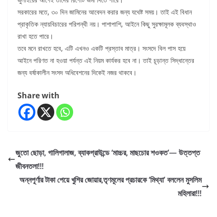
সরকারের মতে, ৩০ দিন জামিনের আবেদন করার জন্য যথেষ্ট সময়। তাই এই বিধান
প্রাকৃতিক ন্যায়বিচারের পরিপন্থী নয়। পাশাপাশি, আইনে কিছু সুরক্ষামূলক ব্যবস্থাও
রাখা হতে পারে।
তবে মনে রাখতে হবে, এটি এখনও একটি প্রস্তাব মাত্র। সংসদে বিল পাস হয়ে
আইনে পরিণত না হওয়া পর্যন্ত এই নিয়ম কার্যকর হবে না। তাই চূড়ান্ত সিদ্ধান্তের
জন্য বর্ষাকালীন সংসদ অধিবেশনের দিকেই নজর থাকবে।
Share with
জুতো ছোড়া, গালিগালাজ, ব্যাকগ্রাউন্ডে ‘মাচ্চর, মাছচোর শওকত’— উত্তপ্ত
জীবনতলা!!!
অন্নপূর্ণার টাকা পেয়ে খুশির জোয়ার,তৃণমূলের প্রচারকে ‘মিথ্যা’ বললেন মুসলিম
মহিলারা!!!