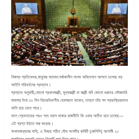
নিজস্ব প্রতিবেদক,মানুষের মতামত:বর্ষাকালীন সংসদ অধিবেশনে আসতে চলেছে বড়
আইনি পরিবর্তনের প্রস্তাব।
প্রস্তাব অনুযায়ী,কোনো প্রধানমন্ত্রী, মুখ্যমন্ত্রী বা মন্ত্রী যদি কোনো গুরুতর ফৌজদারি
মামলায় টানা ৩০ দিন বিচারবিভাগীয় হেফাজতে থাকেন, তাহলে তাঁর পদ স্বয়ংক্রিয়ভাবে
খালি হয়ে যেতে পারে।
ফলে গ্রেফতারের পরও পদে বহাল থাকার রাজনীতি কি এবার অতীত হতে চলেছে—
এই প্রশ্ন উঠতে শুরু করেছে।
সংবাদমাধ্যমের দাবি, এ বিষয়ে গঠিত যৌথ সংসদীয় কমিটি (জেপিসি) আগামী ২০
জুলাইয়ের আগেই তাদের রিপোর্ট জমা দিতে পারে।