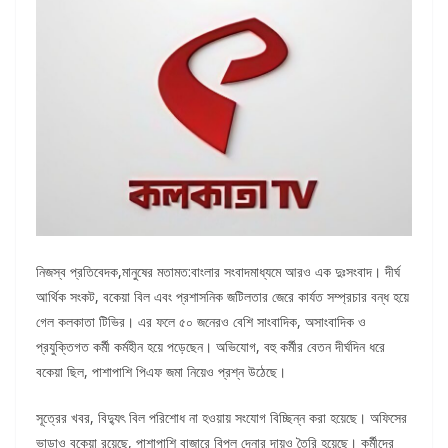
নিজস্ব প্রতিবেদক,মানুষের মতামত:বাংলার সংবাদমাধ্যমে আরও এক দুঃসংবাদ। দীর্ঘ
আর্থিক সংকট, বকেয়া বিল এবং প্রশাসনিক জটিলতার জেরে কার্যত সম্প্রচার বন্ধ হয়ে
গেল কলকাতা টিভির। এর ফলে ৫০ জনেরও বেশি সাংবাদিক, অসাংবাদিক ও
প্রযুক্তিগত কর্মী কর্মহীন হয়ে পড়েছেন। অভিযোগ, বহু কর্মীর বেতন দীর্ঘদিন ধরে
বকেয়া ছিল, পাশাপাশি পিএফ জমা নিয়েও প্রশ্ন উঠেছে।
সূত্রের খবর, বিদ্যুৎ বিল পরিশোধ না হওয়ায় সংযোগ বিচ্ছিন্ন করা হয়েছে। অফিসের
ভাড়াও বকেয়া রয়েছে, পাশাপাশি বাজারে বিপুল দেনার দায়ও তৈরি হয়েছে। কর্মীদের