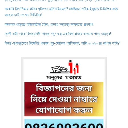
সরকারি নির্দেশিকার বাইরে পুলিশের অতিসক্রিয়তা? মসজিদের মাইক ইস্যুতে ডিজিপির কাছে
ব্যাখ্যা দাবি নওশাদ সিদ্দিকির!
বঙ্গভবনে শুভেন্দুর হাইভোল্টেজ বৈঠক, রচনার মন্তব্যে দলবদলের জল্পনা!!!
যোগী-ধামী থেকে বিহার:মোদী-শাহের নতুন ছক,একাধিক রাজ্যে বদলাতে পারে নেতৃত্ব!
বিহার-মধ্যপ্রদেশে বিজেপির ধাক্কা: যুব-ক্ষোভের প্রতিফলন, নাকি ২০২৯-এর আগাম বার্তা?