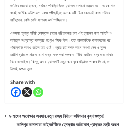
জানিয়ে দেওয়া হয়েছে, বর্তমান পরিস্থিতিতে চ্যানেল চালানো সম্ভব নয়। কয়েক মাস
ধরেই আর্থিক অনিশ্চয়তা চরমে পৌঁছেছিল; অনেক কর্মী বিনা বেতনেই কাজ চালিয়ে
যাচ্ছিলেন, কেউ কেউ সামান্য অর্থ পাচ্ছিলেন।
একসময় তৃণমূল ঘনিষ্ঠ কৌস্তভ রায়ের পরিচালনায় চলা এই চ্যানেল নানা আইনি ও
লাইসেন্স সংক্রান্ত সমস্যার মধ্যেও টিকে ছিল। তবে রাজনৈতিক পালাবদলের পর
পরিস্থিতি আরও জটিল হয়ে ওঠে। প্রায় দুই দশক আগে অপর্ণা সেন ও সুমন
চট্টোপাধ্যায়কে সামনে রেখে যাত্রা শুরু করা কলকাতা টিভি অতীতে বন্ধ হয়ে আবার
ফিরে এসেছিল। কিন্তু এবার চ্যানেলটি নতুন করে ঘুরে দাঁড়াতে পারবে কি না, তা
নিয়েই জল্পনা তুঙ্গে।
Share with
৯ মাসের অপেক্ষার অবসান,নতুন রাজ্য নির্বাচন কমিশনার কৃষ্ণ গুপ্তা!
আলিপুর আদালতে আইনজীবীকে হেনস্থার অভিযোগ,প্রাক্তন মন্ত্রী অরূপ