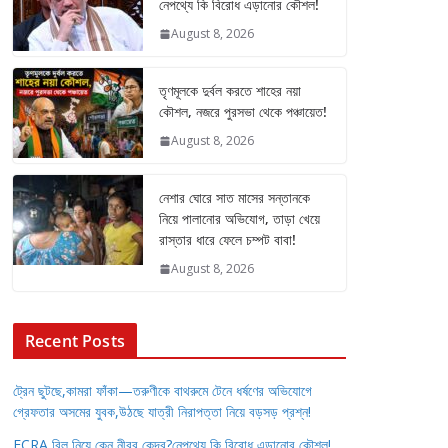
নেপথ্যে কি বিরোধ এড়ানোর কৌশল!
August 8, 2026
তৃণমূলকে দুর্বল করতে শাহের নয়া
কৌশল, নজরে পুরসভা থেকে পঞ্চায়েত!
August 8, 2026
নেশার ঘোরে সাত মাসের সন্তানকে
নিয়ে পালানোর অভিযোগ, তাড়া খেয়ে
রাস্তার ধারে ফেলে চম্পট বাবা!
August 8, 2026
Recent Posts
ট্রেন ছুটছে,কামরা ফাঁকা—তরুণীকে বাথরুমে টেনে ধর্ষণের অভিযোগে
গ্রেফতার অসমের যুবক,উঠছে যাত্রী নিরাপত্তা নিয়ে বড়সড় প্রশ্ন!
FCRA বিল নিয়ে কেন নীরব কেন্দ্র?নেপথ্যে কি বিরোধ এড়ানোর কৌশল!