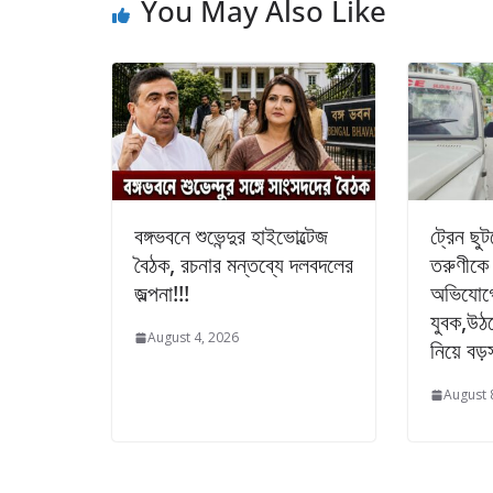
You May Also Like
বঙ্গভবনে শুভেন্দুর হাইভোল্টেজ
ট্রেন ছু
বৈঠক, রচনার মন্তব্যে দলবদলের
তরুণীকে 
জল্পনা!!!
অভিযোগে
যুবক,উঠছ
August 4, 2026
নিয়ে বড়
August 