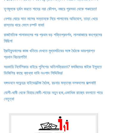
তৃণমূলকে দুর্বল করতে শাহের নয়া কৌশল, নজরে পুরসভা থেকে পঞ্চায়েত!
নেশার ঘোরে সাত মাসের সন্তানকে নিয়ে পালানোর অভিযোগ, তাড়া খেয়ে
রাস্তার ধারে ফেলে চম্পট বাবা!
রাজনৈতিক পালাবদলের পর প্রথম বড় শক্তিপ্রদর্শন, লালবাজারে কংগ্রেসের
মিছিল!
ট্রাইব্যুনালের কাজ খতিয়ে দেখতে মুখ্যসচিবের সঙ্গে বৈঠকে ভারপ্রাপ্ত
প্রধান বিচারপতি!
সরকারি নির্দেশিকার বাইরে পুলিশের অতিসক্রিয়তা? মসজিদের মাইক ইস্যুতে
ডিজিপির কাছে ব্যাখ্যা দাবি নওশাদ সিদ্দিকির!
বঙ্গভবনে শুভেন্দুর হাইভোল্টেজ বৈঠক, রচনার মন্তব্যে দলবদলের জল্পনা!!!
যোগী-ধামী থেকে বিহার:মোদী-শাহের নতুন ছক,একাধিক রাজ্যে বদলাতে পারে
নেতৃত্ব!