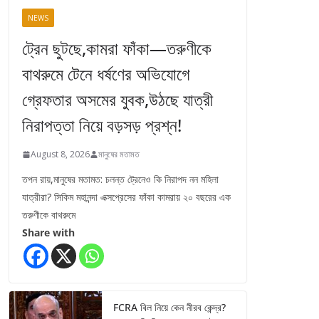
NEWS
ট্রেন ছুটছে,কামরা ফাঁকা—তরুণীকে
বাথরুমে টেনে ধর্ষণের অভিযোগে
গ্রেফতার অসমের যুবক,উঠছে যাত্রী
নিরাপত্তা নিয়ে বড়সড় প্রশ্ন!
August 8, 2026
মানুষের মতামত
তপন রায়,মানুষের মতামত: চলন্ত ট্রেনেও কি নিরাপদ নন মহিলা
যাত্রীরা? সিকিম মহানন্দা এক্সপ্রেসের ফাঁকা কামরায় ২০ বছরের এক
তরুণীকে বাথরুমে
Share with
FCRA বিল নিয়ে কেন নীরব কেন্দ্র?