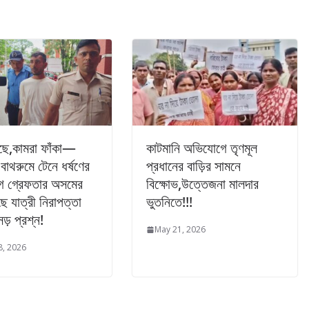
টছে,কামরা ফাঁকা—
কাটমানি অভিযোগে তৃণমূল
বাথরুমে টেনে ধর্ষণের
প্রধানের বাড়ির সামনে
 গ্রেফতার অসমের
বিক্ষোভ,উত্তেজনা মালদার
ে যাত্রী নিরাপত্তা
ভুতনিতে!!!
সড় প্রশ্ন!
May 21, 2026
8, 2026