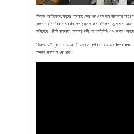
নিজস্ব প্রতিবেদক,মানুষের মতামত: মেয়র পদ থেকে সরে দাঁড়ানোর আগে সা
কলকাতার নাগরিক পরিষেবার সঙ্গে যুক্ত থাকার অভিজ্ঞতা তুলে ধরে তিনি 
জুগিয়েছে। তিনি কলকাতা পুরসভার কর্মী, জনপ্রতিনিধি এবং সাধারণ মানুষ
বিদায়ের এই মুহূর্তে কলকাতার উন্নয়ন ও নাগরিক স্বার্থকে সর্বাগ্রে রাখা
অনন্য মেলবন্ধন ধরা পড়ে।