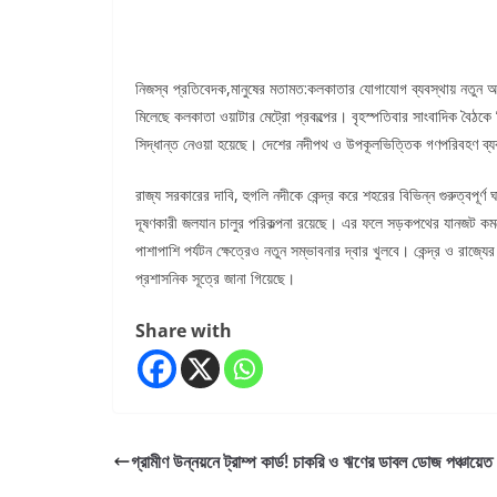
নিজস্ব প্রতিবেদক,মানুষের মতামত:কলকাতার যোগাযোগ ব্যবস্থায় নতুন অধ্যা
মিলেছে কলকাতা ওয়াটার মেট্রো প্রকল্পের। বৃহস্পতিবার সাংবাদিক বৈঠকে তিনি
সিদ্ধান্ত নেওয়া হয়েছে। দেশের নদীপথ ও উপকূলভিত্তিক গণপরিবহণ ব্
রাজ্য সরকারের দাবি, হুগলি নদীকে কেন্দ্র করে শহরের বিভিন্ন গুরুত্বপূর্
দূষণকারী জলযান চালুর পরিকল্পনা রয়েছে। এর ফলে সড়কপথের যানজট কম
পাশাপাশি পর্যটন ক্ষেত্রেও নতুন সম্ভাবনার দ্বার খুলবে। কেন্দ্র ও রাজ্
প্রশাসনিক সূত্রে জানা গিয়েছে।
Share with
গ্রামীণ উন্নয়নে ট্রাম্প কার্ড! চাকরি ও ঋণের ডাবল ডোজ পঞ্চায়েত মন