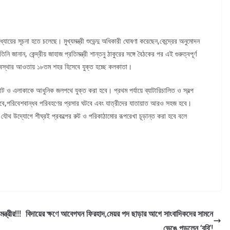
য়ের সূচনা হতে চলেছে। মুখ্যমন্ত্রী শুভেন্দু অধিকারী ঘোষণা করেছেন,কেন্দ্রের অনুমোদন
 জানান, কেন্দ্রীয় জাহাজ প্রতিমন্ত্রী শান্তনু ঠাকুরের সঙ্গে বৈঠকের পর এই গুরুত্বপূর্ণ
যবস্থার আওতায় ১৮তম শহর হিসেবে যুক্ত হচ্ছে কলকাতা।
ণ ঘাট ও এলাকাকে আধুনিক জলপথে যুক্ত করা হবে। প্রথম পর্যায়ে ব্যাটারিচালিত ও স্বল্প
বে,পরিবেশবান্ধব পরিবহণের প্রসার ঘটবে এবং যাত্রীদের যাতায়াত আরও সহজ হবে।
যের যৌথ উদ্যোগে শীঘ্রই প্রকল্পের রুট ও পরিকাঠামোর রূপরেখা চূড়ান্ত করা হবে বলে
্ত্রীর!!!
বিদায়ের ক্ষণে আবেগঘন ফিরহাদ,মেয়র পদ ছাড়ার আগে সাংবাদিকদের সামনে
ভেঙে পড়লেন ‘ববি’!