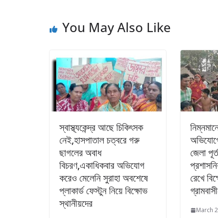
You May Also Like
স্বাস্থ্যকেন্দ্র আছে চিকিৎসক
নিম্নমান
নেই,হাসপাতাল চত্বরে গরু
অভিযোগ
ছাগলের অবাধ
জেলা পূর্
বিচরণ,একাধিকবার অভিযোগ
প্রশাসন
করেও মেলেনি সুরাহা অবশেষে
রেখে বিক
প্লাকার্ড ফেস্টুন নিয়ে বিক্ষোভ
গ্রামবাস
স্থানীয়দের
March 2