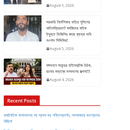
August 5, 2026
সরকারি নির্দেশিকার বাইরে পুলিশের
অতিসক্রিয়তা? মসজিদের মাইক
ইস্যুতে ডিজিপির কাছে ব্যাখ্যা দাবি
নওশাদ সিদ্দিকির!
August 5, 2026
বঙ্গভবনে শুভেন্দুর হাইভোল্টেজ বৈঠক,
রচনার মন্তব্যে দলবদলের জল্পনা!!!
August 4, 2026
Recent Posts
রাজনৈতিক পালাবদলের পর প্রথম বড় শক্তিপ্রদর্শন, লালবাজারে কংগ্রেসের
মিছিল!