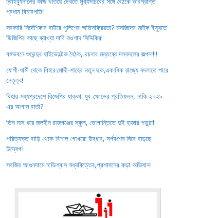
ট্রাইব্যুনালের কাজ খতিয়ে দেখতে মুখ্যসচিবের সঙ্গে বৈঠকে ভারপ্রাপ্ত
প্রধান বিচারপতি!
সরকারি নির্দেশিকার বাইরে পুলিশের অতিসক্রিয়তা? মসজিদের মাইক ইস্যুতে
ডিজিপির কাছে ব্যাখ্যা দাবি নওশাদ সিদ্দিকির!
বঙ্গভবনে শুভেন্দুর হাইভোল্টেজ বৈঠক, রচনার মন্তব্যে দলবদলের জল্পনা!!!
যোগী-ধামী থেকে বিহার:মোদী-শাহের নতুন ছক,একাধিক রাজ্যে বদলাতে পারে
নেতৃত্ব!
বিহার-মধ্যপ্রদেশে বিজেপির ধাক্কা: যুব-ক্ষোভের প্রতিফলন, নাকি ২০২৯-
এর আগাম বার্তা?
তিন মাস ধরে জলহীন রাজগঞ্জের স্কুল, ভোগান্তিতে দুই হাজার পড়ুয়া!
পরিত্যক্ত বাড়ি থেকে বিশাল গোখরো উদ্ধার, সর্পদংশন ঘিরে বাড়ছে
উদ্বেগ!
সবজির আগুনদামে নাভিশ্বাস মধ্যবিত্তের,প্রশাসনের কড়া অভিযান!