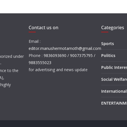
Contact us on
Categories
Email :
Sports
editor.manushermotamoth@gmail.com
Phone :
9836093690 / 9007375795 /
Politics
orized under
9883555023
-
Public Intere
for advertising and news update
nce to the
A),
Social Welfa
highly
International
ENTERTAINM