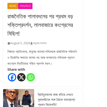
NEWS
POLITICS
রাজনৈতিক পালাবদলের পর প্রথম বড়
শক্তিপ্রদর্শন, লালবাজারে কংগ্রেসের
মিছিল!
August 5, 2026
মানুষের মতামত
নিজস্ব প্রতিবেদক, মানুষের মতামত:পশ্চিমবঙ্গে রাজনৈতিক পরিবর্তন
ও বিজেপির ক্ষমতায় আসার পর আজ কলকাতায় পশ্চিমবঙ্গ প্রদেশ
কংগ্রেস দ্বিতীয়বার শক্তি প্রদর্শন করল।
Share with
ট্রাইব্যুনালের কাজ খতিয়ে দেখতে
মুখ্যসচিবের সঙ্গে বৈঠকে ভারপ্রাপ্ত
প্রধান বিচারপতি!