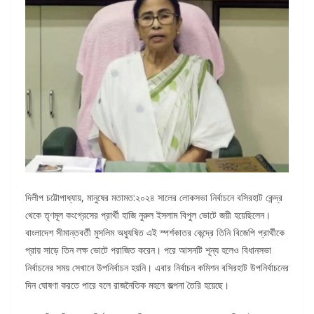
দিলীপ চট্টোপাধ্যায়, মানুষের মতামত:২০২৪ সালের লোকসভা নির্বাচনে বসিরহাট কেন্দ্র
থেকে তৃণমূল কংগ্রেসের প্রার্থী হাজি নুরুল ইসলাম বিপুল ভোটে জয়ী হয়েছিলেন।
বাংলাদেশ সীমান্তবর্তী মুসলিম অধ্যুষিত এই স্পর্শকাতর কেন্দ্রে তিনি বিজেপি প্রার্থীকে
প্রায় সাড়ে তিন লক্ষ ভোটে পরাজিত করেন। পরে আসনটি শূন্য হলেও বিধানসভা
নির্বাচনের সময় সেখানে উপনির্বাচন হয়নি। এবার নির্বাচন কমিশন বসিরহাট উপনির্বাচনের
দিন ঘোষণা করতে পারে বলে রাজনৈতিক মহলে জল্পনা তৈরি হয়েছে।