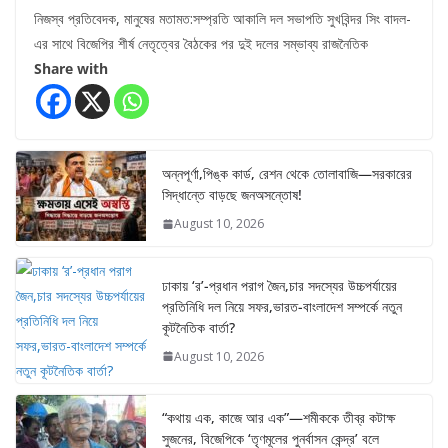
নিজস্ব প্রতিবেদক, মানুষের মতামত:সম্প্রতি আকালি দল সভাপতি সুখবিন্দর সিং বাদল-
এর সাথে বিজেপির শীর্ষ নেতৃত্বের বৈঠকের পর দুই দলের সম্ভাব্য রাজনৈতিক
Share with
অন্নপূর্ণা,পিঙ্ক কার্ড, রেশন থেকে তোলাবাজি—সরকারের
সিদ্ধান্তে বাড়ছে জনঅসন্তোষ!
August 10, 2026
ঢাকায় ‘র’-প্রধান পরাগ জৈন,চার সদস্যের উচ্চপর্যায়ের
প্রতিনিধি দল নিয়ে সফর,ভারত-বাংলাদেশ সম্পর্কে নতুন
কূটনৈতিক বার্তা?
August 10, 2026
“কথায় এক, কাজে আর এক”—শমীককে তীব্র কটাক্ষ
সুজনের, বিজেপিকে ‘তৃণমূলের পুনর্বাসন কেন্দ্র’ বলে