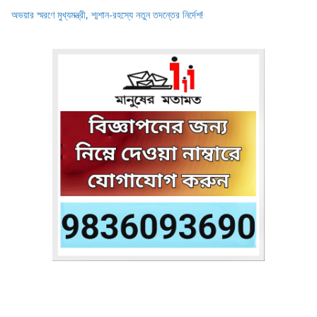
অভয়ার স্মরণে মুখ্যমন্ত্রী, শ্মশান-রহস্যে নতুন তদন্তের নির্দেশ!