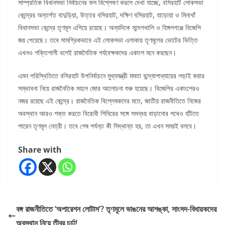
সাম্প্রতিক বিধানসভা নির্বাচনের ফল বিশ্লেষণ করলে দেখা যাচ্ছে, বসিরহাট লোকসভা
কেন্দ্রের অন্তর্গত বাদুড়িয়া, উত্তর বসিরহাট, দক্ষিণ বসিরহাট, হাড়োয়া ও মিনাখাঁ
বিধানসভা কেন্দ্রে তৃণমূল এগিয়ে রয়েছে। অন্যদিকে সন্দেশখালি ও হিঙ্গলগঞ্জে বিজেপি
জয় পেয়েছে। তবে সামগ্রিকভাবে এই লোকসভা এলাকায় তৃণমূলের ভোটের ভিত্তি
এখনও শক্তিশালী বলেই রাজনৈতিক পর্যবেক্ষকদের একাংশ মনে করছেন।
এমন পরিস্থিতিতে বসিরহাট উপনির্বাচনে মুখ্যমন্ত্রী মমতা বন্দ্যোপাধ্যায়ের লড়াই করার
সম্ভাবনা নিয়ে রাজনৈতিক মহলে জোর আলোচনা শুরু হয়েছে। বিজেপির একাংশেরও
নজর রয়েছে এই কেন্দ্রে। রাজনৈতিক বিশ্লেষকদের মতে, জাতীয় রাজনীতিতে নিজের
অবস্থান আরও শক্ত করতে বিরোধী শিবিরের সঙ্গে সমন্বয় বাড়ানোর পথেও হাঁটতে
পারেন তৃণমূল নেত্রী। তবে শেষ পর্যন্ত কী সিদ্ধান্ত হয়, তা এখন সময়ই বলবে।
Share with
বঙ্গ রাজনীতিতে ‘অপারেশন লোটাস’? তৃণমূলে ভাঙনের আশঙ্কা, সাংসদ-বিধায়কদের
অবস্থান নিয়ে তীব্র চর্চা!