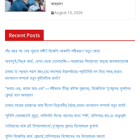
আক্রমণ
August 10, 2026
Recent Posts
পাঁচ বছর পর ফের পুরনো সঙ্গী? বিজেপি-আকালি সমীকরণে নতুন মোড়!
অন্নপূর্ণা,পিঙ্ক কার্ড, রেশন থেকে তোলাবাজি—সরকারের সিদ্ধান্তে বাড়ছে জনঅসন্তোষ!
ঢাকায় ‘র’-প্রধান পরাগ জৈন,চার সদস্যের উচ্চপর্যায়ের প্রতিনিধি দল নিয়ে সফর,ভারত-
বাংলাদেশ সম্পর্কে নতুন কূটনৈতিক বার্তা?
“কথায় এক, কাজে আর এক”—শমীককে তীব্র কটাক্ষ সুজনের, বিজেপিকে ‘তৃণমূলের পুনর্বাসন
কেন্দ্র’ বলে আক্রমণ
ঢাকায় তারেক রহমানের সঙ্গে দীনেশ ত্রিবেদীর বৈঠক,ভারত-বাংলাদেশ সম্পর্কে নতুন বার্তা!
‘পুলিশি হেফাজতেই মৃত্যু, গাফিলতি দিনের আলোর মতো স্পষ্ট’, হালিশহর-কাণ্ডে শুভেন্দু!!!
‘বেইমানের সঙ্গে দুই বিশ্বাসঘাতক’,তৃণমূলের অন্দরে বিস্ফোরক কুণাল!
পুলিশ বিজেপির কার্ড হোল্ডার’,হালিশহরের বিক্ষোভের পর বিস্ফোরক মমতা!