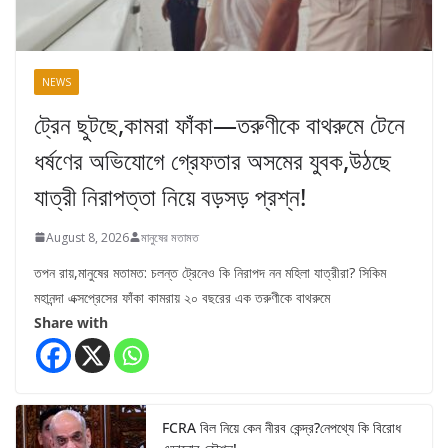
NEWS
ট্রেন ছুটছে,কামরা ফাঁকা—তরুণীকে বাথরুমে টেনে
ধর্ষণের অভিযোগে গ্রেফতার অসমের যুবক,উঠছে
যাত্রী নিরাপত্তা নিয়ে বড়সড় প্রশ্ন!
August 8, 2026
মানুষের মতামত
তপন রায়,মানুষের মতামত: চলন্ত ট্রেনেও কি নিরাপদ নন মহিলা যাত্রীরা? সিকিম
মহানন্দা এক্সপ্রেসের ফাঁকা কামরায় ২০ বছরের এক তরুণীকে বাথরুমে
Share with
FCRA বিল নিয়ে কেন নীরব কেন্দ্র?নেপথ্যে কি বিরোধ