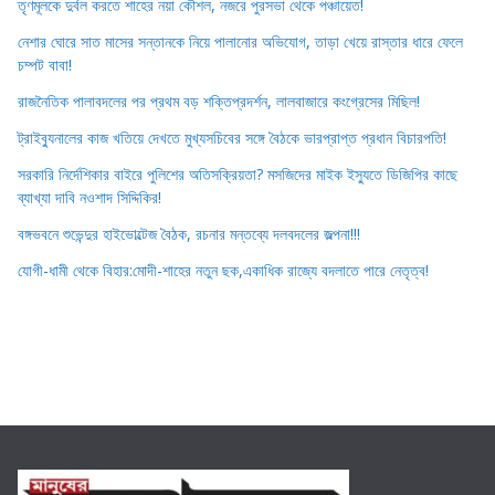
তৃণমূলকে দুর্বল করতে শাহের নয়া কৌশল, নজরে পুরসভা থেকে পঞ্চায়েত!
নেশার ঘোরে সাত মাসের সন্তানকে নিয়ে পালানোর অভিযোগ, তাড়া খেয়ে রাস্তার ধারে ফেলে
চম্পট বাবা!
রাজনৈতিক পালাবদলের পর প্রথম বড় শক্তিপ্রদর্শন, লালবাজারে কংগ্রেসের মিছিল!
ট্রাইব্যুনালের কাজ খতিয়ে দেখতে মুখ্যসচিবের সঙ্গে বৈঠকে ভারপ্রাপ্ত প্রধান বিচারপতি!
সরকারি নির্দেশিকার বাইরে পুলিশের অতিসক্রিয়তা? মসজিদের মাইক ইস্যুতে ডিজিপির কাছে
ব্যাখ্যা দাবি নওশাদ সিদ্দিকির!
বঙ্গভবনে শুভেন্দুর হাইভোল্টেজ বৈঠক, রচনার মন্তব্যে দলবদলের জল্পনা!!!
যোগী-ধামী থেকে বিহার:মোদী-শাহের নতুন ছক,একাধিক রাজ্যে বদলাতে পারে নেতৃত্ব!