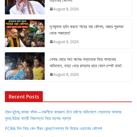
এড়ানোর কৌশল!
August 8, 2026
তৃণমূলকে দুর্বল করতে শাহের নয়া কৌশল, নজরে পুরসভা
থেকে পঞ্চায়েত!
August 8, 2026
নেশার ঘোরে সাত মাসের সন্তানকে নিয়ে পালানোর
অভিযোগ, তাড়া খেয়ে রাস্তার ধারে ফেলে চম্পট বাবা!
August 8, 2026
Recent Posts
ট্রেন ছুটছে,কামরা ফাঁকা—তরুণীকে বাথরুমে টেনে ধর্ষণের অভিযোগে গ্রেফতার অসমের
যুবক,উঠছে যাত্রী নিরাপত্তা নিয়ে বড়সড় প্রশ্ন!
FCRA বিল নিয়ে কেন নীরব কেন্দ্র?নেপথ্যে কি বিরোধ এড়ানোর কৌশল!