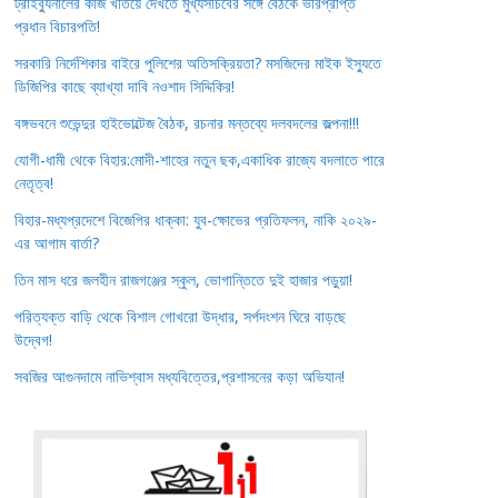
ট্রাইব্যুনালের কাজ খতিয়ে দেখতে মুখ্যসচিবের সঙ্গে বৈঠকে ভারপ্রাপ্ত
প্রধান বিচারপতি!
সরকারি নির্দেশিকার বাইরে পুলিশের অতিসক্রিয়তা? মসজিদের মাইক ইস্যুতে
ডিজিপির কাছে ব্যাখ্যা দাবি নওশাদ সিদ্দিকির!
বঙ্গভবনে শুভেন্দুর হাইভোল্টেজ বৈঠক, রচনার মন্তব্যে দলবদলের জল্পনা!!!
যোগী-ধামী থেকে বিহার:মোদী-শাহের নতুন ছক,একাধিক রাজ্যে বদলাতে পারে
নেতৃত্ব!
বিহার-মধ্যপ্রদেশে বিজেপির ধাক্কা: যুব-ক্ষোভের প্রতিফলন, নাকি ২০২৯-
এর আগাম বার্তা?
তিন মাস ধরে জলহীন রাজগঞ্জের স্কুল, ভোগান্তিতে দুই হাজার পড়ুয়া!
পরিত্যক্ত বাড়ি থেকে বিশাল গোখরো উদ্ধার, সর্পদংশন ঘিরে বাড়ছে
উদ্বেগ!
সবজির আগুনদামে নাভিশ্বাস মধ্যবিত্তের,প্রশাসনের কড়া অভিযান!