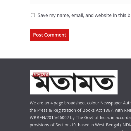
Save my name, email, and website in this 
We are an 4 page broadsheet colour Newspaper Auth
the Press & Registration of Books Act 1867, with RNI
WBBEN/2015/66007 by The Govt of India, in accorda
provisions of Section-19, based in West Bengal (INDI