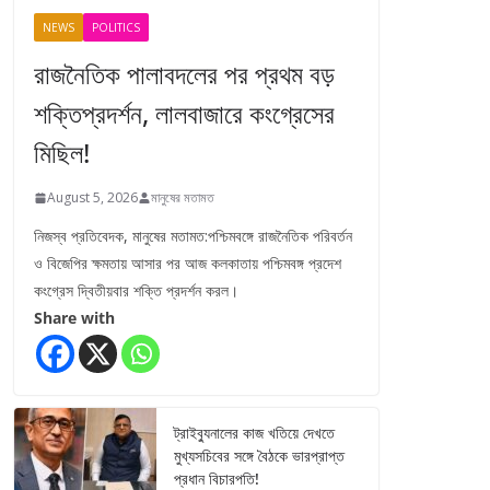
NEWS
POLITICS
রাজনৈতিক পালাবদলের পর প্রথম বড়
শক্তিপ্রদর্শন, লালবাজারে কংগ্রেসের
মিছিল!
August 5, 2026
মানুষের মতামত
নিজস্ব প্রতিবেদক, মানুষের মতামত:পশ্চিমবঙ্গে রাজনৈতিক পরিবর্তন
ও বিজেপির ক্ষমতায় আসার পর আজ কলকাতায় পশ্চিমবঙ্গ প্রদেশ
কংগ্রেস দ্বিতীয়বার শক্তি প্রদর্শন করল।
Share with
ট্রাইব্যুনালের কাজ খতিয়ে দেখতে
মুখ্যসচিবের সঙ্গে বৈঠকে ভারপ্রাপ্ত
প্রধান বিচারপতি!