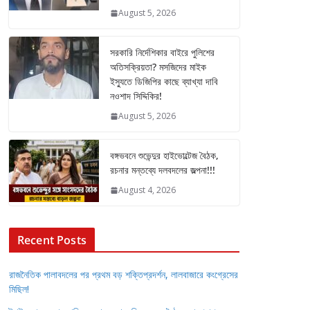
August 5, 2026
সরকারি নির্দেশিকার বাইরে পুলিশের
অতিসক্রিয়তা? মসজিদের মাইক
ইস্যুতে ডিজিপির কাছে ব্যাখ্যা দাবি
নওশাদ সিদ্দিকির!
August 5, 2026
বঙ্গভবনে শুভেন্দুর হাইভোল্টেজ বৈঠক,
রচনার মন্তব্যে দলবদলের জল্পনা!!!
August 4, 2026
Recent Posts
রাজনৈতিক পালাবদলের পর প্রথম বড় শক্তিপ্রদর্শন, লালবাজারে কংগ্রেসের
মিছিল!