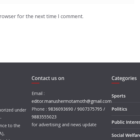
browser for the next time I comment.
Contact us on
Categories
Email :
Sports
editor.manushermotamoth@gmail.com
Phone :
9836093690 / 9007375795 /
Politics
orized under
9883555023
-
Public Intere
for advertising and news update
nce to the
A),
Social Welfa