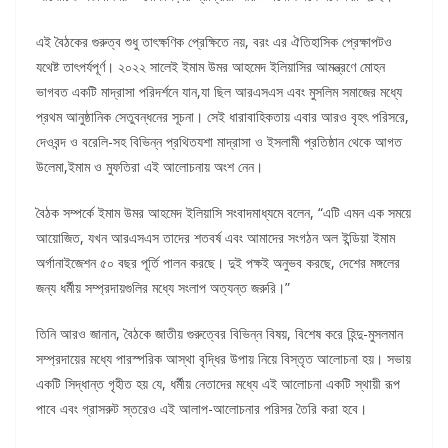
এই বৈঠকের গুরুত্ব শুধু তাৎক্ষণিক প্রেক্ষিতে নয়, বরং এর ঐতিহাসিক প্রেক্ষাপটও
যথেষ্ট তাৎপর্যপূর্ণ। ২০২২ সালেই ইমাম উমর আহমেদ ইলিয়াসির আমন্ত্রণে মোহন
ভাগবত একটি মাদ্রাসা পরিদর্শনে যান,যা ছিল আরএসএস এবং মুসলিম সমাজের মধ্যে
প্রথম আনুষ্ঠানিক সেতুবন্ধনের সূচনা। সেই ধারাবাহিকতায় এবার আরও বৃহৎ পরিসরে,
দেওবন্দ ও বরেলি-সহ বিভিন্ন প্রথিতযশা মাদ্রাসা ও ইসলামী প্রতিষ্ঠান থেকে আগত
উলেমা,ইমাম ও মুফতিরা এই আলোচনায় অংশ নেন।
বৈঠক সম্পর্কে ইমাম উমর আহমেদ ইলিয়াসি সংবাদমাধ্যমে বলেন, “এটি এমন এক সময়ে
আয়োজিত, যখন আরএসএস তাদের শতবর্ষ এবং আমাদের সংগঠন অল ইন্ডিয়া ইমাম
অর্গানাইজেশন ৫০ বছর পূর্তি পালন করছে। দুই পক্ষই অনুভব করছে, দেশের মঙ্গলের
জন্য ধর্মীয় সম্প্রদায়গুলির মধ্যে সংলাপ অত্যন্ত জরুরি।”
তিনি আরও জানান, বৈঠকে জাতীয় গুরুত্বের বিভিন্ন বিষয়, বিশেষ করে হিন্দু-মুসলমান
সম্প্রদায়ের মধ্যে পারস্পরিক আস্থা বৃদ্ধির উপায় নিয়ে বিস্তৃত আলোচনা হয়। সভায়
একটি সিদ্ধান্ত গৃহীত হয় যে, ধর্মীয় নেতাদের মধ্যে এই আলোচনা একটি স্থায়ী রূপ
পাবে এবং গ্রাসরুট স্তরেও এই আলাপ-আলোচনার পরিসর তৈরি করা হবে।