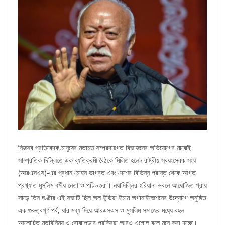
নিজস্ব প্রতিবেদক,মানুষের মতামত:সম্প্রদায়গত বিভাজনের অভিযোগের মাঝেই
সাম্প্রতিক দিল্লিতে এক ব্যতিক্রমী বৈঠকে মিলিত হলেন রাষ্ট্রীয় স্বয়ংসেবক সংঘ
(আরএসএস)-এর প্রধান মোহন ভাগবত এবং দেশের বিভিন্ন প্রান্ত থেকে আগত
প্রখ্যাত মুসলিম ধর্মীয় নেতা ও পণ্ডিতরা। নয়াদিল্লির হরিয়ানা ভবনে আয়োজিত প্রায়
সাড়ে তিন ঘণ্টার এই সভাটি ছিল অল ইন্ডিয়া ইমাম অর্গানাইজেশনের উদ্যোগে অনুষ্ঠিত
এক গুরুত্বপূর্ণ পর্ব, যার মধ্য দিয়ে আরএসএস ও মুসলিম সমাজের মধ্যে বহুল
আলোচিত মতবিনিময় ও বোঝাপড়ার প্রক্রিয়া আরও এগোল বলে মনে করা হচ্ছে।