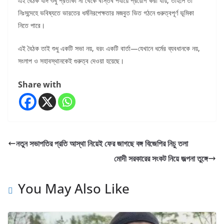
এই বৈঠক যদি শুধু প্রতীকী না থেকে বাস্তব পর্যায়ে প্রয়োগ করা যায়, তাহলে তা
নিঃসন্দেহে ভবিষ্যতে ভারতের ধর্মনিরপেক্ষতার মজবুত ভিত গঠনে গুরুত্বপূর্ণ ভূমিকা
নিতে পারে।
এই বৈঠক তাই শুধু একটি সভা নয়, বরং একটি বার্তা—যেখানে ধর্মের ব্যবধানকে নয়,
সংলাপ ও সহাবস্থানকেই গুরুত্ব দেওয়া হয়েছে।
Share with
নতুন সভাপতির প্রতি আস্থা নিয়েই ফের জাগছে বঙ্গ বিজেপির নিচু তলা
মোদী সরকারের সংকট নিয়ে জল্পনা তুঙ্গে
You May Also Like