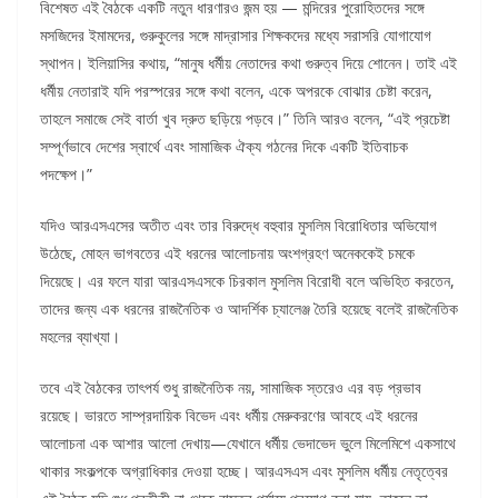
বিশেষত এই বৈঠকে একটি নতুন ধারণারও জন্ম হয় — মন্দিরের পুরোহিতদের সঙ্গে
মসজিদের ইমামদের, গুরুকুলের সঙ্গে মাদ্রাসার শিক্ষকদের মধ্যে সরাসরি যোগাযোগ
স্থাপন। ইলিয়াসির কথায়, “মানুষ ধর্মীয় নেতাদের কথা গুরুত্ব দিয়ে শোনেন। তাই এই
ধর্মীয় নেতারাই যদি পরস্পরের সঙ্গে কথা বলেন, একে অপরকে বোঝার চেষ্টা করেন,
তাহলে সমাজে সেই বার্তা খুব দ্রুত ছড়িয়ে পড়বে।” তিনি আরও বলেন, “এই প্রচেষ্টা
সম্পূর্ণভাবে দেশের স্বার্থে এবং সামাজিক ঐক্য গঠনের দিকে একটি ইতিবাচক
পদক্ষেপ।”
যদিও আরএসএসের অতীত এবং তার বিরুদ্ধে বহুবার মুসলিম বিরোধিতার অভিযোগ
উঠেছে, মোহন ভাগবতের এই ধরনের আলোচনায় অংশগ্রহণ অনেককেই চমকে
দিয়েছে। এর ফলে যারা আরএসএসকে চিরকাল মুসলিম বিরোধী বলে অভিহিত করতেন,
তাদের জন্য এক ধরনের রাজনৈতিক ও আদর্শিক চ্যালেঞ্জ তৈরি হয়েছে বলেই রাজনৈতিক
মহলের ব্যাখ্যা।
তবে এই বৈঠকের তাৎপর্য শুধু রাজনৈতিক নয়, সামাজিক স্তরেও এর বড় প্রভাব
রয়েছে। ভারতে সাম্প্রদায়িক বিভেদ এবং ধর্মীয় মেরুকরণের আবহে এই ধরনের
আলোচনা এক আশার আলো দেখায়—যেখানে ধর্মীয় ভেদাভেদ ভুলে মিলেমিশে একসাথে
থাকার সংকল্পকে অগ্রাধিকার দেওয়া হচ্ছে। আরএসএস এবং মুসলিম ধর্মীয় নেতৃত্বের