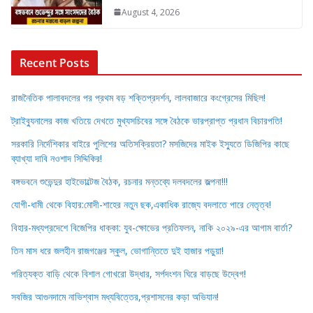
August 4, 2026
Recent Posts
রাজনৈতিক পালাবদলের পর প্রথম বড় শক্তিপ্রদর্শন, লালবাজারে কংগ্রেসের মিছিল!
ট্রাইব্যুনালের কাজ খতিয়ে দেখতে মুখ্যসচিবের সঙ্গে বৈঠকে ভারপ্রাপ্ত প্রধান বিচারপতি!
সরকারি নির্দেশিকার বাইরে পুলিশের অতিসক্রিয়তা? মসজিদের মাইক ইস্যুতে ডিজিপির কাছে
ব্যাখ্যা দাবি নওশাদ সিদ্দিকির!
বঙ্গভবনে শুভেন্দুর হাইভোল্টেজ বৈঠক, রচনার মন্তব্যে দলবদলের জল্পনা!!!
যোগী-ধামী থেকে বিহার:মোদী-শাহের নতুন ছক,একাধিক রাজ্যে বদলাতে পারে নেতৃত্ব!
বিহার-মধ্যপ্রদেশে বিজেপির ধাক্কা: যুব-ক্ষোভের প্রতিফলন, নাকি ২০২৯-এর আগাম বার্তা?
তিন মাস ধরে জলহীন রাজগঞ্জের স্কুল, ভোগান্তিতে দুই হাজার পড়ুয়া!
পরিত্যক্ত বাড়ি থেকে বিশাল গোখরো উদ্ধার, সর্পদংশন ঘিরে বাড়ছে উদ্বেগ!
সবজির আগুনদামে নাভিশ্বাস মধ্যবিত্তের,প্রশাসনের কড়া অভিযান!