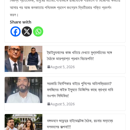
নিজস্ব প্রতিবেদক, মানুষের মতামত:পশ্চিমবঙ্গে রাজনৈতিক পরিবর্তন ও বিজেপির ক্ষমতায়
আসার পর আজ কলকাতায় পশ্চিমবঙ্গ প্রদেশ কংগ্রেস দ্বিতীয়বার শক্তি প্রদর্শন
করল।
Share with
ট্রাইব্যুনালের কাজ খতিয়ে দেখতে মুখ্যসচিবের সঙ্গে
বৈঠকে ভারপ্রাপ্ত প্রধান বিচারপতি!
August 5, 2026
সরকারি নির্দেশিকার বাইরে পুলিশের অতিসক্রিয়তা?
মসজিদের মাইক ইস্যুতে ডিজিপির কাছে ব্যাখ্যা দাবি
নওশাদ সিদ্দিকির!
August 5, 2026
বঙ্গভবনে শুভেন্দুর হাইভোল্টেজ বৈঠক, রচনার মন্তব্যে
দলবদলের জল্পনা!!!