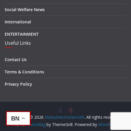
Social Welfare News
International
ENTERTAINMENT
Useful Links
Contact Us
Terms & Conditions
Privacy Policy
Copyright © 2026
Manushermotamoth
. All rights reserved.
BN
Theme:
ColorMag
by ThemeGrill. Powered by
WordPress
.