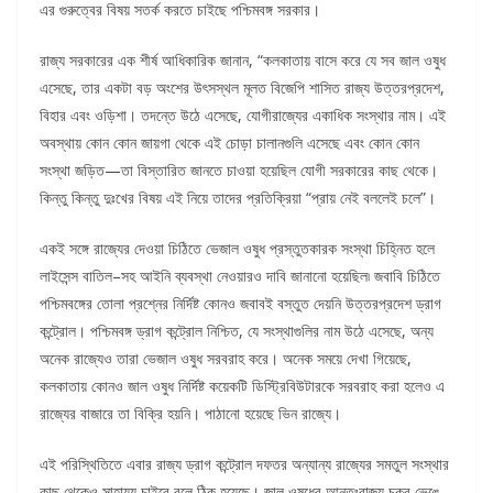
এর গুরুত্বের বিষয় সতর্ক করতে চাইছে পশ্চিমবঙ্গ সরকার।
রাজ্য সরকারের এক শীর্ষ আধিকারিক জানান, “কলকাতায় বাসে করে যে সব জাল ওষুধ
এসেছে, তার একটা বড় অংশের উৎসস্থল মূলত বিজেপি শাসিত রাজ্য উত্তরপ্রদেশ,
বিহার এবং ওড়িশা। তদন্তে উঠে এসেছে, যোগীরাজ্যের একাধিক সংস্থার নাম। এই
অবস্থায় কোন কোন জায়গা থেকে এই চোড়া চালানগুলি এসেছে এবং কোন কোন
সংস্থা জড়িত—তা বিস্তারিত জানতে চাওয়া হয়েছিল যোগী সরকারের কাছ থেকে।
কিন্তু কিন্তু দুঃখের বিষয় এই নিয়ে তাদের প্রতিক্রিয়া “প্রায় নেই বললেই চলে”।
একই সঙ্গে রাজ্যের দেওয়া চিঠিতে ভেজাল ওষুধ প্রস্তুতকারক সংস্থা চিহ্নিত হলে
লাইসেন্স বাতিল–সহ আইনি ব্যবস্থা নেওয়ারও দাবি জানানো হয়েছিল৷ জবাবি চিঠিতে
পশ্চিমবঙ্গের তোলা প্রশ্নের নির্দিষ্ট কোনও জবাবই বস্তুত দেয়নি উত্তরপ্রদেশ ড্রাগ
কন্ট্রোল। পশ্চিমবঙ্গ ড্রাগ কন্ট্রোল নিশ্চিত, যে সংস্থাগুলির নাম উঠে এসেছে, অন্য
অনেক রাজ্যেও তারা ভেজাল ওষুধ সরবরাহ করে। অনেক সময়ে দেখা গিয়েছে,
কলকাতায় কোনও জাল ওষুধ নির্দিষ্ট কয়েকটি ডিস্ট্রিবিউটারকে সরবরাহ করা হলেও এ
রাজ্যের বাজারে তা বিক্রি হয়নি। পাঠানো হয়েছে ভিন রাজ্যে।
এই পরিস্থিতিতে এবার রাজ্য ড্রাগ কন্ট্রোল দফতর অন্যান্য রাজ্যের সমতুল সংস্থার
কাছ থেকেও সাহায্য চাইবে বলে ঠিক হয়েছে। জাল ওষুধের আন্তঃরাজ্য চক্র ভেঙে