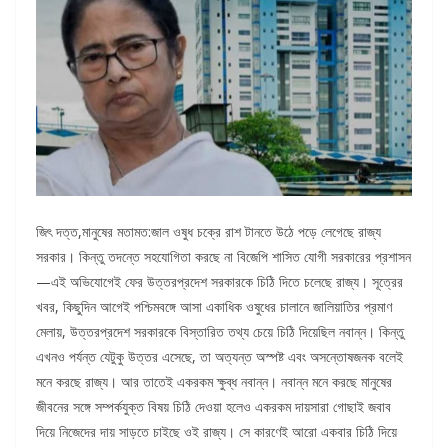
জিৎ দত্ত,মানুষের মতামত:জাল ওষুধ চক্রে রাশ টানতে উঠে পড়ে লেগেছে রাজ্য
সরকার। কিন্তু তদন্তে সহযোগিতা করছে না বিজেপি শাসিত যোগী সরকারের প্রশাসন
—এই অভিযোগেই ফের উত্তরপ্রদেশ সরকারকে চিঠি দিতে চলেছে রাজ্য। সূত্রের
খবর, কিছুদিন আগেই পশ্চিমবঙ্গে আসা একাধিক ওষুধের চালানে জালিয়াতির প্রমাণ
মেলায়, উত্তরপ্রদেশ সরকারকে বিস্তারিত তথ্য চেয়ে চিঠি দিয়েছিল নবান্ন। কিন্তু
এখনও পর্যন্ত যেটুকু উত্তর এসেছে, তা অত্যন্ত অস্পষ্ট এবং অসন্তোষজনক বলেই
মনে করছে রাজ্য। আর তাতেই একরকম ক্ষুব্ধ নবান্ন। নবান্ন মনে করছে মানুষের
জীবনের সঙ্গে সম্পর্কযুক্ত বিষয় চিঠি দেওয়া হলেও একরকম দায়সারা গোছাই জবাব
দিয়ে নিজেদের দায় সাড়তে চাইছে ওই রাজ্য। সে কারণেই আরো একবার চিঠি দিয়ে