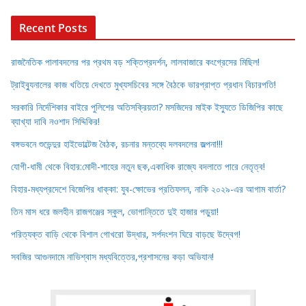
Recent Posts
রাজনৈতিক পালাবদলের পর প্রথম বড় শক্তিপ্রদর্শন, লালবাজারে কংগ্রেসের মিছিল!
ট্রাইব্যুনালের কাজ খতিয়ে দেখতে মুখ্যসচিবের সঙ্গে বৈঠকে ভারপ্রাপ্ত প্রধান বিচারপতি!
সরকারি নির্দেশিকার বাইরে পুলিশের অতিসক্রিয়তা? মসজিদের মাইক ইস্যুতে ডিজিপির কাছে
ব্যাখ্যা দাবি নওশাদ সিদ্দিকির!
বঙ্গভবনে শুভেন্দুর হাইভোল্টেজ বৈঠক, রচনার মন্তব্যে দলবদলের জল্পনা!!!
যোগী-ধামী থেকে বিহার:মোদী-শাহের নতুন ছক,একাধিক রাজ্যে বদলাতে পারে নেতৃত্ব!
বিহার-মধ্যপ্রদেশে বিজেপির ধাক্কা: যুব-ক্ষোভের প্রতিফলন, নাকি ২০২৯-এর আগাম বার্তা?
তিন মাস ধরে জলহীন রাজগঞ্জের স্কুল, ভোগান্তিতে দুই হাজার পড়ুয়া!
পরিত্যক্ত বাড়ি থেকে বিশাল গোখরো উদ্ধার, সর্পদংশন ঘিরে বাড়ছে উদ্বেগ!
সবজির আগুনদামে নাভিশ্বাস মধ্যবিত্তের,প্রশাসনের কড়া অভিযান!