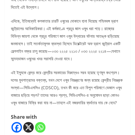
দিতেই এই উদ্যোগ।
এদিকে, ইতিমধ্যেই কলকাতার চারটি ওষুধের দোকানে হানা দিয়েছে পশ্চিমবঙ্গ ড্রাগ
কন্ট্রোলের আধিকারিকরা। এই কর্মকাণ্ডে প্রচুর জাল ওষুধ ধরা পড়ে। রাজ্যের
বিভিন্ন জায়গা থেকে প্রচুর পরিমাণে জাল ওষুধ উদ্ধারের ঘটনায় আতঙ্ক ছড়িয়েছে
জনমানসে। তাই সতর্কতামূলক ব্যবস্থা হিসেবে ডিরেক্টরেট অফ ড্রাগ কন্ট্রোল একটি
হেল্পলাইন নম্বর চালু করেছে—০৩৩ ২২২৫ ২২১৩ / ০৩৩ ২২২৫ ২২১৪—যেখানে
সন্দেহভাজন ওষুধের খবর সরাসরি দেওয়া যাবে।
এই ইস্যুকে কেন্দ্র করে কেন্দ্রীয় সরকারের বিরুদ্ধেও সরব হয়েছে তৃণমূল কংগ্রেস।
দলের মুখপাত্রদের বক্তব্য, যখন দেশে ওষুধ নিয়ন্ত্রণের জন্য রয়েছে কেন্দ্রীয় নিয়ন্ত্রক
সংস্থা—সিডিএসসিও (CDSCO), তখন কী করে এত বিপুল পরিমাণে ভেজাল ওষুধ
বাজারে ছড়িয়ে পড়ল? তাদের আরও প্রশ্ন, সিডিএসসিও-র অনুমোদন ছাড়া কোনও
ওষুধ বাজারে বিক্রি করা যায় না—তাহলে এই নজরদারির ব্যর্থতার দায় কে নেবে?
Share with