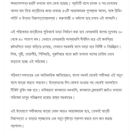
ক্ষমতাসম্পন্ন ছয়টি ভলভো বাস কেনা হয়েছে। প্রতিটি বাসে চালক ও সহ-চালকের
আসন বাদ দিয়ে যাত্রীদের জন্য থাকছে ৪৩টি আরামদায়ক পুশব্যাক আসন, সঙ্গে রিডিং
লাইট ও উন্নত নিরাপত্তাব্যবস্থা। করুণাময়ী ও ধর্মতলা হয়ে চলবে এই বাসগুলি।
এই পরিষেবায় যাত্রীদের সুবিধার্থে ভাড়া নির্ধারণ করা হবে বেসরকারি বাসের তুলনায় ৩০
থেকে ৪০ শতাংশ কম। যেখানে বেসরকারি সংস্থাগুলি দীর্ঘদিন ধরে এই জনপ্রিয়
রুটগুলিতে ভাড়া বাড়িয়ে চলেছে, সেখানে সরকারি বাসে ভাড়া হবে নির্দিষ্ট ও নিয়ন্ত্রিত।
দিঘা, পুরী, তারাপীঠ, শিলিগুড়ি, পুরুলিয়ার মতো রুটে ভলভো বাসের চাহিদা ভেবে
বাড়ানো হচ্ছে এই পরিষেবা।
পরিবহণ দফতরের এক আধিকারিক জানিয়েছেন, বাংলা নববর্ষ থেকেই পর্যটকরা এই নতুন
বাসে যাত্রা করতে পারবেন। উদ্বোধনের দিন ঘোষণা হওয়ার পর থেকেই অনলাইনে
টিকিট বুকিং শুরু হবে। ভবিষ্যতে কলকাতা-বকখালি, কলকাতা-মন্দারমণি রুটেও ভলভো
পরিষেবা চালুর পরিকল্পনা রয়েছে রাজ্য সরকারের।
এই উদ্যোগে পর্যটকদের যাত্রা যেমন আরও আরামদায়ক হবে, তেমনই যাত্রী
নিরাপত্তা ও ভাড়ার স্বচ্ছতায় এক নতুন দৃষ্টান্ত স্থাপন করবে বলে মনে করছে
প্রশাসন।