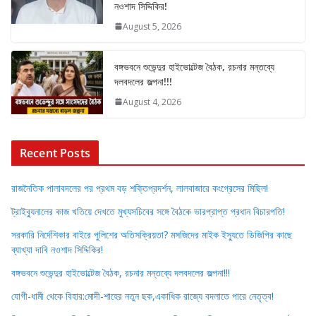
নওশাদ সিদ্দিকির!
August 5, 2026
বঙ্গভবনে শুভেন্দুর হাইভোল্টেজ বৈঠক, রচনার মন্তব্যে
দলবদলের জল্পনা!!!
August 4, 2026
Recent Posts
রাজনৈতিক পালাবদলের পর প্রথম বড় শক্তিপ্রদর্শন, লালবাজারে কংগ্রেসের মিছিল!
ট্রাইব্যুনালের কাজ খতিয়ে দেখতে মুখ্যসচিবের সঙ্গে বৈঠকে ভারপ্রাপ্ত প্রধান বিচারপতি!
সরকারি নির্দেশিকার বাইরে পুলিশের অতিসক্রিয়তা? মসজিদের মাইক ইস্যুতে ডিজিপির কাছে
ব্যাখ্যা দাবি নওশাদ সিদ্দিকির!
বঙ্গভবনে শুভেন্দুর হাইভোল্টেজ বৈঠক, রচনার মন্তব্যে দলবদলের জল্পনা!!!
যোগী-ধামী থেকে বিহার:মোদী-শাহের নতুন ছক,একাধিক রাজ্যে বদলাতে পারে নেতৃত্ব!