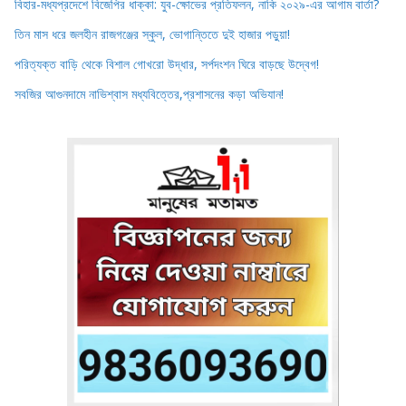
বিহার-মধ্যপ্রদেশে বিজেপির ধাক্কা: যুব-ক্ষোভের প্রতিফলন, নাকি ২০২৯-এর আগাম বার্তা?
তিন মাস ধরে জলহীন রাজগঞ্জের স্কুল, ভোগান্তিতে দুই হাজার পড়ুয়া!
পরিত্যক্ত বাড়ি থেকে বিশাল গোখরো উদ্ধার, সর্পদংশন ঘিরে বাড়ছে উদ্বেগ!
সবজির আগুনদামে নাভিশ্বাস মধ্যবিত্তের,প্রশাসনের কড়া অভিযান!