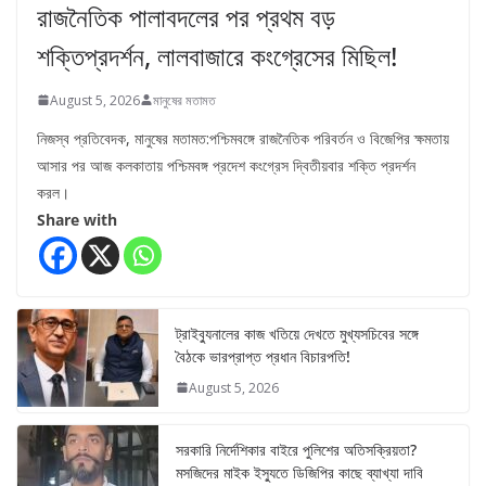
রাজনৈতিক পালাবদলের পর প্রথম বড়
শক্তিপ্রদর্শন, লালবাজারে কংগ্রেসের মিছিল!
August 5, 2026
মানুষের মতামত
নিজস্ব প্রতিবেদক, মানুষের মতামত:পশ্চিমবঙ্গে রাজনৈতিক পরিবর্তন ও বিজেপির ক্ষমতায়
আসার পর আজ কলকাতায় পশ্চিমবঙ্গ প্রদেশ কংগ্রেস দ্বিতীয়বার শক্তি প্রদর্শন
করল।
Share with
ট্রাইব্যুনালের কাজ খতিয়ে দেখতে মুখ্যসচিবের সঙ্গে
বৈঠকে ভারপ্রাপ্ত প্রধান বিচারপতি!
August 5, 2026
সরকারি নির্দেশিকার বাইরে পুলিশের অতিসক্রিয়তা?
মসজিদের মাইক ইস্যুতে ডিজিপির কাছে ব্যাখ্যা দাবি