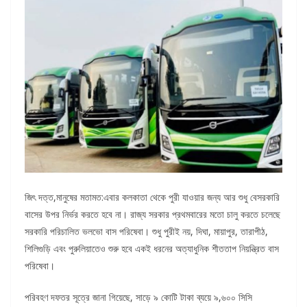
জিৎ দত্ত,মানুষের মতামত:এবার কলকাতা থেকে পুরী যাওয়ার জন্য আর শুধু বেসরকারি
বাসের উপর নির্ভর করতে হবে না। রাজ্য সরকার প্রথমবারের মতো চালু করতে চলেছে
সরকারি পরিচালিত ভলভো বাস পরিষেবা। শুধু পুরীই নয়, দিঘা, মায়াপুর, তারাপীঠ,
শিলিগুড়ি এবং পুরুলিয়াতেও শুরু হবে একই ধরনের অত্যাধুনিক শীততাপ নিয়ন্ত্রিত বাস
পরিষেবা।
পরিবহণ দফতর সূত্রে জানা গিয়েছে, সাড়ে ৯ কোটি টাকা ব্যয়ে ৯,৬০০ সিসি