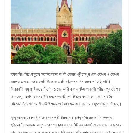
স্টাফ রিপোর্টার,মানুষের মতামত:বঙ্গের হুগলী জেলার শ্রীরামপুর রেল স্টেশন ও স্টেশন
সংলগ্ন এলাকা থেকে হকার উচ্ছেদে এবার ছাড়পত্র দিল কলকাতা হাইকোর্ট।
বিচারপতি অমৃতা সিনহার নির্দেশ, রেলের জারি করা নোটিস অনুযায়ী শ্রীরামপুর স্টেশন
ও সংলগ্ন এলাকায় বেআইনি জবরদখলকারীদের উচ্ছেদ করা যাবে। হাইকোর্টের
এদিনের নির্দেশের পর শীঘ্রই উচ্ছেদ অভিযান শুরু হবে বলে রেল সূত্রে জানা গিয়েছে।
সূত্রের খবর, বেআইনি জবরদখলকারী উচ্ছেদে ছাড়পত্র দিয়েছে এদিন কলকাতা
হাইকোর্ট। কেন্দ্রের অমৃত ভারত প্রকল্পে দেশের বিভিন্ন রেলস্টেশনকে ঢেলে সাজানোর
কাজ শুরু হয়েছে। তার মধ্যে রয়েছে হুগলী জেলার শ্রীরামপুর স্টেশনও। সেই প্রকল্পের