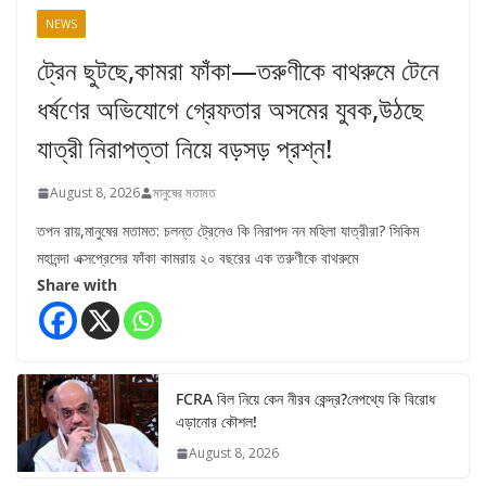
NEWS
ট্রেন ছুটছে,কামরা ফাঁকা—তরুণীকে বাথরুমে টেনে
ধর্ষণের অভিযোগে গ্রেফতার অসমের যুবক,উঠছে
যাত্রী নিরাপত্তা নিয়ে বড়সড় প্রশ্ন!
August 8, 2026
মানুষের মতামত
তপন রায়,মানুষের মতামত: চলন্ত ট্রেনেও কি নিরাপদ নন মহিলা যাত্রীরা? সিকিম
মহানন্দা এক্সপ্রেসের ফাঁকা কামরায় ২০ বছরের এক তরুণীকে বাথরুমে
Share with
FCRA বিল নিয়ে কেন নীরব কেন্দ্র?নেপথ্যে কি বিরোধ
এড়ানোর কৌশল!
August 8, 2026