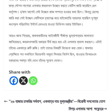
জন্য স্টেশন লাগোয়া এলাকার জবরদখল উচ্ছেদ করতে নোটিস জারি করেছিল রেল
কর্তৃপক্ষ। দু’মাস আগেই সেই উচ্ছেদ কাজ সম্পন্ন হওয়ার কথা ছিল। কিন্তু রেলের
জারি করা সেই উচ্ছেদ নোটিসকে চ্যালেঞ্জ করে হাইকোর্টের দ্বারস্থ হয়েছিল তৃণমূল
কংগ্রেস পরিচালিত ইস্টার্ন রেলওয়ে হাওড়া ডিভিশন হকার ইউনিয়ন।
আরও জানা গিয়েছে, মামলাকারীদের আইনজীবী শীর্ষান্য বন্দ্যোপাধ্যায় আদালতে
জানিয়েছেন, জবরদখলকারি হকাররা দীর্ঘ বছর ধরে এই এলাকায় ব্যবসা করছেন। এটাই
তাঁদের একমাত্র রুটি রুজি। তাই তাদের বিষয়টি বিবেচনা করা হোক। মামলার
প্রেক্ষিতে গত শুনানিতে বিচারপতি অমৃতা সিনহার নির্দেশ ছিল, হাওড়ার ডিআরএম
হকারদের সমস্ত নথি দেখে তাঁদের সুযোগ দেবেন।
Share with
“২৬ হাজার চাকরির সর্বনাশ, একমাত্র দায় মুখ্যমন্ত্রীর”—বিরোধী দলনেতার তোপ
মিশ্র এলাকায় আশা শুভেন্দুর