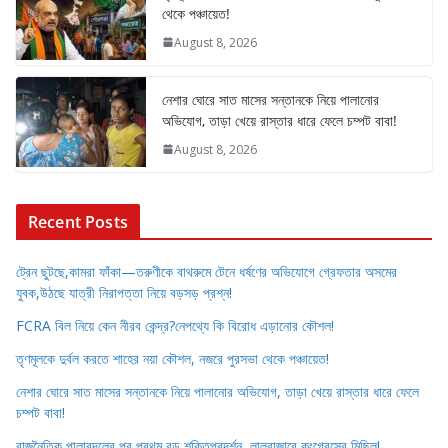
থেকে পঞ্চায়েত!
August 8, 2026
নেশার ঘোরে সাত মাসের সন্তানকে নিয়ে পালানোর
অভিযোগ, তাড়া খেয়ে রাস্তার ধারে ফেলে চম্পট বাবা!
August 8, 2026
Recent Posts
ট্রেন ছুটছে,কামরা ফাঁকা—তরুণীকে বাথরুমে টেনে ধর্ষণের অভিযোগে গ্রেফতার অসমের
যুবক,উঠছে যাত্রী নিরাপত্তা নিয়ে বড়সড় প্রশ্ন!
FCRA বিল নিয়ে কেন নীরব কেন্দ্র?নেপথ্যে কি বিরোধ এড়ানোর কৌশল!
তৃণমূলকে দুর্বল করতে শাহের নয়া কৌশল, নজরে পুরসভা থেকে পঞ্চায়েত!
নেশার ঘোরে সাত মাসের সন্তানকে নিয়ে পালানোর অভিযোগ, তাড়া খেয়ে রাস্তার ধারে ফেলে
চম্পট বাবা!
রাজনৈতিক পালাবদলের পর প্রথম বড় শক্তিপ্রদর্শন, লালবাজারে কংগ্রেসের মিছিল!