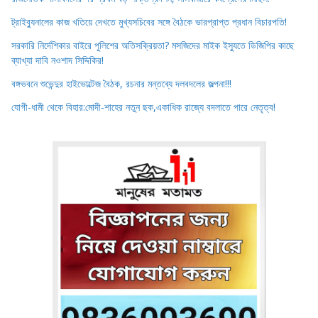
ট্রাইব্যুনালের কাজ খতিয়ে দেখতে মুখ্যসচিবের সঙ্গে বৈঠকে ভারপ্রাপ্ত প্রধান বিচারপতি!
সরকারি নির্দেশিকার বাইরে পুলিশের অতিসক্রিয়তা? মসজিদের মাইক ইস্যুতে ডিজিপির কাছে
ব্যাখ্যা দাবি নওশাদ সিদ্দিকির!
বঙ্গভবনে শুভেন্দুর হাইভোল্টেজ বৈঠক, রচনার মন্তব্যে দলবদলের জল্পনা!!!
যোগী-ধামী থেকে বিহার:মোদী-শাহের নতুন ছক,একাধিক রাজ্যে বদলাতে পারে নেতৃত্ব!