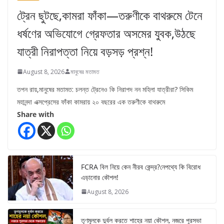
ট্রেন ছুটছে,কামরা ফাঁকা—তরুণীকে বাথরুমে টেনে
ধর্ষণের অভিযোগে গ্রেফতার অসমের যুবক,উঠছে
যাত্রী নিরাপত্তা নিয়ে বড়সড় প্রশ্ন!
August 8, 2026
মানুষের মতামত
তপন রায়,মানুষের মতামত: চলন্ত ট্রেনেও কি নিরাপদ নন মহিলা যাত্রীরা? সিকিম
মহানন্দা এক্সপ্রেসের ফাঁকা কামরায় ২০ বছরের এক তরুণীকে বাথরুমে
Share with
FCRA বিল নিয়ে কেন নীরব কেন্দ্র?নেপথ্যে কি বিরোধ
এড়ানোর কৌশল!
August 8, 2026
তৃণমূলকে দুর্বল করতে শাহের নয়া কৌশল, নজরে পুরসভা