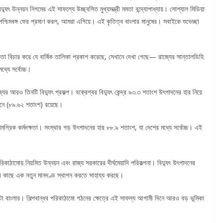
দ্যুৎ উন্নয়ন নিগমের এই সাফল্যে উচ্ছ্বসিত মুখ্যমন্ত্রী মমতা বন্দ্যোপাধ্যায়। সোশ্যাল মিডিয়া
া! পশ্চিমবঙ্গ ফের প্রমাণ করল, আমরা এগিয়ে। এই কৃতিত্ব বাংলার মানুষের। সবাইকে শুভেচ্ছা
কর্মদক্ষতা বিচার করে যে বার্ষিক তালিকা প্রকাশ করেছে, সেখানে দেখা গেছে— রাজ্যের সান্তালডিহি
্যে সর্বোচ্চ।
যের আরও তিনটি বিদ্যুৎ প্রকল্প। বক্রেশ্বর বিদ্যুৎ কেন্দ্র ৯৩.৩ শতাংশ উৎপাদনের হার নিয়ে
থানে (৮৯.৬২ শতাংশ) রয়েছে।
মগ্রিক কর্মদক্ষতা। সংস্থার গড় উৎপাদনের হার ৮৮.৯ শতাংশ, যা দেশের মধ্যে সর্বোচ্চ। এই
িকাঠামোয় নিয়মিত উন্নয়ন এবং রাজ্য সরকারের দীর্ঘমেয়াদি পরিকল্পনা। বিদ্যুৎ উৎপাদনের
শের কাছে এক নতুন মানদণ্ড স্থাপন করতে সাহায্য করছে।
 বাংলার। শিল্পবান্ধব পরিকাঠামো গঠনের ক্ষেত্রে এই সাফল্য আগামী দিনে আরও বড় ভূমিকা