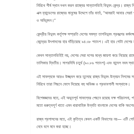
নিরিখে শীর্ষ স্থান দখল করল রাজ্যের সান্তালডিহি বিদ্যুৎ কেন্দ্র। রাজ্য বি
এক্স হ্যান্ডেলের রাজ্যের মানুষের উদ্দেশে তাঁর বার্তা, “আমরাই আবার সের
ও অভিনন্দন।”
কেন্দ্রীয় বিদ্যুৎ কর্তৃপক্ষ সম্প্রতি দেশের সমস্ত তাপবিদ্যুৎ প্রকল্পের 
কেন্দ্রের উৎপাদনের হার দাঁড়িয়েছে ৯৪.৩৮ শতাংশ। এই হার গোটা দেশের মধ
কেবল সান্তালডিহিই নয়, দেশের সেরা দশের মধ্যে জায়গা করে নিয়েছে রাজ্
তালিকায় দ্বিতীয়। সাগরদিঘি চতুর্থ (৯০.৮৬ শতাংশ) এবং বান্দেল নবম স্
এই সাফল্যকে আরও উজ্জ্বল করে তুলেছে রাজ্য বিদ্যুৎ উন্নয়ন নিগমের সা
নিরিখে তারা পিছনে ফেলে দিয়েছে বহু অভিজ্ঞ ও প্রভাবশালী সংস্থাকে।
বিশেষজ্ঞদের মতে, এই অভূতপূর্ব সাফল্যের পেছনে রয়েছে দক্ষ পরিচালনা, পর
মতো গুরুত্বপূর্ণ খাতে এমন ধারাবাহিক উন্নতি বাংলাকে দেশের বাকি অং
রাজ্য প্রশাসনের মতে, এই কৃতিত্ব কেবল একটি বিভাগের নয়— এটি গোটা
নেবে বলে মনে করা হচ্ছে।