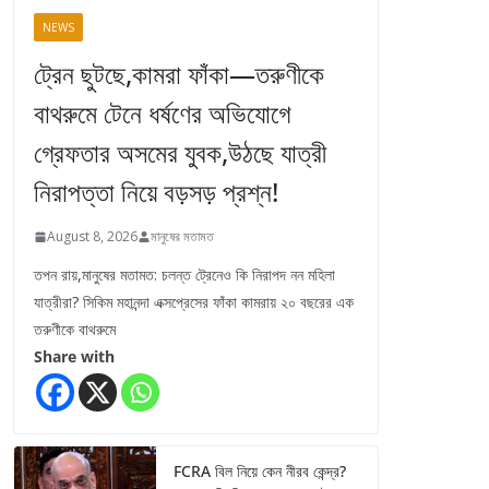
NEWS
ট্রেন ছুটছে,কামরা ফাঁকা—তরুণীকে
বাথরুমে টেনে ধর্ষণের অভিযোগে
গ্রেফতার অসমের যুবক,উঠছে যাত্রী
নিরাপত্তা নিয়ে বড়সড় প্রশ্ন!
August 8, 2026
মানুষের মতামত
তপন রায়,মানুষের মতামত: চলন্ত ট্রেনেও কি নিরাপদ নন মহিলা
যাত্রীরা? সিকিম মহানন্দা এক্সপ্রেসের ফাঁকা কামরায় ২০ বছরের এক
তরুণীকে বাথরুমে
Share with
FCRA বিল নিয়ে কেন নীরব কেন্দ্র?