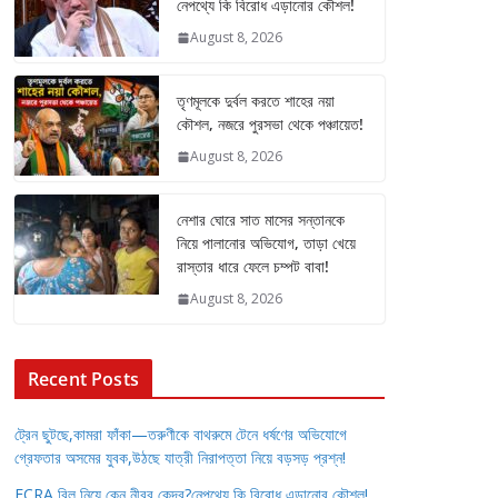
নেপথ্যে কি বিরোধ এড়ানোর কৌশল!
August 8, 2026
তৃণমূলকে দুর্বল করতে শাহের নয়া
কৌশল, নজরে পুরসভা থেকে পঞ্চায়েত!
August 8, 2026
নেশার ঘোরে সাত মাসের সন্তানকে
নিয়ে পালানোর অভিযোগ, তাড়া খেয়ে
রাস্তার ধারে ফেলে চম্পট বাবা!
August 8, 2026
Recent Posts
ট্রেন ছুটছে,কামরা ফাঁকা—তরুণীকে বাথরুমে টেনে ধর্ষণের অভিযোগে
গ্রেফতার অসমের যুবক,উঠছে যাত্রী নিরাপত্তা নিয়ে বড়সড় প্রশ্ন!
FCRA বিল নিয়ে কেন নীরব কেন্দ্র?নেপথ্যে কি বিরোধ এড়ানোর কৌশল!