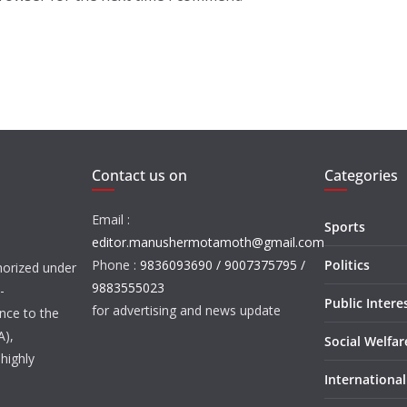
Contact us on
Categories
Email :
Sports
editor.manushermotamoth@gmail.com
Phone :
9836093690 / 9007375795 /
Politics
orized under
9883555023
-
Public Intere
for advertising and news update
nce to the
A),
Social Welfa
highly
International