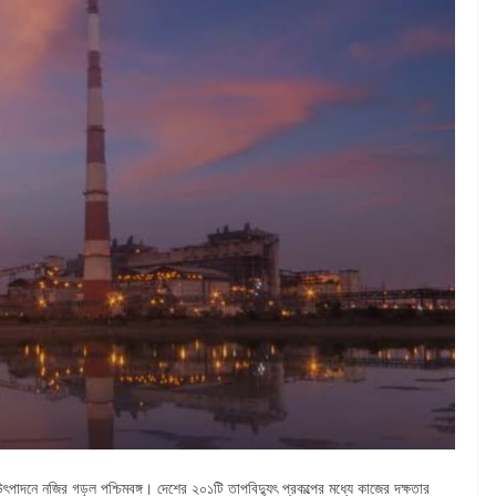
াদনে নজির গড়ল পশ্চিমবঙ্গ। দেশের ২০১টি তাপবিদ্যুৎ প্রকল্পের মধ্যে কাজের দক্ষতার