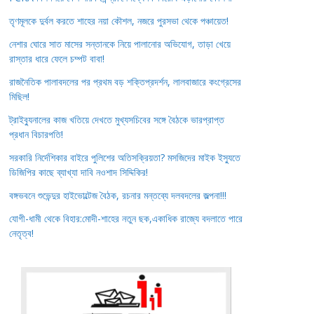
তৃণমূলকে দুর্বল করতে শাহের নয়া কৌশল, নজরে পুরসভা থেকে পঞ্চায়েত!
নেশার ঘোরে সাত মাসের সন্তানকে নিয়ে পালানোর অভিযোগ, তাড়া খেয়ে
রাস্তার ধারে ফেলে চম্পট বাবা!
রাজনৈতিক পালাবদলের পর প্রথম বড় শক্তিপ্রদর্শন, লালবাজারে কংগ্রেসের
মিছিল!
ট্রাইব্যুনালের কাজ খতিয়ে দেখতে মুখ্যসচিবের সঙ্গে বৈঠকে ভারপ্রাপ্ত
প্রধান বিচারপতি!
সরকারি নির্দেশিকার বাইরে পুলিশের অতিসক্রিয়তা? মসজিদের মাইক ইস্যুতে
ডিজিপির কাছে ব্যাখ্যা দাবি নওশাদ সিদ্দিকির!
বঙ্গভবনে শুভেন্দুর হাইভোল্টেজ বৈঠক, রচনার মন্তব্যে দলবদলের জল্পনা!!!
যোগী-ধামী থেকে বিহার:মোদী-শাহের নতুন ছক,একাধিক রাজ্যে বদলাতে পারে
নেতৃত্ব!