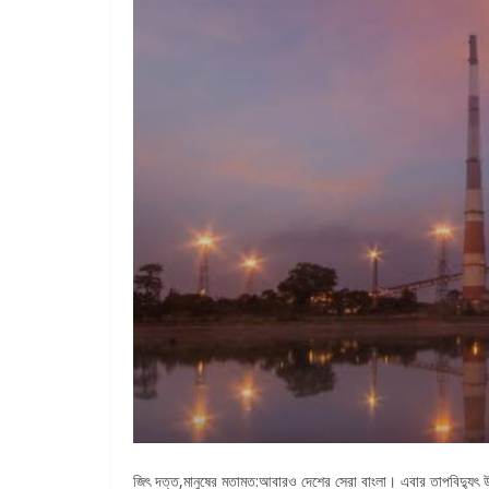
জিৎ দত্ত,মানুষের মতামত:আবারও দেশের সেরা বাংলা। এবার তাপবিদ্যুৎ উৎপ