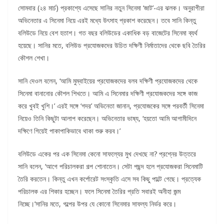
সোমবার (২৪ মার্চ) প্রকাশ্যে এসেছে সানির নতুন সিনেমা ‘জাট’-এর ঝলক। অনুরাগীরা
অভিনেতার এ সিনেমা নিয়ে এরই মধ্যে উৎসাহ প্রকাশ করেছেন। তবে সানি কিন্তু
বলিউডে নিয়ে বেশ হতাশ। গত বছর বলিউডের একাধিক বড় বাজেটের সিনেমা ব্যর্থ
হয়েছে। সানির মতে, বলিউড প্রযোজকদের উচিত দক্ষিণী নির্মাতাদের থেকে ছবি তৈরির
কৌশল শেখা।
সানি দেওল বলেন, ‘আমি মুম্বাইয়ের প্রযোজকদের বলব দক্ষিণী প্রযোজকদের থেকে
সিনেমা বানানোর কৌশল শিখতে। আমি এ সিনেমার দক্ষিণী প্রযোজকদের সঙ্গে কাজ
করে খুবই খুশি।’ এরই সঙ্গে ‘গদর’ অভিনেতা জানান, প্রযোজকের সঙ্গে পরবর্তী সিনেমা
নিয়েও তিনি কিছুটা আলাপ করেছেন। অভিনেতার ভাষ্য, ‘হয়তো আমি আগামীদিনে
দক্ষিণে গিয়েই পাকাপাকিভাবে থাকা শুরু করব।’
বলিউডে একের পর এক সিনেমা কেনো সাফল্যের মুখ দেখছে না? প্রশ্নের উত্তরে
সানি বলেন, ‘আগে পরিচালকরা গল্প শোনাতেন। সেটা পছন্দ হলে প্রযোজকরা সিনেমাটি
তৈরি করতেন। কিন্তু এখন কর্পোরেট সংস্কৃতি এসে সব কিছু পাল্টে গেছে। প্রত্যেক
পরিচালক এর শিকার হচ্ছেন। ফলে সিনেমা তৈরির প্রতি সবারই অনীহা জন্ম
নিচ্ছে।’সানির মতে, গল্পের উপর যে কোনো সিনেমার সাফল্য নির্ভর করে।