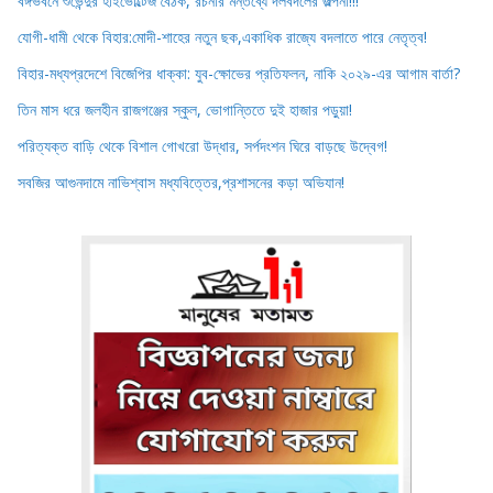
বঙ্গভবনে শুভেন্দুর হাইভোল্টেজ বৈঠক, রচনার মন্তব্যে দলবদলের জল্পনা!!!
যোগী-ধামী থেকে বিহার:মোদী-শাহের নতুন ছক,একাধিক রাজ্যে বদলাতে পারে নেতৃত্ব!
বিহার-মধ্যপ্রদেশে বিজেপির ধাক্কা: যুব-ক্ষোভের প্রতিফলন, নাকি ২০২৯-এর আগাম বার্তা?
তিন মাস ধরে জলহীন রাজগঞ্জের স্কুল, ভোগান্তিতে দুই হাজার পড়ুয়া!
পরিত্যক্ত বাড়ি থেকে বিশাল গোখরো উদ্ধার, সর্পদংশন ঘিরে বাড়ছে উদ্বেগ!
সবজির আগুনদামে নাভিশ্বাস মধ্যবিত্তের,প্রশাসনের কড়া অভিযান!