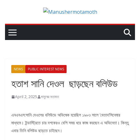
NEWS
PUBLIC INTEREST NEWS
হতাশ সানি দেওল ছাড়ছেন বলিউড
April 2, 2025
মানুষের মতামত
এনএনএস:সানি দেওলের বলিউডে অভিষেক হয়েছিল ১৯৮৩ সালে ‘বেতাব’সিনেমার
মাধ্যমে। ইন্ডাস্ট্রিতে চার দশকেরও বেশি সময় ধরে কাজ করছেন এ অভিনেতা। কিন্তু
এবার তিনি বলিউড ছাড়তে চাইছেন।