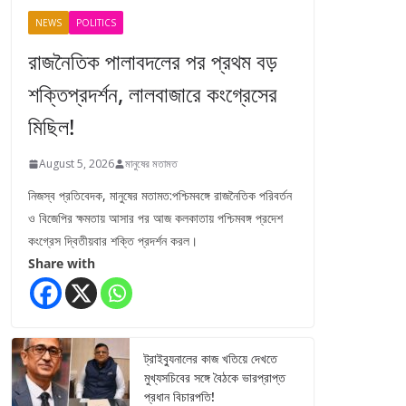
NEWS
POLITICS
রাজনৈতিক পালাবদলের পর প্রথম বড়
শক্তিপ্রদর্শন, লালবাজারে কংগ্রেসের
মিছিল!
August 5, 2026
মানুষের মতামত
নিজস্ব প্রতিবেদক, মানুষের মতামত:পশ্চিমবঙ্গে রাজনৈতিক পরিবর্তন
ও বিজেপির ক্ষমতায় আসার পর আজ কলকাতায় পশ্চিমবঙ্গ প্রদেশ
কংগ্রেস দ্বিতীয়বার শক্তি প্রদর্শন করল।
Share with
ট্রাইব্যুনালের কাজ খতিয়ে দেখতে
মুখ্যসচিবের সঙ্গে বৈঠকে ভারপ্রাপ্ত
প্রধান বিচারপতি!