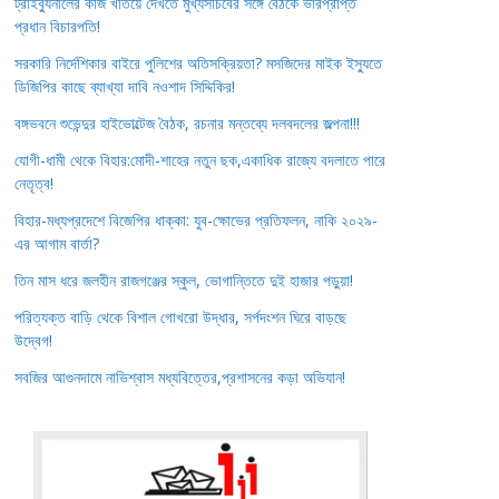
ট্রাইব্যুনালের কাজ খতিয়ে দেখতে মুখ্যসচিবের সঙ্গে বৈঠকে ভারপ্রাপ্ত
প্রধান বিচারপতি!
সরকারি নির্দেশিকার বাইরে পুলিশের অতিসক্রিয়তা? মসজিদের মাইক ইস্যুতে
ডিজিপির কাছে ব্যাখ্যা দাবি নওশাদ সিদ্দিকির!
বঙ্গভবনে শুভেন্দুর হাইভোল্টেজ বৈঠক, রচনার মন্তব্যে দলবদলের জল্পনা!!!
যোগী-ধামী থেকে বিহার:মোদী-শাহের নতুন ছক,একাধিক রাজ্যে বদলাতে পারে
নেতৃত্ব!
বিহার-মধ্যপ্রদেশে বিজেপির ধাক্কা: যুব-ক্ষোভের প্রতিফলন, নাকি ২০২৯-
এর আগাম বার্তা?
তিন মাস ধরে জলহীন রাজগঞ্জের স্কুল, ভোগান্তিতে দুই হাজার পড়ুয়া!
পরিত্যক্ত বাড়ি থেকে বিশাল গোখরো উদ্ধার, সর্পদংশন ঘিরে বাড়ছে
উদ্বেগ!
সবজির আগুনদামে নাভিশ্বাস মধ্যবিত্তের,প্রশাসনের কড়া অভিযান!