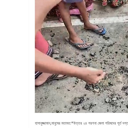
হাসানুজ্জামান,মানুষের মতামত:*উত্তর ২৪ পরগনা জেলা পরিষদের পূর্ত দপ্