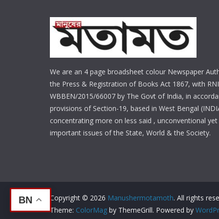
We are an 4 page broadsheet colour Newspaper Auth
the Press & Registration of Books Act 1867, with RNI
WBBEN/2015/66007 by The Govt of India, in accorda
provisions of Section-19, based in West Bengal (INDI
concentrating more on less said , unconventional yet 
important issues of the State, World & the Society.
Copyright © 2026
Manushermotamoth
. All rights res
BN
Theme:
ColorMag
by ThemeGrill. Powered by
WordPr