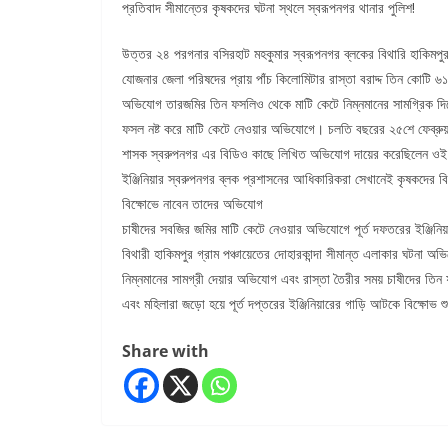
প্রতিবাদ সীমান্তের কৃষকদের ঘটনা স্থলে স্বরূপনগর থানার পুলিশ!
উত্তর ২৪ পরগনার বসিরহাট মহকুমার স্বরূপনগর ব্লকের বিথারি হাকিমপুর গ
যোজনার জেলা পরিষদের প্রায় পাঁচ কিলোমিটার রাস্তা বরাদ্দ তিন কোটি ৬১ ,ল
অভিযোগ তারজমির তিন ফসলিও থেকে মাটি কেটে নিম্নমানের সামগ্রিক দিয
ফসল নষ্ট করে মাটি কেটে নেওয়ার অভিযোগে। চলতি বছরের ২৫শে ফেব্রুয়
শাসক স্বরুপনগর এর বিডিও কাছে লিখিত অভিযোগ দায়ের করেছিলেন ওই
ইঞ্জিনিয়ার স্বরুপনগর ব্লক প্রশাসনের আধিকারিকরা সেখানেই কৃষকদের 
বিক্ষোভে নাবেন তাদের অভিযোগ
চাষীদের সবজির জমির মাটি কেটে নেওয়ার অভিযোগে পূর্ত দফতরের ইঞ্জিন
বিথারী হাকিমপুর গ্রাম পঞ্চায়েতের দোহারকান্দা সীমান্ত এলাকার ঘটনা অভি
নিম্নমানের সামগ্রী দেয়ার অভিযোগ এবং রাস্তা তৈরীর সময় চাষীদের তি
এবং মহিলারা জড়ো হয়ে পূর্ত দপ্তরের ইঞ্জিনিয়ারের গাড়ি আটকে বিক্ষ
Share with