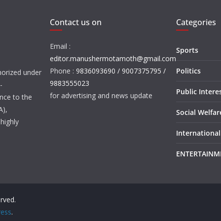
Contact us on
Categories
Email :
Sports
editor.manushermotamoth@gmail.com
Phone :
9836093690 / 9007375795 /
Politics
orized under
9883555023
-
Public Intere
for advertising and news update
nce to the
A),
Social Welfa
highly
International
ENTERTAINM
erved.
ess
.