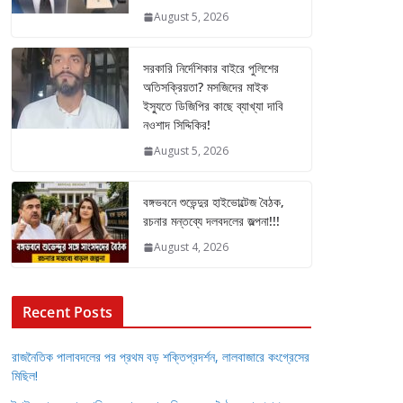
August 5, 2026
সরকারি নির্দেশিকার বাইরে পুলিশের
অতিসক্রিয়তা? মসজিদের মাইক
ইস্যুতে ডিজিপির কাছে ব্যাখ্যা দাবি
নওশাদ সিদ্দিকির!
August 5, 2026
বঙ্গভবনে শুভেন্দুর হাইভোল্টেজ বৈঠক,
রচনার মন্তব্যে দলবদলের জল্পনা!!!
August 4, 2026
Recent Posts
রাজনৈতিক পালাবদলের পর প্রথম বড় শক্তিপ্রদর্শন, লালবাজারে কংগ্রেসের
মিছিল!