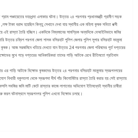
্রাম পঞ্চায়েতের দহরখন্দা এলাকার ঘটনা। উত্তর ২৪ পরগনার প্রধানমন্ত্রী গ্রামীণ সড়ক
ক্ষ টাকা বরাদ্দ হয়েছিল কিন্তু সেখানে দেখা যায় স্থানীয় এক মহিলা কৃষক সবিতা বক্সী
়ে এই রাস্তা তৈরি হচ্ছিল। একদিকে নিম্নমানের সামগ্রিক অন্যদিকে বেআইনিভাবে জমির
ারি উত্তর চব্বিশ পরগনা জেলা শাসক বসিরহাট পুলিশ জেলার পুলিশ সুপার বসিরহাট মহকুমা
 কৃষক। আজ সরজমিনে খতিয়ে দেখতে যান উত্তর 24 পরগনার জেলা পরিষদের পূর্ত দপ্তরের
বিক্ষোভের মুখে পড়ে দপ্তরের আধিকারিকরা তাদের গাড়ি আটকে রেখে রীতিমতো প্রতিবাদ
িয়ার এর গাড়ি আটকে বিক্ষোভ কৃষকদের উত্তর ২৪ পরগনার বসিরহাট মহকুমার স্বরূপনগরের
যোগ বিথারী বকুলতলা থেকে স্বরূপদা দীর্ঘ পাঁচ কিলোমিটার রাস্তা তৈরি করার হয় সেই রাস্তায়
ন ফসলি সবজির জমি মাটি কেটে রাস্তার কাজে লাগানোর অভিযোগ ইতিমধ্যেই স্থানীয় চাষীরা
োভ শুরু করল ঘটনাস্থলে স্বরূপনগর পুলিশ এখনো বিক্ষোভ চলছে।