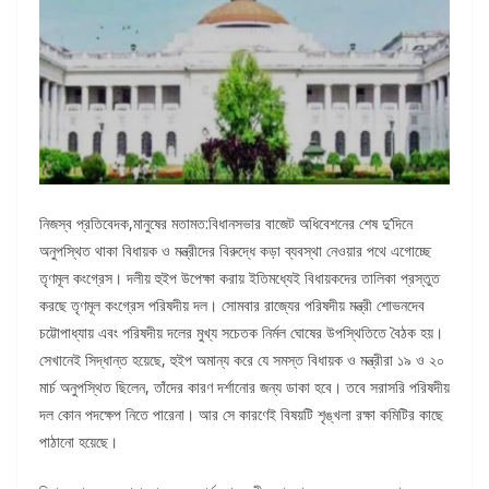
নিজস্ব প্রতিবেদক,মানুষের মতামত:বিধানসভার বাজেট অধিবেশনের শেষ দু’দিনে
অনুপস্থিত থাকা বিধায়ক ও মন্ত্রীদের বিরুদ্ধে কড়া ব্যবস্থা নেওয়ার পথে এগোচ্ছে
তৃণমূল কংগ্রেস। দলীয় হুইপ উপেক্ষা করায় ইতিমধ্যেই বিধায়কদের তালিকা প্রস্তুত
করছে তৃণমূল কংগ্রেস পরিষদীয় দল। সোমবার রাজ্যের পরিষদীয় মন্ত্রী শোভনদেব
চট্টোপাধ্যায় এবং পরিষদীয় দলের মুখ্য সচেতক নির্মল ঘোষের উপস্থিতিতে বৈঠক হয়।
সেখানেই সিদ্ধান্ত হয়েছে, হুইপ অমান্য করে যে সমস্ত বিধায়ক ও মন্ত্রীরা ১৯ ও ২০
মার্চ অনুপস্থিত ছিলেন, তাঁদের কারণ দর্শানোর জন্য ডাকা হবে। তবে সরাসরি পরিষদীয়
দল কোন পদক্ষেপ নিতে পারেনা। আর সে কারণেই বিষয়টি শৃঙ্খলা রক্ষা কমিটির কাছে
পাঠানো হয়েছে।