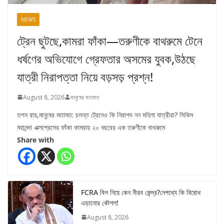
NEWS
ট্রেন ছুটছে,কামরা ফাঁকা—তরুণীকে বাথরুমে টেনে
ধর্ষণের অভিযোগে গ্রেফতার অসমের যুবক,উঠছে
যাত্রী নিরাপত্তা নিয়ে বড়সড় প্রশ্ন!
August 8, 2026
মানুষের মতামত
তপন রায়,মানুষের মতামত: চলন্ত ট্রেনেও কি নিরাপদ নন মহিলা যাত্রীরা? সিকিম
মহানন্দা এক্সপ্রেসের ফাঁকা কামরায় ২০ বছরের এক তরুণীকে বাথরুমে
Share with
FCRA বিল নিয়ে কেন নীরব কেন্দ্র?নেপথ্যে কি বিরোধ
এড়ানোর কৌশল!
August 8, 2026