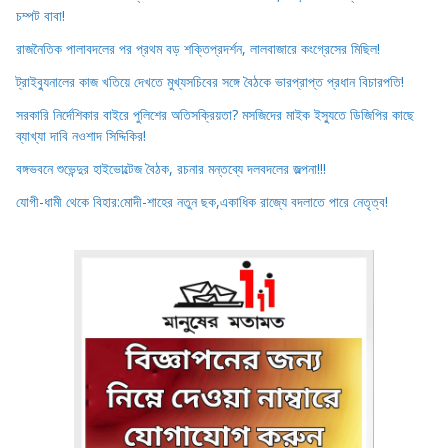
চম্পট বাবা!
রাজনৈতিক পালাবদলের পর প্রথম বড় শক্তিপ্রদর্শন, লালবাজারে কংগ্রেসের মিছিল!
ট্রাইব্যুনালের কাজ খতিয়ে দেখতে মুখ্যসচিবের সঙ্গে বৈঠকে ভারপ্রাপ্ত প্রধান বিচারপতি!
সরকারি নির্দেশিকার বাইরে পুলিশের অতিসক্রিয়তা? মসজিদের মাইক ইস্যুতে ডিজিপির কাছে
ব্যাখ্যা দাবি নওশাদ সিদ্দিকির!
বঙ্গভবনে শুভেন্দুর হাইভোল্টেজ বৈঠক, রচনার মন্তব্যে দলবদলের জল্পনা!!!
যোগী-ধামী থেকে বিহার:মোদী-শাহের নতুন ছক,একাধিক রাজ্যে বদলাতে পারে নেতৃত্ব!