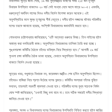
বিধানসভা সূত্রে জানা গেছে, ১৯ মার্চ মুখ্যমন্ত্রীর ভাষণের সময় ২১৫ জন তৃণমূল
বিধায়ক উপস্থিত থাকলেও ২০ মার্চ সেই সংখ্যা নেমে আসে মাত্র ৯০-এ। এমনকি,
গুরুত্বপূর্ণ অর্থবিল পাসের দিনও দলীয় নির্দেশ উপেক্ষা করেন অনেকে। এই
অনুপস্থিতির ফলে ক্ষুব্ধ তৃণমূলের শীর্ষ নেতৃত্ব। দলীয় হুইপ লঙ্ঘনের ঘটনায় পরিষদীয়
দলের তরফে জানানো হয়েছে, সংশ্লিষ্ট বিধায়কদের জবাবদিহি করতে হবে।
শোভনদেব চট্টোপাধ্যায় জানিয়েছেন, ‘‘এটি অত্যন্ত গুরুতর বিষয়। তিন লাইনের হুইপ
অমান্য করা দলবিরোধী কাজ। অনুপস্থিত বিধায়কদের তালিকা তৈরি করা হচ্ছে।
শৃঙ্খলারক্ষা কমিটির বৈঠকে তাঁদের ভবিষ্যৎ নিয়ে সিদ্ধান্ত হবে।’’ আগামী ২৯ মার্চ
শৃংখলা রক্ষা কমিটির বৈঠক ডাকা হয়েছে, যেখানে অনুপস্থিত বিধায়কদের উপস্থিত
থাকতে নির্দেশ দেওয়া হয়েছে।
সূত্রের খবর, শুধুমাত্র বিধায়ক নন, কয়েকজন মন্ত্রীও শেষ দু’দিন অনুপস্থিত ছিলেন।
তাঁদেরও হাজিরা নিয়ে প্রশ্ন উঠেছে দলের অন্দরে। কমিটির সদস্যরা তাঁদের যুক্তি
শুনবেন, তারপরই পরবর্তী ব্যবস্থা নেওয়া হবে। পরিষদীয় দলের মুখ্য সচেতক নির্মল
ঘোষ স্পষ্ট জানিয়েছেন, ‘‘এখনই কিছু বলা যাবে না। তবে সঠিক সময়েই দলীয় সিদ্ধান্ত
জানিয়ে দেওয়া হবে।’’
প্রসঙ্গত, সংসদ ও বিধানসভায় দলের বিধায়কদের উপস্থিতি নিশ্চিত করতে হুইপ জারির