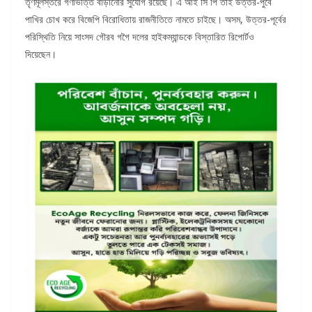
তৃণমূলস্তরে গণভিত্তি বাড়ানোর সুযোগ রয়েছে। এ আই সি পি তাই উত্তর-পুর্বে
পাখির চোখ করে বিজেপি বিরোধিতায় রাজনীতিতে নামতে চাইছে। অসম, উত্তর-পূর্বের
পরিস্থিতি নিয়ে সাংসদ গৌরব গগৈ দলের হাইকম্যান্ডকে বিস্তারিত রিপোর্টও
দিয়েছেন।