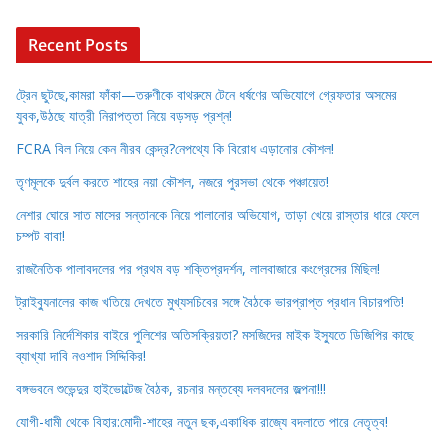
Recent Posts
ট্রেন ছুটছে,কামরা ফাঁকা—তরুণীকে বাথরুমে টেনে ধর্ষণের অভিযোগে গ্রেফতার অসমের
যুবক,উঠছে যাত্রী নিরাপত্তা নিয়ে বড়সড় প্রশ্ন!
FCRA বিল নিয়ে কেন নীরব কেন্দ্র?নেপথ্যে কি বিরোধ এড়ানোর কৌশল!
তৃণমূলকে দুর্বল করতে শাহের নয়া কৌশল, নজরে পুরসভা থেকে পঞ্চায়েত!
নেশার ঘোরে সাত মাসের সন্তানকে নিয়ে পালানোর অভিযোগ, তাড়া খেয়ে রাস্তার ধারে ফেলে
চম্পট বাবা!
রাজনৈতিক পালাবদলের পর প্রথম বড় শক্তিপ্রদর্শন, লালবাজারে কংগ্রেসের মিছিল!
ট্রাইব্যুনালের কাজ খতিয়ে দেখতে মুখ্যসচিবের সঙ্গে বৈঠকে ভারপ্রাপ্ত প্রধান বিচারপতি!
সরকারি নির্দেশিকার বাইরে পুলিশের অতিসক্রিয়তা? মসজিদের মাইক ইস্যুতে ডিজিপির কাছে
ব্যাখ্যা দাবি নওশাদ সিদ্দিকির!
বঙ্গভবনে শুভেন্দুর হাইভোল্টেজ বৈঠক, রচনার মন্তব্যে দলবদলের জল্পনা!!!
যোগী-ধামী থেকে বিহার:মোদী-শাহের নতুন ছক,একাধিক রাজ্যে বদলাতে পারে নেতৃত্ব!