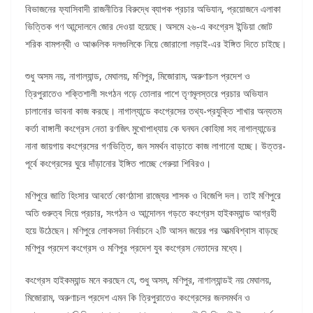
বিভাজনের ফ্যাসিবাদী রাজনীতির বিরুদ্ধে ব্যাপক প্রচার অভিযান, প্রয়োজনে এলাকা
ভিত্তিক গণ আন্দোলনে জোর দেওয়া হয়েছে। অসমে ২৬-এ কংগ্রেস ইন্ডিয়া জোট
শরিক বামপন্থী ও আঞ্চলিক দলগুলিকে নিয়ে জোরালো লড়াই-এর ইঙ্গিত দিতে চাইছে।
শুধু অসম নয়, নাগাল্যান্ড, মেঘালয়, মণিপুর, মিজোরাম, অরুণাচল প্রদেশ ও
ত্রিপুরাতেও শক্তিশালী সংগঠন গড়ে তোলার পাশে তৃণমূলস্তরে প্রচার অভিযান
চালানোর ভাবনা কাজ করছে। নাগাল্যান্ডে কংগ্রেসের তথ্য-প্রযুক্তি শাখার অন্যতম
কর্তা বাঙ্গালী কংগ্রেস নেতা রণজিৎ মুখোপাধ্যায় কে ঘনঘন কোহিমা সহ নাগাল্যান্ডের
নানা জায়গায় কংগ্রেসের গণভিত্তি, জন সমর্থন বাড়াতে কাজ লাগানো হচ্ছে। উত্তর-
পূর্বে কংগ্রেসের ঘুরে দাঁড়ানোর ইঙ্গিত পাচ্ছে গেরুয়া শিবিরও।
মণিপুরে জাতি হিংসার আবর্তে কোণঠাসা রাজ্যের শাসক ও বিজেপি দল। তাই মণিপুরে
অতি গুরুত্ব দিয়ে প্রচার, সংগঠন ও আন্দোলন গড়তে কংগ্রেস হাইকম্যান্ড আগ্রহী
হয়ে উঠেছেন। মণিপুরে লোকসভা নির্বাচনে ২টি আসন জয়ের পর আত্মবিশ্বাস বাড়ছে
মণিপুর প্রদেশ কংগ্রেস ও মণিপুর প্রদেশ যুব কংগ্রেস নেতাদের মধ্যে।
কংগ্রেস হাইকম্যান্ড মনে করছেন যে, শুধু অসম, মণিপুর, নাগাল্যান্ডই নয় মেঘালয়,
মিজোরাম, অরুণাচল প্রদেশ এমন কি ত্রিপুরাতেও কংগ্রেসের জনসমর্থন ও