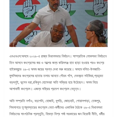
এনএনএস:অসমে ২০২৬-এ রাজ্য বিধানসভার নির্বাচন। সাম্প্রতিক লোকসভা নির্বাচনে
তিন আসনে কংগ্রেসের জয় ও অল্পের জন্য করিমগঞ্জ হাত ছাড়া হওয়ার পরও কংগ্রে
হাইকম্যান্ড ২৬-এ অসম জয়ের স্বপ্ন দেখা শুরু করেছে। অসমে দলিত-উপজাতি-
মুসলিমদের কংগ্রেসের ছাতার তলায় আনতে গৌরব গগৈ, দেবব্রত সইকিয়া,প্রদ্যুত
বড়দলুই, ভূপেন বরা,রকিবুল হোসেনরা অতি সক্রিয় হয়ে উঠেছেন। অসম নিয়ে
আশাবাদী কংগ্রেস। এজন্য সক্রিয় প্রদেশ কংগ্রেস নেতৃত্ব।
অতি সম্প্রতি নগাঁও, বড়পেটা, হোজাই, ধূপড়ি, জোড়হাট, গোয়ালপাড়া, তেজপুর,
শিবসাগরে তৃণমূলস্তরের কংগ্রেস নেতা-কর্মীদের একাধিক বৈঠকে ২৬-এ বিধানসভা
নির্বাচনের সাংগঠনিক প্রস্তুতি, হিমন্ত বিশ্ব শর্মা সরকারের জন বিরোধী নীতি, ধর্মীয়