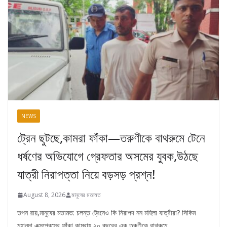
NEWS
ট্রেন ছুটছে,কামরা ফাঁকা—তরুণীকে বাথরুমে টেনে
ধর্ষণের অভিযোগে গ্রেফতার অসমের যুবক,উঠছে
যাত্রী নিরাপত্তা নিয়ে বড়সড় প্রশ্ন!
August 8, 2026
মানুষের মতামত
তপন রায়,মানুষের মতামত: চলন্ত ট্রেনেও কি নিরাপদ নন মহিলা যাত্রীরা? সিকিম
মহানন্দা এক্সপ্রেসের ফাঁকা কামরায় ২০ বছরের এক তরুণীকে বাথরুমে