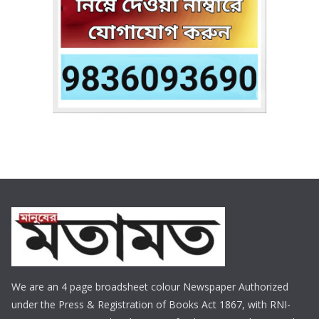
We are an 4 page broadsheet colour Newspaper Authorized
under the Press & Registration of Books Act 1867, with RNI-