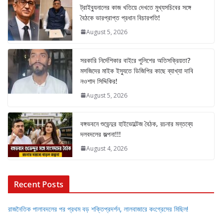
ট্রাইব্যুনালের কাজ খতিয়ে দেখতে মুখ্যসচিবের সঙ্গে
বৈঠকে ভারপ্রাপ্ত প্রধান বিচারপতি!
August 5, 2026
সরকারি নির্দেশিকার বাইরে পুলিশের অতিসক্রিয়তা?
মসজিদের মাইক ইস্যুতে ডিজিপির কাছে ব্যাখ্যা দাবি
নওশাদ সিদ্দিকির!
August 5, 2026
বঙ্গভবনে শুভেন্দুর হাইভোল্টেজ বৈঠক, রচনার মন্তব্যে
দলবদলের জল্পনা!!!
August 4, 2026
Recent Posts
রাজনৈতিক পালাবদলের পর প্রথম বড় শক্তিপ্রদর্শন, লালবাজারে কংগ্রেসের মিছিল!