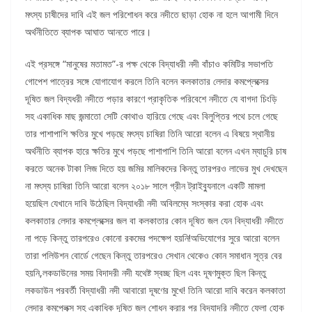
মৎস্য চাষীদের দাবি এই জল পরিশোধন করে নদীতে ছাড়া হোক না হলে আগামী দিনে
অর্থনীতিতে ব্যাপক আঘাত আনতে পারে।
এই প্রসঙ্গে “মানুষের মতামত”-র পক্ষ থেকে বিদ্যাধরী নদী বাঁচাও কমিটির সভাপতি
গোপেশ পাত্রের সঙ্গে যোগাযোগ করলে তিনি বলেন কলকাতার লেদার কমপ্লেক্সের
দূষিত জল বিদ্যধরী নদীতে পড়ার কারণে প্রাকৃতিক পরিবেশে নদীতে যে বাগদা চিংড়ি
সহ একাধিক মাছ জন্মাতো সেটি কোথাও হারিয়ে গেছে এবং বিলুপ্তির পথে চলে গেছে
তার পাশাপাশি ক্ষতির মুখে পড়ছে মৎস্য চাষিরা তিনি আরো বলেন এ বিষয়ে স্থানীয়
অর্থনীতি ব্যাপক হারে ক্ষতির মুখে পড়ছে পাশাপাশি তিনি আরো বলেন এখন ম্যাচুরি চাষ
করতে অনেক টাকা লিজ দিতে হয় জমির মালিকদের কিন্তু তারপরও লাভের মুখ দেখছেন
না মৎস্য চাষিরা তিনি আরো বলেন ২০১৮ সালে গ্রীন ট্রাইব্যুনালে একটি মামলা
হয়েছিল যেখানে দাবি উঠেছিল বিদ্যাধরী নদী অবিলম্বে সংস্কার করা হোক এবং
কলকাতার লেদার কমপ্লেক্সের জল বা কলকাতার কোন দূষিত জল যেন বিদ্যাধরী নদীতে
না পড়ে কিন্তু তারপরেও কোনো রকমের পদক্ষেপ হয়নি!অভিযোগের সুরে আরো বলেন
তারা পলিউশন বোর্ডে গেছেন কিন্তু তারপরেও সেখান থেকেও কোন সমাধান সূত্র বের
হয়নি,লকডাউনের সময় বিদাদরী নদী যথেষ্ট স্বচ্ছ ছিল এবং দূষণমুক্ত ছিল কিন্তু
লকডাউন পরবর্তী বিদ্যাধরী নদী আবারো দূষণের মুখে! তিনি আরো দাবি করেন কলকাতা
লেদার কমপ্লেক্স সহ একাধিক দূষিত জল শোধন করার পর বিদ্যাদরি নদীতে ফেলা হোক