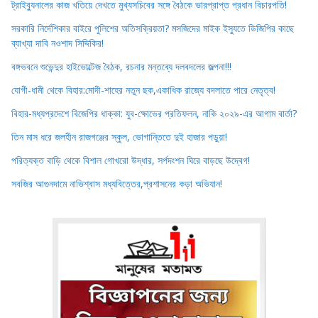
ট্রাইব্যুনালের কাজ খতিয়ে দেখতে মুখ্যসচিবের সঙ্গে বৈঠকে ভারপ্রাপ্ত প্রধান বিচারপতি!
সরকারি নির্দেশিকার বাইরে পুলিশের অতিসক্রিয়তা? মসজিদের মাইক ইস্যুতে ডিজিপির কাছে
ব্যাখ্যা দাবি নওশাদ সিদ্দিকির!
বঙ্গভবনে শুভেন্দুর হাইভোল্টেজ বৈঠক, রচনার মন্তব্যে দলবদলের জল্পনা!!!
যোগী-ধামী থেকে বিহার:মোদী-শাহের নতুন ছক,একাধিক রাজ্যে বদলাতে পারে নেতৃত্ব!
বিহার-মধ্যপ্রদেশে বিজেপির ধাক্কা: যুব-ক্ষোভের প্রতিফলন, নাকি ২০২৯-এর আগাম বার্তা?
তিন মাস ধরে জলহীন রাজগঞ্জের স্কুল, ভোগান্তিতে দুই হাজার পড়ুয়া!
পরিত্যক্ত বাড়ি থেকে বিশাল গোখরো উদ্ধার, সর্পদংশন ঘিরে বাড়ছে উদ্বেগ!
সবজির আগুনদামে নাভিশ্বাস মধ্যবিত্তের,প্রশাসনের কড়া অভিযান!