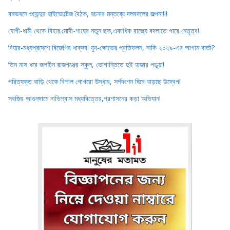
বঙ্গভবনে শুভেন্দুর হাইভোল্টেজ বৈঠক, রচনার মন্তব্যে দলবদলের জল্পনা!!!
যোগী-ধামী থেকে বিহার:মোদী-শাহের নতুন ছক,একাধিক রাজ্যে বদলাতে পারে নেতৃত্ব!
বিহার-মধ্যপ্রদেশে বিজেপির ধাক্কা: যুব-ক্ষোভের প্রতিফলন, নাকি ২০২৯-এর আগাম বার্তা?
তিন মাস ধরে জলহীন রাজগঞ্জের স্কুল, ভোগান্তিতে দুই হাজার পড়ুয়া!
পরিত্যক্ত বাড়ি থেকে বিশাল গোখরো উদ্ধার, সর্পদংশন ঘিরে বাড়ছে উদ্বেগ!
সবজির আগুনদামে নাভিশ্বাস মধ্যবিত্তের,প্রশাসনের কড়া অভিযান!