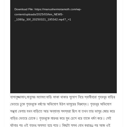
Download File: https://manushermotamoth.com/wp-
content/uploads/2025/03/km_NEWS-
_1080p_30f_20250321_195342.mp4?_=1
হাসানুজ্জামান,মানুষের মতামত:বাড়ি ফাকা থাকার সুযোগ নিয়ে স্বামীহারা গৃহবধূর বাড়ির
ভেতরে ঢুকে গৃহবধূকে ধর্ষণের অভিযোগ উঠল ভাসুরের বিরুদ্ধে। গৃহবধূর অভিযোগ
সন্ধ্যা বেলায় যখন বাড়িতে আর অন্যান্য সদস্যরা ছিল না তখন তার ভাসুর জোর করে
বাড়ির ভেতরে ঢোকে। গৃহবধূকে মারধর করে মুখ চেপে ধরে তাকে ধর্ষণ করে। সেই
ঘটনার পর ওই গৃহবধূ অসুস্ত হয়ে পড়ে। কিছুটা সুস্থ বোধ করারu পর আজ ওই