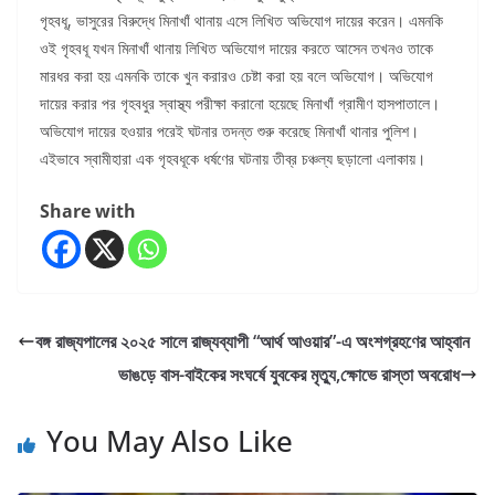
গৃহবধূ, ভাসুরের বিরুদ্ধে মিনাখাঁ থানায় এসে লিখিত অভিযোগ দায়ের করেন। এমনকি
ওই গৃহবধূ যখন মিনাখাঁ থানায় লিখিত অভিযোগ দায়ের করতে আসেন তখনও তাকে
মারধর করা হয় এমনকি তাকে খুন করারও চেষ্টা করা হয় বলে অভিযোগ। অভিযোগ
দায়ের করার পর গৃহবধুর স্বাস্থ্য পরীক্ষা করানো হয়েছে মিনাখাঁ গ্রামীণ হাসপাতালে।
অভিযোগ দায়ের হওয়ার পরেই ঘটনার তদন্ত শুরু করেছে মিনাখাঁ থানার পুলিশ।
এইভাবে স্বামীহারা এক গৃহবধূকে ধর্ষণের ঘটনায় তীব্র চঞ্চল্য ছড়ালো এলাকায়।
Share with
বঙ্গ রাজ্যপালের ২০২৫ সালে রাজ্যব্যাপী “আর্থ আওয়ার”-এ অংশগ্রহণের আহ্বান
ভাঙড়ে বাস-বাইকের সংঘর্ষে যুবকের মৃত্যু,ক্ষোভে রাস্তা অবরোধ
You May Also Like