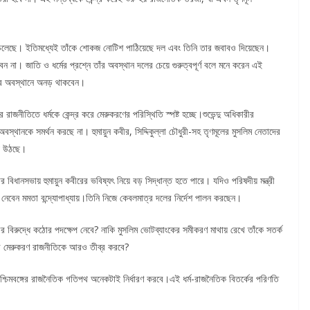
তে চলেছে। ইতিমধ্যেই তাঁকে শোকজ নোটিশ পাঠিয়েছে দল এবং তিনি তার জবাবও দিয়েছেন।
েন না। জাতি ও ধর্মের প্রশ্নে তাঁর অবস্থান দলের চেয়ে গুরুত্বপূর্ণ বলে মনে করেন এই
জের অবস্থানে অনড় থাকবেন।
জনীতিতে ধর্মকে কেন্দ্র করে মেরুকরণের পরিস্থিতি স্পষ্ট হচ্ছে।শুভেন্দু অধিকারীর
স্থানকে সমর্থন করছে না। হুমায়ুন কবীর, সিদ্দিকুল্লা চৌধুরী-সহ তৃণমূলের মুসলিম নেতাদের
়ে উঠছে।
র বিধানসভায় হুমায়ুন কবীরের ভবিষ্যৎ নিয়ে বড় সিদ্ধান্ত হতে পারে। যদিও পরিষদীয় মন্ত্রী
ন্ত নেবেন মমতা বন্দ্যোপাধ্যায়।তিনি নিজে কেবলমাত্র দলের নির্দেশ পালন করছেন।
 বিরুদ্ধে কঠোর পদক্ষেপ নেবে? নাকি মুসলিম ভোটব্যাংকের সমীকরণ মাথায় রেখে তাঁকে সতর্ক
ের মেরুকরণ রাজনীতিকে আরও তীব্র করবে?
 পশ্চিমবঙ্গের রাজনৈতিক গতিপথ অনেকটাই নির্ধারণ করবে।এই ধর্ম-রাজনৈতিক বিতর্কের পরিণতি