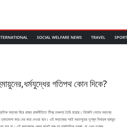
NTERNATIONAL
SOCIAL WELFARE NEWS
TRAVEL
SPOR
হুমায়ুনের,ধর্মযুদ্ধের গতিপথ কোন দিকে?
্রতিক মন্তব্য ঘিরে রাজ্য রাজনীতিতে তীব্র চাঞ্চল্য তৈরি হয়েছে। বিজেপি নেতার বক্তব্য
ে চ্যাংদোলা করে বের করে দেওয়া হবে। এই মন্তব্যের পরই ভরতপুরের তৃণমূল বিধায়ক হুমায়ুন
ওয়া হবে না। এই মন্তব্যকে কেন্দ্র করেই শুরু হয় রাজনৈতিক তরজা, যা এখন তৃণমূল