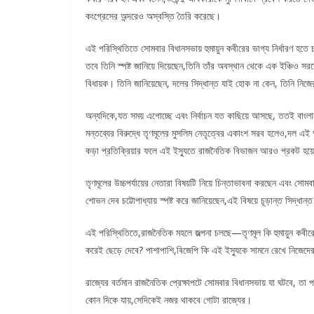
কংগ্রেসের অন্দরেও অস্বস্তি তৈরি করেছে।
এই পরিস্থিতিতে সোমবার বিধানসভায় হুমায়ুন কবীরের ভাগ্য নির্ধারণ হ
তবে তিনি স্পষ্ট জানিয়ে দিয়েছেন,তিনি তাঁর অবস্থান থেকে এক ইঞ্চিও সরব
বিধায়ক। তিনি জানিয়েছেন, দলের সিদ্ধান্ত যাই হোক না কেন, তিনি নি
অন্যদিকে,যত সময় এগোচ্ছে এবং নির্বাচন যত কাছিয়ে আসছে, ততই বাংলার রা
মন্তব্যের বিরুদ্ধে তৃণমূলের মুসলিম নেতৃত্বের একাংশ সরব হলেও,দল এই অব
কড়া প্রতিক্রিয়ার ফলে এই ইস্যুতে রাজনৈতিক বিভাজন আরও প্রকট হয
তৃণমূলের উচ্চপর্যায়ের নেতারা বিষয়টি নিয়ে চিন্তাভাবনা করছেন এবং সোমবা
শোভন দেব চট্টোপাধ্যায় স্পষ্ট করে জানিয়েছেন,এই বিষয়ে চূড়ান্ত সিদ্ধা
এই পরিস্থিতিতে,রাজনৈতিক মহলে জল্পনা চলছে—তৃণমূল কি হুমায়ুন কবীরের
করেই ছেড়ে দেবে? পাশাপাশি,বিজেপি কি এই ইস্যুকে সামনে রেখে নিজেদ
রাজ্যের বর্তমান রাজনৈতিক প্রেক্ষাপটে সোমবার বিধানসভায় যা ঘটবে, তা
কোন দিকে যায়,সেদিকেই নজর থাকবে গোটা রাজ্যের।