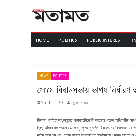
HOME
POLITICS
PUBLIC INTEREST
I
NEWS
POLITICS
সোমে বিধানসভায় ভাগ্য নির্ধারণ 
March 16, 2025
মানুষের মতামত
নিজস্ব প্রতিবেদক,মানুষের মতামত:বিরোধী দলনেতা শুভেন্দু অধিকারীর সাম্প
ছিল, তাঁদের দল ক্ষমতায় এলে তৃণমূলের মুসলিম বিধায়কদের বিধানসভা থেক
কবীর সরব হন এবং বলেন,শুভেন্দু অধিকারীকে মুর্শিদাবাদে প্রবেশ করতে দে