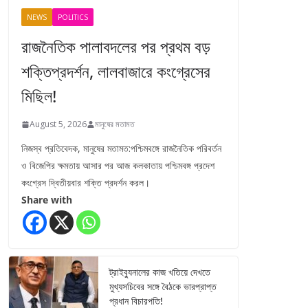
NEWS
POLITICS
রাজনৈতিক পালাবদলের পর প্রথম বড়
শক্তিপ্রদর্শন, লালবাজারে কংগ্রেসের
মিছিল!
August 5, 2026
মানুষের মতামত
নিজস্ব প্রতিবেদক, মানুষের মতামত:পশ্চিমবঙ্গে রাজনৈতিক পরিবর্তন
ও বিজেপির ক্ষমতায় আসার পর আজ কলকাতায় পশ্চিমবঙ্গ প্রদেশ
কংগ্রেস দ্বিতীয়বার শক্তি প্রদর্শন করল।
Share with
ট্রাইব্যুনালের কাজ খতিয়ে দেখতে
মুখ্যসচিবের সঙ্গে বৈঠকে ভারপ্রাপ্ত
প্রধান বিচারপতি!