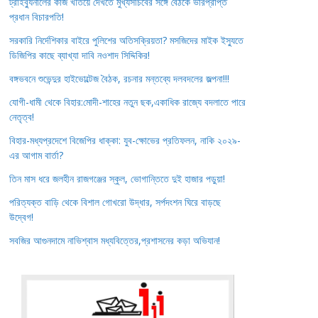
ট্রাইব্যুনালের কাজ খতিয়ে দেখতে মুখ্যসচিবের সঙ্গে বৈঠকে ভারপ্রাপ্ত
প্রধান বিচারপতি!
সরকারি নির্দেশিকার বাইরে পুলিশের অতিসক্রিয়তা? মসজিদের মাইক ইস্যুতে
ডিজিপির কাছে ব্যাখ্যা দাবি নওশাদ সিদ্দিকির!
বঙ্গভবনে শুভেন্দুর হাইভোল্টেজ বৈঠক, রচনার মন্তব্যে দলবদলের জল্পনা!!!
যোগী-ধামী থেকে বিহার:মোদী-শাহের নতুন ছক,একাধিক রাজ্যে বদলাতে পারে
নেতৃত্ব!
বিহার-মধ্যপ্রদেশে বিজেপির ধাক্কা: যুব-ক্ষোভের প্রতিফলন, নাকি ২০২৯-
এর আগাম বার্তা?
তিন মাস ধরে জলহীন রাজগঞ্জের স্কুল, ভোগান্তিতে দুই হাজার পড়ুয়া!
পরিত্যক্ত বাড়ি থেকে বিশাল গোখরো উদ্ধার, সর্পদংশন ঘিরে বাড়ছে
উদ্বেগ!
সবজির আগুনদামে নাভিশ্বাস মধ্যবিত্তের,প্রশাসনের কড়া অভিযান!