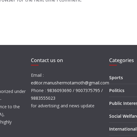
Contact us on
Categories
Email :
Sports
editor.manushermotamoth@gmail.com
Phone :
9836093690 / 9007375795 /
Politics
orized under
9883555023
-
Public Intere
for advertising and news update
nce to the
A),
Social Welfa
highly
International