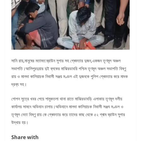
সানি রায়,মানুষের মতামত:ব্রাউন সুগার সহ গ্ৰেফতার দুজন,একজন তৃণমূল অঞ্চল
সভাপতি।আলিপুরদুয়ার দুই ব্লকের মাঝিরডাবরি পশ্চিম তৃণমূল অঞ্চল সভাপতি বিষ্ণু
রায় ও মালদা কালিয়াচক নিবাসী সঞ্জয় মণ্ডল এই দুজনকে পুলিশ গ্ৰেফতার করে মাদক
দ্রব্য সহ।
গোপন সুত্রে খবর পেয়ে শামুকতলা থানা রাতে মাঝিরডাবড়ি এলাকায় তৃণমূল দলীয়
কার্যালয় সামনে অভিযান চালায়।অভিযানে মালদা কালিয়াচক নিবাসী সঞ্জয মণ্ডল ও
তৃণমূল নেতা বিষ্ণু রায় কে গ্ৰেফতার করে তাদের কাছ থেকে ৫২ গ্ৰাম ব্রাউন সুগার
উদ্ধার হয়।
Share with