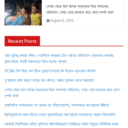
নেশার ঘোরে সাত মাসের সন্তানকে নিয়ে পালানোর
অভিযোগ, তাড়া খেয়ে রাস্তার ধারে ফেলে চম্পট বাবা!
August 8, 2026
Recent Posts
ট্রেন ছুটছে,কামরা ফাঁকা—তরুণীকে বাথরুমে টেনে ধর্ষণের অভিযোগে গ্রেফতার অসমের
যুবক,উঠছে যাত্রী নিরাপত্তা নিয়ে বড়সড় প্রশ্ন!
FCRA বিল নিয়ে কেন নীরব কেন্দ্র?নেপথ্যে কি বিরোধ এড়ানোর কৌশল!
তৃণমূলকে দুর্বল করতে শাহের নয়া কৌশল, নজরে পুরসভা থেকে পঞ্চায়েত!
নেশার ঘোরে সাত মাসের সন্তানকে নিয়ে পালানোর অভিযোগ, তাড়া খেয়ে রাস্তার ধারে ফেলে
চম্পট বাবা!
রাজনৈতিক পালাবদলের পর প্রথম বড় শক্তিপ্রদর্শন, লালবাজারে কংগ্রেসের মিছিল!
ট্রাইব্যুনালের কাজ খতিয়ে দেখতে মুখ্যসচিবের সঙ্গে বৈঠকে ভারপ্রাপ্ত প্রধান বিচারপতি!
সরকারি নির্দেশিকার বাইরে পুলিশের অতিসক্রিয়তা? মসজিদের মাইক ইস্যুতে ডিজিপির কাছে