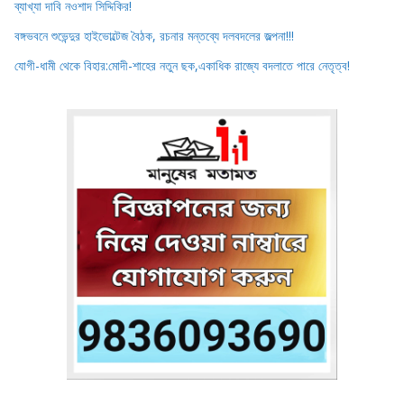
ব্যাখ্যা দাবি নওশাদ সিদ্দিকির!
বঙ্গভবনে শুভেন্দুর হাইভোল্টেজ বৈঠক, রচনার মন্তব্যে দলবদলের জল্পনা!!!
যোগী-ধামী থেকে বিহার:মোদী-শাহের নতুন ছক,একাধিক রাজ্যে বদলাতে পারে নেতৃত্ব!