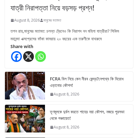
যাত্রী নিরাপত্তা নিয়ে বড়সড় প্রশ্ন!
August 8, 2026
মানুষের মতামত
তপন রায়,মানুষের মতামত: চলন্ত ট্রেনেও কি নিরাপদ নন মহিলা যাত্রীরা? সিকিম
মহানন্দা এক্সপ্রেসের ফাঁকা কামরায় ২০ বছরের এক তরুণীকে বাথরুমে
Share with
FCRA বিল নিয়ে কেন নীরব কেন্দ্র?নেপথ্যে কি বিরোধ
এড়ানোর কৌশল!
August 8, 2026
তৃণমূলকে দুর্বল করতে শাহের নয়া কৌশল, নজরে পুরসভা
থেকে পঞ্চায়েত!
August 8, 2026