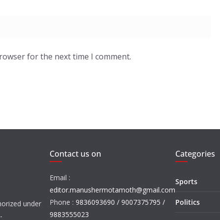
browser for the next time I comment.
Contact us on
Categories
Email :
Sports
editor.manushermotamoth@gmail.com
Phone :
9836093690 / 9007375795 /
Politics
orized under
9883555023
-