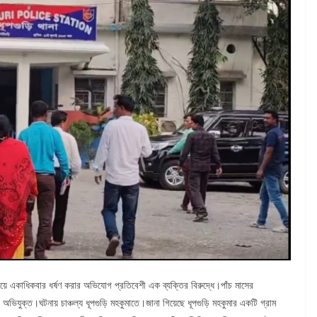
 গিয়ে একাধিকবার ধর্ষণ করার অভিযোগ প্রতিবেশী এক ব্যক্তির বিরুদ্ধে।পাঁচ মাসের
অভিযুক্ত।ঘটনায় চাঞ্চল্য ধূপগুড়ি মহকুমাতে।জানা গিয়েছে ধূপগুড়ি মহকুমার একটি গ্রাম