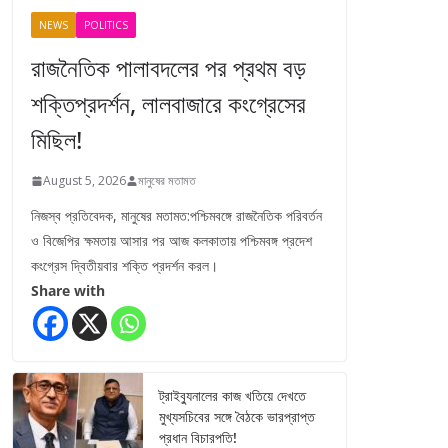
NEWS
POLITICS
রাজনৈতিক পালাবদলের পর প্রথম বড়
শক্তিপ্রদর্শন, লালবাজারে কংগ্রেসের
মিছিল!
August 5, 2026
মানুষের মতামত
নিজস্ব প্রতিবেদক, মানুষের মতামত:পশ্চিমবঙ্গে রাজনৈতিক পরিবর্তন
ও বিজেপির ক্ষমতায় আসার পর আজ কলকাতায় পশ্চিমবঙ্গ প্রদেশ
কংগ্রেস দ্বিতীয়বার শক্তি প্রদর্শন করল।
Share with
ট্রাইব্যুনালের কাজ খতিয়ে দেখতে
মুখ্যসচিবের সঙ্গে বৈঠকে ভারপ্রাপ্ত
প্রধান বিচারপতি!