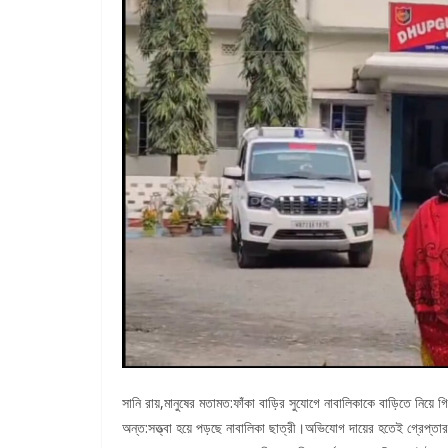
সানি রায়,মানুষের মতামত:ফাঁকা বাড়ির সুযোগে নাবালিকাকে বাড়িতে নিয়ে
অন্ত:সত্ত্বা হয়ে পড়ছে নাবালিকা ছাত্রী।অভিযোগ দায়ের হতেই গ্রেপ্তার 