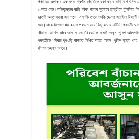
পঞ্চায়েত এলাকার এক নবম শ্রেণীর ছাত্রীকে ধর্ষণ করার অভিযোগ উঠল এক
খেলতে যেত।অভিযুক্তের বাড়ি ফাঁকা থাকার সুযোগে ছাত্রীকে ফুঁসলিয়ে ন
ছাত্রী অন্ত:সত্ত্বা হয়ে পড়ে।এমনকি তাকে হুমকি দেওয়া হয়েছিল বিষয়
দেয়।তাকে জিজ্ঞাসাবাদ করলে প্রথমে ভয়ে কিছু বলতে চাইনি।পরবর্তীতে ত
থানাতে মৌখিক ভাবে জানানো হয়।বিষয়টি জানতেই মহকুমা পুলিশ আধিকা
পরবর্তীতে পরিবার ধূপগুড়ি থানাতে লিখিত দায়ের করেন।পুলিশ সূত্রে খবর অভ
ঘটনার তদন্ত চলছে।