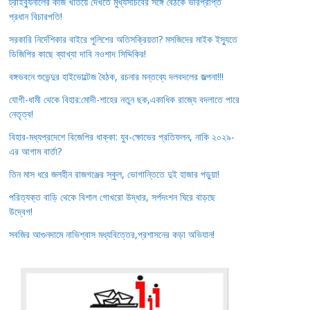
ট্রাইব্যুনালের কাজ খতিয়ে দেখতে মুখ্যসচিবের সঙ্গে বৈঠকে ভারপ্রাপ্ত
প্রধান বিচারপতি!
সরকারি নির্দেশিকার বাইরে পুলিশের অতিসক্রিয়তা? মসজিদের মাইক ইস্যুতে
ডিজিপির কাছে ব্যাখ্যা দাবি নওশাদ সিদ্দিকির!
বঙ্গভবনে শুভেন্দুর হাইভোল্টেজ বৈঠক, রচনার মন্তব্যে দলবদলের জল্পনা!!!
যোগী-ধামী থেকে বিহার:মোদী-শাহের নতুন ছক,একাধিক রাজ্যে বদলাতে পারে
নেতৃত্ব!
বিহার-মধ্যপ্রদেশে বিজেপির ধাক্কা: যুব-ক্ষোভের প্রতিফলন, নাকি ২০২৯-
এর আগাম বার্তা?
তিন মাস ধরে জলহীন রাজগঞ্জের স্কুল, ভোগান্তিতে দুই হাজার পড়ুয়া!
পরিত্যক্ত বাড়ি থেকে বিশাল গোখরো উদ্ধার, সর্পদংশন ঘিরে বাড়ছে
উদ্বেগ!
সবজির আগুনদামে নাভিশ্বাস মধ্যবিত্তের,প্রশাসনের কড়া অভিযান!