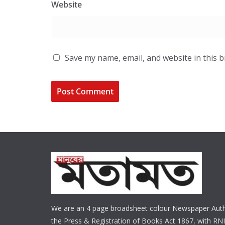
Website
Save my name, email, and website in this 
We are an 4 page broadsheet colour Newspaper Auth
the Press & Registration of Books Act 1867, with RNI