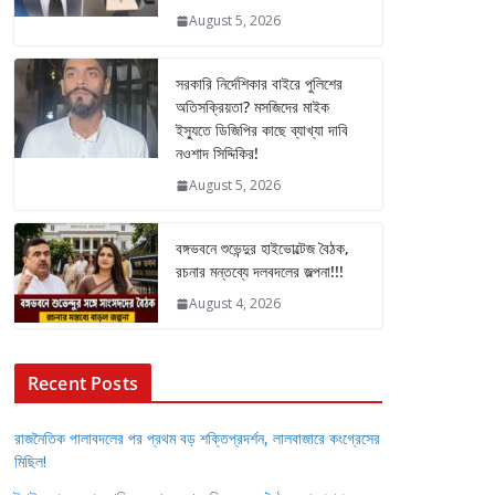
August 5, 2026
সরকারি নির্দেশিকার বাইরে পুলিশের
অতিসক্রিয়তা? মসজিদের মাইক
ইস্যুতে ডিজিপির কাছে ব্যাখ্যা দাবি
নওশাদ সিদ্দিকির!
August 5, 2026
বঙ্গভবনে শুভেন্দুর হাইভোল্টেজ বৈঠক,
রচনার মন্তব্যে দলবদলের জল্পনা!!!
August 4, 2026
Recent Posts
রাজনৈতিক পালাবদলের পর প্রথম বড় শক্তিপ্রদর্শন, লালবাজারে কংগ্রেসের
মিছিল!