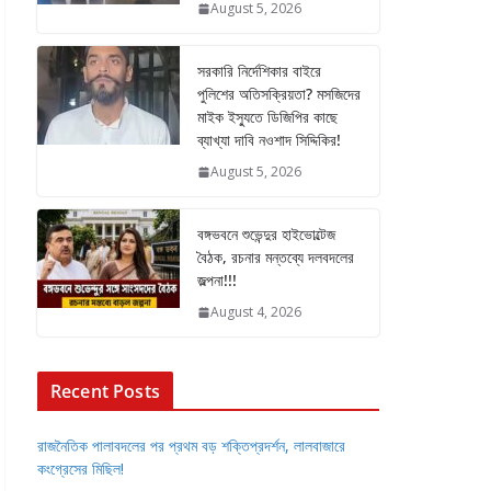
August 5, 2026
সরকারি নির্দেশিকার বাইরে
পুলিশের অতিসক্রিয়তা? মসজিদের
মাইক ইস্যুতে ডিজিপির কাছে
ব্যাখ্যা দাবি নওশাদ সিদ্দিকির!
August 5, 2026
বঙ্গভবনে শুভেন্দুর হাইভোল্টেজ
বৈঠক, রচনার মন্তব্যে দলবদলের
জল্পনা!!!
August 4, 2026
Recent Posts
রাজনৈতিক পালাবদলের পর প্রথম বড় শক্তিপ্রদর্শন, লালবাজারে
কংগ্রেসের মিছিল!