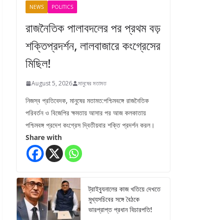
NEWS
POLITICS
রাজনৈতিক পালাবদলের পর প্রথম বড়
শক্তিপ্রদর্শন, লালবাজারে কংগ্রেসের
মিছিল!
August 5, 2026
মানুষের মতামত
নিজস্ব প্রতিবেদক, মানুষের মতামত:পশ্চিমবঙ্গে রাজনৈতিক
পরিবর্তন ও বিজেপির ক্ষমতায় আসার পর আজ কলকাতায়
পশ্চিমবঙ্গ প্রদেশ কংগ্রেস দ্বিতীয়বার শক্তি প্রদর্শন করল।
Share with
ট্রাইব্যুনালের কাজ খতিয়ে দেখতে
মুখ্যসচিবের সঙ্গে বৈঠকে
ভারপ্রাপ্ত প্রধান বিচারপতি!