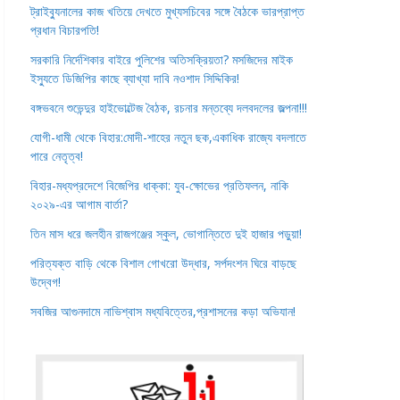
ট্রাইব্যুনালের কাজ খতিয়ে দেখতে মুখ্যসচিবের সঙ্গে বৈঠকে ভারপ্রাপ্ত
প্রধান বিচারপতি!
সরকারি নির্দেশিকার বাইরে পুলিশের অতিসক্রিয়তা? মসজিদের মাইক
ইস্যুতে ডিজিপির কাছে ব্যাখ্যা দাবি নওশাদ সিদ্দিকির!
বঙ্গভবনে শুভেন্দুর হাইভোল্টেজ বৈঠক, রচনার মন্তব্যে দলবদলের জল্পনা!!!
যোগী-ধামী থেকে বিহার:মোদী-শাহের নতুন ছক,একাধিক রাজ্যে বদলাতে
পারে নেতৃত্ব!
বিহার-মধ্যপ্রদেশে বিজেপির ধাক্কা: যুব-ক্ষোভের প্রতিফলন, নাকি
২০২৯-এর আগাম বার্তা?
তিন মাস ধরে জলহীন রাজগঞ্জের স্কুল, ভোগান্তিতে দুই হাজার পড়ুয়া!
পরিত্যক্ত বাড়ি থেকে বিশাল গোখরো উদ্ধার, সর্পদংশন ঘিরে বাড়ছে
উদ্বেগ!
সবজির আগুনদামে নাভিশ্বাস মধ্যবিত্তের,প্রশাসনের কড়া অভিযান!