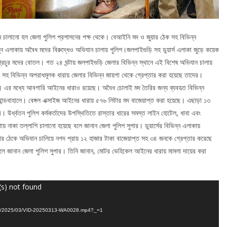
ন চালানো হল জেলা পুলিশ প্রশাসনের পক্ষ থেকে। বেআইনি মদ ও জুয়ার ঠেক‌ সহ বিভিন্ন
এলাকায় অবৈধ মদের বিরুদ্ধেও অভিযান চালায় পুলিশ।জলপাইগুড়ি সহ ডুয়ার্স এলাকা জুড়ে কয়েক
প্রচুর মদের বোতল। গত ২৪ ঘন্টায় জলপাইগুড়ি জেলার বিভিন্ন স্থানে এই বিশেষ অভিযান চালায়
সহ বিভিন্ন অপরা‌ধমূলক ধারায় জেলার বিভিন্ন জায়গা থেকে গ্রেপ্তার করা হয়েছে তাদের।
া হয়েছে। এর মধ্যে আবগারি আইনের ধারাও রয়েছে। অবৈধ চোলাই মদ তৈরির জন্য ব্যবহৃত বিভিন্ন
ান্ডবাহালে। বেঙ্গল এক্সাইজ আইনের ধারায় ৫৭৬ লিটার মদ বাজেয়াপ্ত করা হয়েছে। এছাড়া ১৩
 উর্ধ্বতন পুলিশ কর্মকর্তাদের উপস্থিতিতে রাস্তার ধারের সমস্ত লাইন হোটেল, ধাবা এবং
য় নাকা তল্লাশি চালানো হয়েছে বলে জানান জেলা পুলিশ সুপার। ডুয়ার্সের বিভিন্ন এলাকায়
়ার ঠেকে অভিযান চালিয়ে নগদ প্রায় ১২ হাজার টাকা বাজেয়াপ্ত সহ ৩৪ জনকে গ্রেপ্তার করেছে
 বলে জানান জেলা পুলিশ সুপার। তিনি জানান, মোটর ভেহিকেল আইনের ধারায় মামলা দায়ের করা
(s) not found
ads/2025/03/VID-20250313-WA0028.mp4?_=1