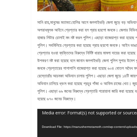
সানি রায়,মানুষের মতামত:হোলির আগে জলপাইগুড়ি জেলা জুড়ে বড় অভিযা
অপরাধমূলক আইনে গ্রেপ্তার করা হল প্রায় ছয়শো জনকে। জেলার বিভিন্ন 
হাজার লিটার চোলাই মদ নষ্ট করল পুলিশ। এছাড়া বাজেয়াপ্ত করা হয়েছে 
পুলিশ। সবমিলিয়ে গ্রেপ্তার করা হয়েছে প্রায় ছয়শো জনকে। আইন ভাঙা 
গ্রেপ্তার হওয়া‌ ব্যক্তিদের বিরুদ্ধে নির্দিষ্ট ধারায় মামলা দায়ের কর
উপকরণ নষ্ট করা হয়েছে বলে জানান জলপাইগুড়ি জেলা পুলিশ সুপার উমেশ খ
জনকে গ্রেপ্তারের পাশাপাশি বাজেয়াপ্ত করা হয়েছে ৬০৪ বোতল অবৈধ মদ।
রেস্তোরাঁয় আচমকা অভিযান চালায় পুলিশ। এছাড়া জেলা জুড়ে ১৪টি জায়গা
অভিযান চালিয়ে ধ্বংস করা‌ হয়েছে প্রচুর গাঁজা ও আফিম চাষের খেত। জুয
পুলিশ। এছাড়া ৬৯ জনের বিরুদ্ধে গ্রেপ্তারি পরোয়ানা জারি করা হয়েছে
হয়েছে ৬৭০ জনের বিরুদ্ধে।
Video
Media error: Format(s) not supported or source
Player
Download File: https://manushermotamoth.com/wp-content/uplo