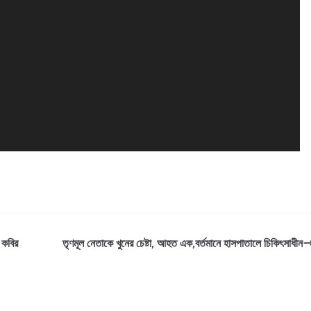
ন কবির
তৃণমূল নেতাকে খুনের চেষ্টা, আহত এক,বর্তমানে হাসপাতালে চিকিৎসাধীন