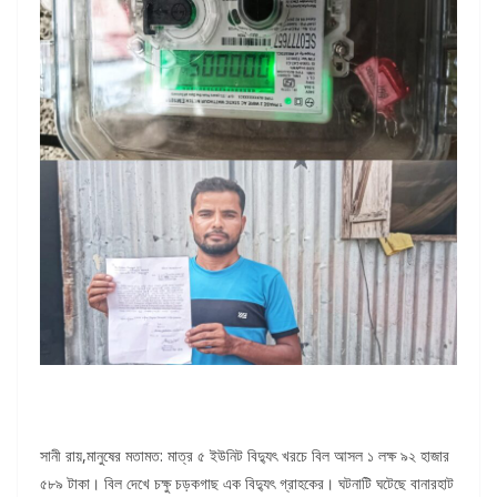
সানী রায়,মানুষের মতামত: মাত্র ৫ ইউনিট বিদ্যুৎ খরচে বিল আসল ১ লক্ষ ৯২ হাজার
৫৮৯ টাকা। বিল দেখে চক্ষু চড়কগাছ এক বিদ্যুৎ গ্রাহকের। ঘটনাটি ঘটেছে বানারহাট