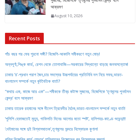
সুজনের, বিজেপিকে ‘তৃণমূলের পুনর্বাসন কেন্দ্র’ বলে
আক্রমণ
August 10, 2026
Recent Posts
পাঁচ বছর পর ফের পুরনো সঙ্গী? বিজেপি-আকালি সমীকরণে নতুন মোড়!
অন্নপূর্ণা,পিঙ্ক কার্ড, রেশন থেকে তোলাবাজি—সরকারের সিদ্ধান্তে বাড়ছে জনঅসন্তোষ!
ঢাকায় ‘র’-প্রধান পরাগ জৈন,চার সদস্যের উচ্চপর্যায়ের প্রতিনিধি দল নিয়ে সফর,ভারত-
বাংলাদেশ সম্পর্কে নতুন কূটনৈতিক বার্তা?
“কথায় এক, কাজে আর এক”—শমীককে তীব্র কটাক্ষ সুজনের, বিজেপিকে ‘তৃণমূলের পুনর্বাসন
কেন্দ্র’ বলে আক্রমণ
ঢাকায় তারেক রহমানের সঙ্গে দীনেশ ত্রিবেদীর বৈঠক,ভারত-বাংলাদেশ সম্পর্কে নতুন বার্তা!
‘পুলিশি হেফাজতেই মৃত্যু, গাফিলতি দিনের আলোর মতো স্পষ্ট’, হালিশহর-কাণ্ডে শুভেন্দু!!!
‘বেইমানের সঙ্গে দুই বিশ্বাসঘাতক’,তৃণমূলের অন্দরে বিস্ফোরক কুণাল!
পুলিশ বিজেপির কার্ড হোল্ডার’,হালিশহরের বিক্ষোভের পর বিস্ফোরক মমতা!