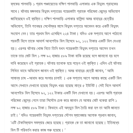
ব্লকের শালবাড়ি ১ গ্রাম পঞ্চায়েতের দক্ষিণ শালবাড়ি এলাকার এক বিদ্যুৎ গ্রাহকের
সাথে। ঘটনায় মঙ্গলবার বিদ্যুৎ দপ্তরের গয়েরকাটা গ্রাহক পরিষেবা কেন্দ্রে অভিযোগ
জানিয়েছেন ওই ব্যক্তি। দক্ষিণ শালবাড়ি এলাকার বাসিন্দা অমর বাহাদুর ছেত্রীর
অভিযোগ, তিনি গতবছর সেপ্টেম্বর মাসে বিদ্যুৎ দপ্তরে আবেদন করে একটি বিদ্যুৎ
সংযোগ নেন। তার প্রথম বিল এসেছিল ২২৪ টাকা। যদিও এক সপ্তাহ আগে পাঠানো
পরবর্তী বিলে তাকে আদার্স আনপেইড বিল হিসেবে ৯২, ১২২ টাকার একটি বিল দেওয়া
হয়। এরপর ঘটনার খোজ নিতে তিনি যখন গয়েরকাটা বিদ্যুৎ দপ্তরে আসেন তখন
তাকে তার মোট বিল ১ লক্ষ ৯২ হাজার ৫৮৯ টাকা বাকি রয়েছে বলে জানানো হয় বলে
দাবি করেছেন ওই গ্রাহক। ঘটনায় হতবাক হয়ে পড়েন ওই ব্যক্তি। এদিন এই ঘটনায়
লিখিত ভাবে অভিযোগ জানান ওই ব্যক্তি। অমর বাহাদুর ছেত্রী জানান, ‘ আমি
সামান্য চাষ –আবাদ করে সংসার চালাই । এক সপ্তাহ আগে আমার কাছে একটি বিল
আসে সেখানে দেখানো হয়েছে বিদ্যুৎ খরচ হয়েছে মাত্র ৫ ইউনিট। সেই বিলে আদার্স
আনপেইড বিল হিসেবে ৯২, ১২২ টাকার একটি বিল দেখানো হয়। এরপর আমি গ্রাহক
পরিষেবা কেন্দ্রে গেলে তারা সিস্টেম চেক করে জানান যে আমার মোট বকেয়া রাশি ১
লক্ষ ৯২ হাজার ৫৮৯ টাকা। কিভাবে এই অদ্ভুত বিল তৈরি করা হল তা আমি জানতে
চাই। ’ যদিও গয়েরকাটা বিদ্যুৎ দপ্তরের স্টেশন ম্যানেজার অলোক প্রধান জানান,
‘এটি টেকনিক্যাল সমস্যার জেরে হয়েছে। গ্রাহক কে তা জানানো হয়েছে। ইতিমধ্যে
বিল টি পরিবর্তন করার কাজ শুরু হয়েছে। ’