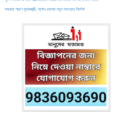
অভয়ার স্মরণে মুখ্যমন্ত্রী, শ্মশান-রহস্যে নতুন তদন্তের নির্দেশ!