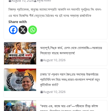
August 10, 2026
মানুষের মতামত
নিজস্ব প্রতিবেদক, মানুষের মতামত:সম্প্রতি আকালি দল সভাপতি সুখবিন্দর সিং বাদল-
এর সাথে বিজেপির শীর্ষ নেতৃত্বের বৈঠকের পর দুই দলের সম্ভাব্য রাজনৈতিক
Share with
অন্নপূর্ণা,পিঙ্ক কার্ড, রেশন থেকে তোলাবাজি—সরকারের
সিদ্ধান্তে বাড়ছে জনঅসন্তোষ!
August 10, 2026
ঢাকায় ‘র’-প্রধান পরাগ জৈন,চার সদস্যের উচ্চপর্যায়ের
প্রতিনিধি দল নিয়ে সফর,ভারত-বাংলাদেশ সম্পর্কে নতুন
কূটনৈতিক বার্তা?
August 10, 2026
“কথায় এক, কাজে আর এক”—শমীককে তীব্র কটাক্ষ