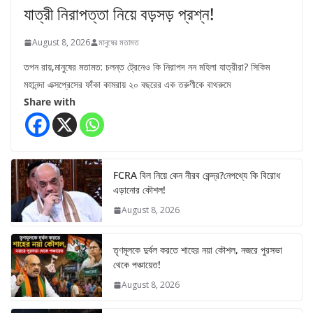
যাত্রী নিরাপত্তা নিয়ে বড়সড় প্রশ্ন!
August 8, 2026
মানুষের মতামত
তপন রায়,মানুষের মতামত: চলন্ত ট্রেনেও কি নিরাপদ নন মহিলা যাত্রীরা? সিকিম
মহানন্দা এক্সপ্রেসের ফাঁকা কামরায় ২০ বছরের এক তরুণীকে বাথরুমে
Share with
FCRA বিল নিয়ে কেন নীরব কেন্দ্র?নেপথ্যে কি বিরোধ
এড়ানোর কৌশল!
August 8, 2026
তৃণমূলকে দুর্বল করতে শাহের নয়া কৌশল, নজরে পুরসভা
থেকে পঞ্চায়েত!
August 8, 2026