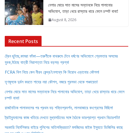
নেশার ঘোরে সাত মাসের সন্তানকে নিয়ে পালানোর
অভিযোগ, তাড়া খেয়ে রাস্তার ধারে ফেলে চম্পট বাবা!
August 8, 2026
Recent Posts
ট্রেন ছুটছে,কামরা ফাঁকা—তরুণীকে বাথরুমে টেনে ধর্ষণের অভিযোগে গ্রেফতার অসমের
যুবক,উঠছে যাত্রী নিরাপত্তা নিয়ে বড়সড় প্রশ্ন!
FCRA বিল নিয়ে কেন নীরব কেন্দ্র?নেপথ্যে কি বিরোধ এড়ানোর কৌশল!
তৃণমূলকে দুর্বল করতে শাহের নয়া কৌশল, নজরে পুরসভা থেকে পঞ্চায়েত!
নেশার ঘোরে সাত মাসের সন্তানকে নিয়ে পালানোর অভিযোগ, তাড়া খেয়ে রাস্তার ধারে ফেলে
চম্পট বাবা!
রাজনৈতিক পালাবদলের পর প্রথম বড় শক্তিপ্রদর্শন, লালবাজারে কংগ্রেসের মিছিল!
ট্রাইব্যুনালের কাজ খতিয়ে দেখতে মুখ্যসচিবের সঙ্গে বৈঠকে ভারপ্রাপ্ত প্রধান বিচারপতি!
সরকারি নির্দেশিকার বাইরে পুলিশের অতিসক্রিয়তা? মসজিদের মাইক ইস্যুতে ডিজিপির কাছে