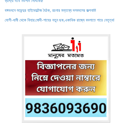
ব্যাখ্যা দাবি নওশাদ সিদ্দিকির!
বঙ্গভবনে শুভেন্দুর হাইভোল্টেজ বৈঠক, রচনার মন্তব্যে দলবদলের জল্পনা!!!
যোগী-ধামী থেকে বিহার:মোদী-শাহের নতুন ছক,একাধিক রাজ্যে বদলাতে পারে নেতৃত্ব!