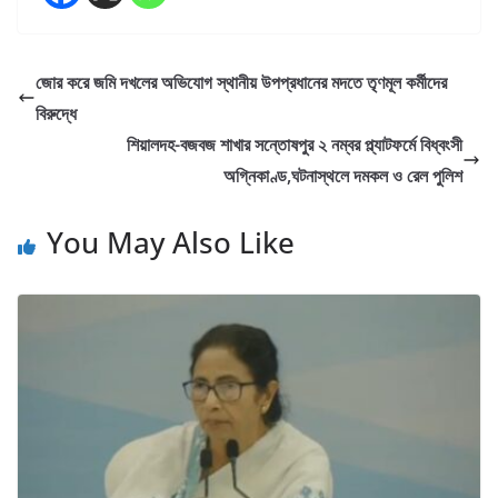
জোর করে জমি দখলের অভিযোগ স্থানীয় উপপ্রধানের মদতে তৃণমূল কর্মীদের
বিরুদ্ধে
শিয়ালদহ-বজবজ শাখার সন্তোষপুর ২ নম্বর প্ল্যাটফর্মে বিধ্বংসী
অগ্নিকাণ্ড,ঘটনাস্থলে দমকল ও রেল পুলিশ
You May Also Like