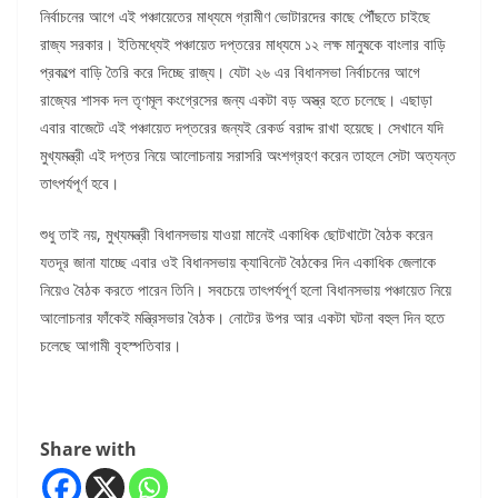
নির্বাচনের আগে এই পঞ্চায়েতের মাধ্যমে গ্রামীণ ভোটারদের কাছে পৌঁছতে চাইছে
রাজ্য সরকার। ইতিমধ্যেই পঞ্চায়েত দপ্তরের মাধ্যমে ১২ লক্ষ মানুষকে বাংলার বাড়ি
প্রকল্পে বাড়ি তৈরি করে দিচ্ছে রাজ্য। যেটা ২৬ এর বিধানসভা নির্বাচনের আগে
রাজ্যের শাসক দল তৃণমূল কংগ্রেসের জন্য একটা বড় অস্ত্র হতে চলেছে। এছাড়া
এবার বাজেটে এই পঞ্চায়েত দপ্তরের জন্যই রেকর্ড বরাদ্দ রাখা হয়েছে। সেখানে যদি
মুখ্যমন্ত্রী এই দপ্তর নিয়ে আলোচনায় সরাসরি অংশগ্রহণ করেন তাহলে সেটা অত্যন্ত
তাৎপর্যপূর্ণ হবে।
শুধু তাই নয়, মুখ্যমন্ত্রী বিধানসভায় যাওয়া মানেই একাধিক ছোটখাটো বৈঠক করেন
যতদূর জানা যাচ্ছে এবার ওই বিধানসভায় ক্যাবিনেট বৈঠকের দিন একাধিক জেলাকে
নিয়েও বৈঠক করতে পারেন তিনি। সবচেয়ে তাৎপর্যপূর্ণ হলো বিধানসভায় পঞ্চায়েত নিয়ে
আলোচনার ফাঁকেই মন্ত্রিসভার বৈঠক। নোটের উপর আর একটা ঘটনা বহুল দিন হতে
চলেছে আগামী বৃহস্পতিবার।
Share with