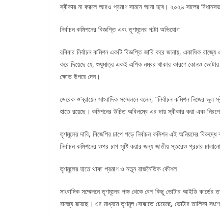
স্বীকার না করলে আরও প্রমাণ সামনে আনা হবে। ২০২৬ সালের বিধানসভা নির
নির্বাচন কমিশনের বিজ্ঞপ্তি এবং তৃণমূলের পাল্টা অভিযোগ
রবিবার নির্বাচন কমিশন একটি বিজ্ঞপ্তি জারি করে জানায়, একাধিক রাজ্
করে দিয়েছে যে, শুধুমাত্র একই এপিক নম্বর থাকার কারণে কোনও ভোটার কা
ক্ষোভ উগরে দেন।
ডেরেক ও’ব্রায়েন সাংবাদিক সম্মেলনে বলেন, “নির্বাচন কমিশন নিজের ভু
হাতে রয়েছে। কমিশনের উচিত অবিলম্বে এর দায় স্বীকার করা এবং নিরপে
তৃণমূলের দাবি, বিজেপির চাপে পড়ে নির্বাচন কমিশন এই অনিয়মের বিরুদ্ধে
নির্বাচন কমিশনের ওপর চাপ সৃষ্টি করার জন্য জাতীয় স্তরেও প্রচার চালান
তৃণমূলের হাতে থাকা প্রমাণ ও নতুন রাজনৈতিক কৌশল
সাংবাদিক সম্মেলনে তৃণমূলের পক্ষ থেকে বেশ কিছু ভোটার আইডি কার্ডের
রাজ্যে রয়েছে। এর মাধ্যমে তৃণমূল বোঝাতে চেয়েছে, ভোটার তালিকা সংশ