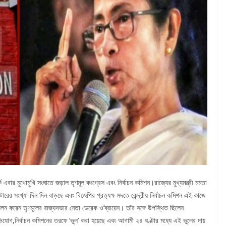
 এবার মুখোমুখি সংঘাতে জড়াল তৃণমূল কংগ্রেস এবং নির্বাচন কমিশন।রাজ্যের মুখ্যমন্ত্রী মমতা
রের সংখ্যা দিন দিন বাড়ছে এবং বিজেপির প্রত্যক্ষ মদতে কেন্দ্রীয় নির্বাচন কমিশন এই কাজে
লন করেন তৃণমূলের রাজ্যসভার নেতা ডেরেক ও’ব্রায়েন। তাঁর সঙ্গে উপস্থিত ছিলেন
োগ,নির্বাচন কমিশনের তরফে ‘ভুল’ করা হয়েছে এবং আগামী ২৪ ঘণ্টার মধ্যে এই ভুলের দায়