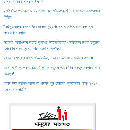
রাস্তার ধারে ফেলে চম্পট বাবা!
রাজনৈতিক পালাবদলের পর প্রথম বড় শক্তিপ্রদর্শন, লালবাজারে কংগ্রেসের
মিছিল!
ট্রাইব্যুনালের কাজ খতিয়ে দেখতে মুখ্যসচিবের সঙ্গে বৈঠকে ভারপ্রাপ্ত
প্রধান বিচারপতি!
সরকারি নির্দেশিকার বাইরে পুলিশের অতিসক্রিয়তা? মসজিদের মাইক ইস্যুতে
ডিজিপির কাছে ব্যাখ্যা দাবি নওশাদ সিদ্দিকির!
বঙ্গভবনে শুভেন্দুর হাইভোল্টেজ বৈঠক, রচনার মন্তব্যে দলবদলের জল্পনা!!!
যোগী-ধামী থেকে বিহার:মোদী-শাহের নতুন ছক,একাধিক রাজ্যে বদলাতে পারে
নেতৃত্ব!
বিহার-মধ্যপ্রদেশে বিজেপির ধাক্কা: যুব-ক্ষোভের প্রতিফলন, নাকি ২০২৯-
এর আগাম বার্তা?