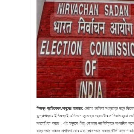
নিজস্ব প্রতিবেদক,মানুষের মতামত:
ভোটার তালিকা সংক্রান্ত নতুন বিতর্কে
বন্দ্যোপাধ্যায় ইতিমধ্যেই অভিযোগ তুলেছেন যে,ভোটার তালিকায় ভুয়ো ভোটা
সহযোগিতা করছে। এই ইস্যুকে ঘিরে সোমবার নয়াদিল্লিতে সাংবাদিক সম্মে
রাজ্যসভার সাংসদ সাগরিকা ঘোষ এবং লোকসভার সাংসদ কীর্তি আজাদ! অভিয