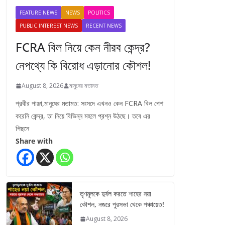
FEATURE NEWS
NEWS
POLITICS
PUBLIC INTEREST NEWS
RECENT NEWS
FCRA বিল নিয়ে কেন নীরব কেন্দ্র?
নেপথ্যে কি বিরোধ এড়ানোর কৌশল!
August 8, 2026
মানুষের মতামত
প্রবীর পাঞ্জা,মানুষের মতামত: সংসদে এখনও কেন FCRA বিল পেশ
করেনি কেন্দ্র, তা নিয়ে বিভিন্ন মহলে প্রশ্ন উঠছে। তবে এর
পিছনে
Share with
তৃণমূলকে দুর্বল করতে শাহের নয়া
কৌশল, নজরে পুরসভা থেকে পঞ্চায়েত!
August 8, 2026