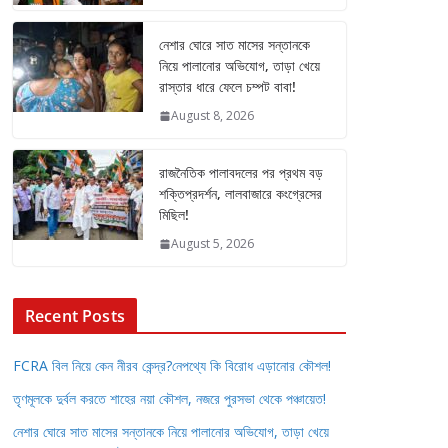
নেশার ঘোরে সাত মাসের সন্তানকে
নিয়ে পালানোর অভিযোগ, তাড়া খেয়ে
রাস্তার ধারে ফেলে চম্পট বাবা!
August 8, 2026
রাজনৈতিক পালাবদলের পর প্রথম বড়
শক্তিপ্রদর্শন, লালবাজারে কংগ্রেসের
মিছিল!
August 5, 2026
Recent Posts
FCRA বিল নিয়ে কেন নীরব কেন্দ্র?নেপথ্যে কি বিরোধ এড়ানোর কৌশল!
তৃণমূলকে দুর্বল করতে শাহের নয়া কৌশল, নজরে পুরসভা থেকে পঞ্চায়েত!
নেশার ঘোরে সাত মাসের সন্তানকে নিয়ে পালানোর অভিযোগ, তাড়া খেয়ে