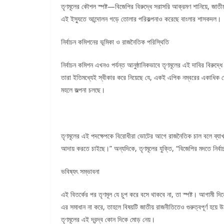
তৃণমূলের কৌশল স্পষ্ট—বিজেপির বিরুদ্ধে সরাসরি আক্রমণ শানিয়ে, জাতী
এই ইস্যুতে আন্দোলন গড়ে তোলার পরিকল্পনাও করেছে বাংলার শাসকদল।
নির্বাচন কমিশনের ভূমিকা ও রাজনৈতিক পরিস্থিতি
নির্বাচন কমিশন এখনও পর্যন্ত আনুষ্ঠানিকভাবে তৃণমূলের এই দাবির বিরুদ্
তারা ইতিমধ্যেই স্বীকার করে নিয়েছে যে, একই এপিক নম্বরের একাধিক ভ
মহলে জল্পনা চলছে।
তৃণমূলের এই পদক্ষেপকে বিরোধীরা ভোটের আগে রাজনৈতিক চাল বলে ব্যাখ্য
আদায় করতে চাইছে।” অন্যদিকে, তৃণমূলের যুক্তি, “বিজেপির মদতে নির
ভবিষ্যৎ সম্ভাবনা
এই বিতর্কের পর তৃণমূল যে চুপ করে বসে থাকবে না, তা স্পষ্ট। আগামী দি
এর সমাধান না করে, তাহলে বিষয়টি জাতীয় রাজনীতিতেও গুরুত্বপূর্ণ হ
তৃণমূলের এই দ্বন্দ্ব কোন দিকে মোড় নেয়।