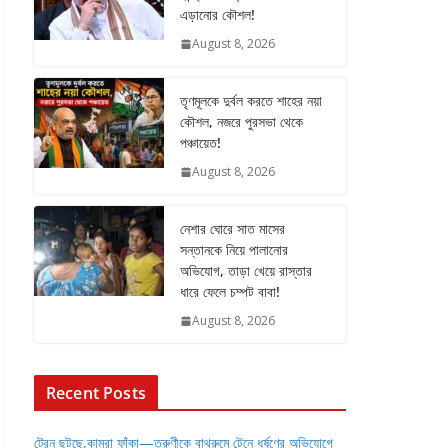
এড়ানোর কৌশল!
August 8, 2026
তৃণমূলকে দুর্বল করতে শাহের নয়া
কৌশল, নজরে পুরসভা থেকে
পঞ্চায়েত!
August 8, 2026
নেশার ঘোরে সাত মাসের
সন্তানকে নিয়ে পালানোর
অভিযোগ, তাড়া খেয়ে রাস্তার
ধারে ফেলে চম্পট বাবা!
August 8, 2026
Recent Posts
ট্রেন ছুটছে,কামরা ফাঁকা—তরুণীকে বাথরুমে টেনে ধর্ষণের অভিযোগে