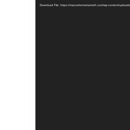
Download File: https://manushermotamoth.com/wp-content/up