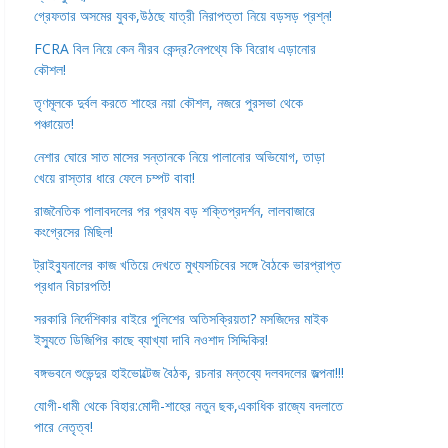
গ্রেফতার অসমের যুবক,উঠছে যাত্রী নিরাপত্তা নিয়ে বড়সড় প্রশ্ন!
FCRA বিল নিয়ে কেন নীরব কেন্দ্র?নেপথ্যে কি বিরোধ এড়ানোর
কৌশল!
তৃণমূলকে দুর্বল করতে শাহের নয়া কৌশল, নজরে পুরসভা থেকে
পঞ্চায়েত!
নেশার ঘোরে সাত মাসের সন্তানকে নিয়ে পালানোর অভিযোগ, তাড়া
খেয়ে রাস্তার ধারে ফেলে চম্পট বাবা!
রাজনৈতিক পালাবদলের পর প্রথম বড় শক্তিপ্রদর্শন, লালবাজারে
কংগ্রেসের মিছিল!
ট্রাইব্যুনালের কাজ খতিয়ে দেখতে মুখ্যসচিবের সঙ্গে বৈঠকে ভারপ্রাপ্ত
প্রধান বিচারপতি!
সরকারি নির্দেশিকার বাইরে পুলিশের অতিসক্রিয়তা? মসজিদের মাইক
ইস্যুতে ডিজিপির কাছে ব্যাখ্যা দাবি নওশাদ সিদ্দিকির!
বঙ্গভবনে শুভেন্দুর হাইভোল্টেজ বৈঠক, রচনার মন্তব্যে দলবদলের জল্পনা!!!
যোগী-ধামী থেকে বিহার:মোদী-শাহের নতুন ছক,একাধিক রাজ্যে বদলাতে
পারে নেতৃত্ব!