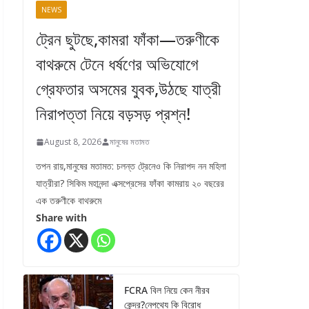
NEWS
ট্রেন ছুটছে,কামরা ফাঁকা—তরুণীকে
বাথরুমে টেনে ধর্ষণের অভিযোগে
গ্রেফতার অসমের যুবক,উঠছে যাত্রী
নিরাপত্তা নিয়ে বড়সড় প্রশ্ন!
August 8, 2026
মানুষের মতামত
তপন রায়,মানুষের মতামত: চলন্ত ট্রেনেও কি নিরাপদ নন মহিলা
যাত্রীরা? সিকিম মহানন্দা এক্সপ্রেসের ফাঁকা কামরায় ২০ বছরের
এক তরুণীকে বাথরুমে
Share with
FCRA বিল নিয়ে কেন নীরব
কেন্দ্র?নেপথ্যে কি বিরোধ