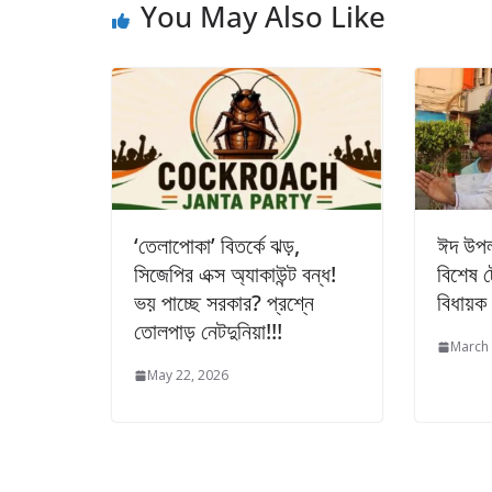
You May Also Like
‘তেলাপোকা’ বিতর্কে ঝড়,
ঈদ উপলক
সিজেপির এক্স অ্যাকাউন্ট বন্ধ!
বিশেষ ট
ভয় পাচ্ছে সরকার? প্রশ্নে
বিধায়ক
তোলপাড় নেটদুনিয়া!!!
March 
May 22, 2026