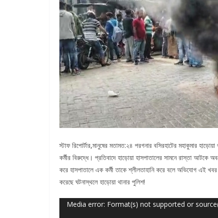
স্টাফ রিপোর্টার,মানুষের মতামত:২৪ পরগনার বসিরহাটের মহাকুমার হাড়োয
কর্মীর বিরুদ্ধে। প্রতিবাদে হাড়োয়া হাসপাতালের সামনে রাস্তা আটকে 
করে হাসপাতালে এক কর্মী তাকে শ্লীলতাহানি করে বলে অভিযোগ এই খবর জা
করেছে ঘটনাস্থলে হাড়োয়া থানার পুলিশ!
Video
Media error: Format(s) not supported or source
Player