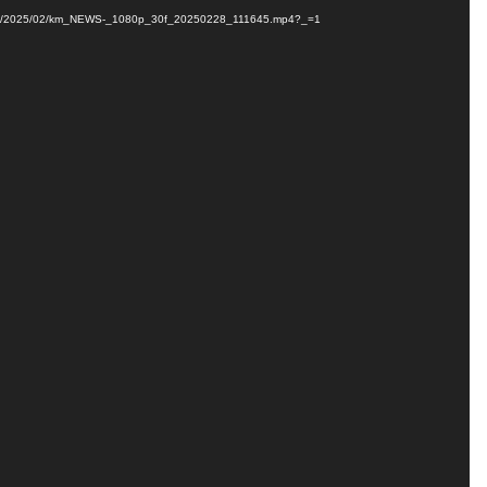
loads/2025/02/km_NEWS-_1080p_30f_20250228_111645.mp4?_=1