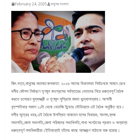
February 24, 2025
মানুষের মতামত
জিৎ দত্ত,মানুষের মতামত:কলকাতা: ২০২৬ সালের বিধানসভা নির্বাচনকে সামনে রেখে
দলীয় কৌশল নির্ধারণে তৃণমূল কংগ্রেসের সর্বস্তরের নেতাদের নিয়ে গুরুত্বপূর্ণ বৈঠক
করতে চলেছেন মুখ্যমন্ত্রী ও তৃণমূল সুপ্রিমো মমতা বন্দ্যোপাধ্যায়। আগামী
বৃহস্পতিবার সকাল ১১টা থেকে নেতাজি ইন্ডোর স্টেডিয়ামে এই বৈঠক অনুষ্ঠিত হবে।
দলীয় সূত্রের খবর,এই বৈঠকে উপস্থিত থাকবেন দলের বিধায়ক, সাংসদ,ব্লক
সভাপতি,জেলা সভাপতি,জেলা পরিষদের সভাধিপতি,শাখা সংগঠনের প্রধান ও অন্যান্য
গুরুত্বপূর্ণ পদাধিকারীরা।ইতিমধ্যেই তাঁদের কাছে আমন্ত্রণ পাঠানো শুরু হয়েছে।