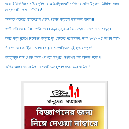
সরকারি নির্দেশিকার বাইরে পুলিশের অতিসক্রিয়তা? মসজিদের মাইক ইস্যুতে ডিজিপির কাছে
ব্যাখ্যা দাবি নওশাদ সিদ্দিকির!
বঙ্গভবনে শুভেন্দুর হাইভোল্টেজ বৈঠক, রচনার মন্তব্যে দলবদলের জল্পনা!!!
যোগী-ধামী থেকে বিহার:মোদী-শাহের নতুন ছক,একাধিক রাজ্যে বদলাতে পারে নেতৃত্ব!
বিহার-মধ্যপ্রদেশে বিজেপির ধাক্কা: যুব-ক্ষোভের প্রতিফলন, নাকি ২০২৯-এর আগাম বার্তা?
তিন মাস ধরে জলহীন রাজগঞ্জের স্কুল, ভোগান্তিতে দুই হাজার পড়ুয়া!
পরিত্যক্ত বাড়ি থেকে বিশাল গোখরো উদ্ধার, সর্পদংশন ঘিরে বাড়ছে উদ্বেগ!
সবজির আগুনদামে নাভিশ্বাস মধ্যবিত্তের,প্রশাসনের কড়া অভিযান!