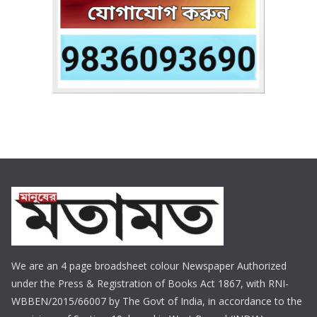
We are an 4 page broadsheet colour Newspaper Authorized
under the Press & Registration of Books Act 1867, with RNI-
WBBEN/2015/66007 by The Govt of India, in accordance to the