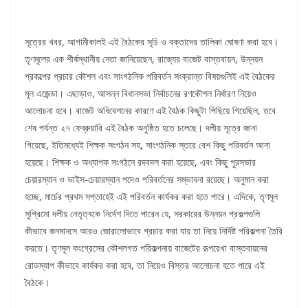
সূত্রের খবর, আগামীকালই এই বৈঠকের সূচি ও বক্তাদের তালিকা ঘোষণা করা হবে।
তৃণমূলের এক শীর্ষস্থানীয় নেতা জানিয়েছেন, রাজ্যের বাজেট বাস্তবায়ন, উন্নয়ন
প্রকল্পের প্রচার কৌশল এবং সাংগঠনিক পরিবর্তন সংক্রান্ত বিষয়গুলিই এই বৈঠকের
মূল এজেন্ডা। এছাড়াও, আসন্ন বিধানসভা নির্বাচনের রণকৌশল নির্ধারণ নিয়েও
আলোচনা হবে। বাজেট অধিবেশনের কারণে এই বৈঠক কিছুটা পিছিয়ে গিয়েছিল, তবে
শেষ পর্যন্ত ২৭ ফেব্রুয়ারি এই বৈঠক অনুষ্ঠিত হতে চলেছে। দলীয় সূত্রে জানা
গিয়েছে, ইতিমধ্যেই শিক্ষক সংগঠন সহ, সাংগঠনিক স্তরে বেশ কিছু পরিবর্তন আনা
হয়েছে। শিক্ষক ও অধ্যাপক সংগঠনে রদবদল করা হয়েছে, এবং কিছু পুরসভার
চেয়ারম্যান ও ভাইস-চেয়ারম্যান পদেও পরিবর্তনের সম্ভাবনা রয়েছে। অনুমান করা
হচ্ছে, মার্চের প্রথম সপ্তাহেই এই পরিবর্তন কার্যকর করা হতে পারে। এদিকে, তৃণমূল
সুপ্রিমো দলীয় নেতৃত্বকে নির্দেশ দিতে পারেন যে, সরকারের উন্নয়ন প্রকল্পগুলি
কীভাবে জনমানসে আরও জোরালোভাবে প্রচার করা যায় তা নিয়ে নির্দিষ্ট পরিকল্পনা তৈরি
করতে। তৃণমূল কংগ্রেসের কৌশলগত পরিকল্পনায় বাজেটের রূপরেখা বাস্তবায়নের
রোডম্যাপ কীভাবে কার্যকর করা হবে, তা নিয়েও বিস্তর আলোচনা হতে পারে এই
বৈঠকে।