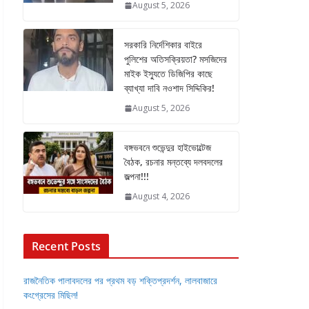
August 5, 2026
সরকারি নির্দেশিকার বাইরে
পুলিশের অতিসক্রিয়তা? মসজিদের
মাইক ইস্যুতে ডিজিপির কাছে
ব্যাখ্যা দাবি নওশাদ সিদ্দিকির!
August 5, 2026
বঙ্গভবনে শুভেন্দুর হাইভোল্টেজ
বৈঠক, রচনার মন্তব্যে দলবদলের
জল্পনা!!!
August 4, 2026
Recent Posts
রাজনৈতিক পালাবদলের পর প্রথম বড় শক্তিপ্রদর্শন, লালবাজারে
কংগ্রেসের মিছিল!