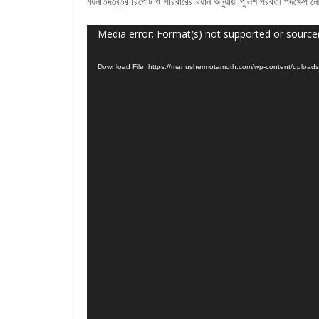
ময়নাতদন্তের রিপোর্ট ও পরিবারের বয়ান অনুযায়ী পুলিশ পরবর্তী পদক্ষেপ 
Video
Media error: Format(s) not supported or source
Player
Download File: https://manushermotamoth.com/wp-content/up