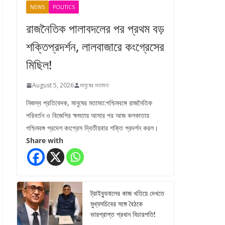
NEWS
POLITICS
রাজনৈতিক পালাবদলের পর প্রথম বড়
শক্তিপ্রদর্শন, লালবাজারে কংগ্রেসের
মিছিল!
August 5, 2026
মানুষের মতামত
নিজস্ব প্রতিবেদক, মানুষের মতামত:পশ্চিমবঙ্গে রাজনৈতিক
পরিবর্তন ও বিজেপির ক্ষমতায় আসার পর আজ কলকাতায়
পশ্চিমবঙ্গ প্রদেশ কংগ্রেস দ্বিতীয়বার শক্তি প্রদর্শন করল।
Share with
ট্রাইব্যুনালের কাজ খতিয়ে দেখতে
মুখ্যসচিবের সঙ্গে বৈঠকে
ভারপ্রাপ্ত প্রধান বিচারপতি!