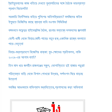
ট্রাইব্যুনালের কাজ খতিয়ে দেখতে মুখ্যসচিবের সঙ্গে বৈঠকে ভারপ্রাপ্ত
প্রধান বিচারপতি!
সরকারি নির্দেশিকার বাইরে পুলিশের অতিসক্রিয়তা? মসজিদের মাইক
ইস্যুতে ডিজিপির কাছে ব্যাখ্যা দাবি নওশাদ সিদ্দিকির!
বঙ্গভবনে শুভেন্দুর হাইভোল্টেজ বৈঠক, রচনার মন্তব্যে দলবদলের জল্পনা!!!
যোগী-ধামী থেকে বিহার:মোদী-শাহের নতুন ছক,একাধিক রাজ্যে বদলাতে
পারে নেতৃত্ব!
বিহার-মধ্যপ্রদেশে বিজেপির ধাক্কা: যুব-ক্ষোভের প্রতিফলন, নাকি
২০২৯-এর আগাম বার্তা?
তিন মাস ধরে জলহীন রাজগঞ্জের স্কুল, ভোগান্তিতে দুই হাজার পড়ুয়া!
পরিত্যক্ত বাড়ি থেকে বিশাল গোখরো উদ্ধার, সর্পদংশন ঘিরে বাড়ছে
উদ্বেগ!
সবজির আগুনদামে নাভিশ্বাস মধ্যবিত্তের,প্রশাসনের কড়া অভিযান!