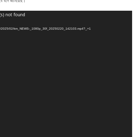
নেবে বলে জানিয়েছে।
(s) not found
loads/2025/02/km_NEWS-_1080p_30f_20250220_142103.mp4?_=1