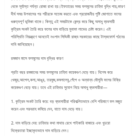
থেকে সূর্যাস্ত পর্যন্ত রোজা রাখা হয়।ইফতারের সময় ফলমূলের চাহিদা বৃদ্ধি পায়,কারণ
দীর্ঘ সময় উপবাসের পর শরীরকে সতেজ করতে এবং প্রয়োজনীয় পুষ্টি জোগাতে ফলের
গুরুত্বপূর্ণ ভূমিকা থাকে। কিন্তু এই সময়টাকে কেন্দ্র করে কিছু অসাধু ব্যবসায়ী
কৃত্রিম সংকট তৈরি করে ফলের দাম বাড়িয়ে মুনাফা লাভের চেষ্টা করেন। এই
পরিস্থিতি নিয়ন্ত্রণে আনতেই নওশাদ সিদ্দিকী রাজ্য সরকারের কাছে টাস্কফোর্স গঠনের
দাবি জানিয়েছেন।
রমজান মাসে ফলমূলের দাম বৃদ্ধির কারণ
প্রতি বছর রমজানের সময় ফলমূলের চাহিদা কয়েকগুণ বেড়ে যায়। বিশেষ করে
খেজুর,আপেল,কলা,আঙুর, তরমুজ,কমলালেবু,পেঁপে ও অন্যান্য মৌসুমি ফলের বিক্রি
কয়েকগুণ বেড়ে যায়। তবে এই চাহিদার সুযোগ নিয়ে অসাধু ব্যবসায়ীরা—
1. কৃত্রিম সংকট তৈরি করে: বড় ব্যবসায়ীরা পরিকল্পিতভাবে বেশি পরিমাণে ফল মজুত
করেন এবং সরবরাহ কমিয়ে দেন, যাতে দাম বেড়ে যায়।
2. দাম বাড়িয়ে দেয়: চাহিদার কথা মাথায় রেখে পাইকারি বাজারে এবং খুচরো
বিক্রেতারা ইচ্ছাকৃতভাবে দাম বাড়িয়ে দেন।