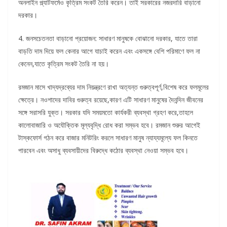
অনলাইন প্ল্যাটফর্মেও কৃত্রিম সংকট তৈরি করেন। তাই সরকারের নজরদারি বাড়ানো
দরকার।
4. জনসচেতনতা বাড়ানো প্রয়োজন: সাধারণ মানুষকে বোঝানো দরকার, যাতে তারা
বাড়তি দাম দিয়ে ফল কেনার আগে যাচাই করেন এবং একসঙ্গে বেশি পরিমাণে ফল না
কেনেন,যাতে কৃত্রিম সংকট তৈরি না হয়।
রমজান মাসে খাদ্যদ্রব্যের দাম নিয়ন্ত্রণে রাখা অত্যন্ত গুরুত্বপূর্ণ,বিশেষ করে ফলমূলের
ক্ষেত্রে। নওশাদের দাবির গুরুত্ব রয়েছে,কারণ এটি সাধারণ মানুষের দৈনন্দিন জীবনের
সঙ্গে সরাসরি যুক্ত। সরকার যদি সময়মতো কার্যকরী ব্যবস্থা গ্রহণ করে,তাহলে
কালোবাজারি ও অযৌক্তিক মূল্যবৃদ্ধি রোধ করা সম্ভব হবে। রমজান শুরুর আগেই
টাস্কফোর্স গঠন করে বাজার মনিটরিং করলে সাধারণ মানুষ ন্যায্যমূল্যে ফল কিনতে
পারবেন এবং অসাধু ব্যবসায়ীদের বিরুদ্ধে কঠোর ব্যবস্থা নেওয়া সম্ভব হবে।