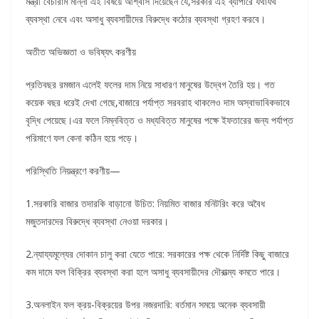
মন্ত্রী বেচারাম মান্না এই বিষয়ে আশ্বাস দিয়েছেন যে,সরকার এই ব্যাপারে যথাযথ
ব্যবস্থা নেবে এবং অসাধু ব্যবসায়ীদের বিরুদ্ধে কঠোর ব্যবস্থা গ্রহণ করবে।
অতীত অভিজ্ঞতা ও ভবিষ্যৎ করণীয়
প্রতিবছর রমজান এলেই ফলের দাম নিয়ে সাধারণ মানুষের উদ্বেগ তৈরি হয়। গত
কয়েক বছর ধরেই দেখা গেছে,বাজারে পর্যাপ্ত সরবরাহ থাকলেও দাম অস্বাভাবিকভাবে
বৃদ্ধি পেয়েছে।এর ফলে নিম্নবিত্ত ও মধ্যবিত্ত মানুষের পক্ষে ইফতারের জন্য পর্যাপ্ত
পরিমাণে ফল কেনা কঠিন হয়ে পড়ে।
পরিস্থিতি নিয়ন্ত্রণে করণীয়—
1.সরকারি বাজার তদারকি বাড়ানো উচিত: নিয়মিত বাজার মনিটরিং করে অবৈধ
মজুতদারদের বিরুদ্ধে ব্যবস্থা নেওয়া দরকার।
2.ন্যায্যমূল্যের দোকান চালু করা যেতে পারে: সরকারের পক্ষ থেকে নির্দিষ্ট কিছু বাজারে
কম দামে ফল বিক্রির ব্যবস্থা করা হলে অসাধু ব্যবসায়ীদের দৌরাত্ম্য কমতে পারে।
3.অনলাইন ফল ক্রয়-বিক্রয়ের উপর নজরদারি: বর্তমান সময়ে অনেক ব্যবসায়ী