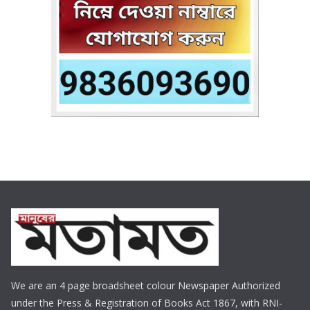
We are an 4 page broadsheet colour Newspaper Authorized
under the Press & Registration of Books Act 1867, with RNI-