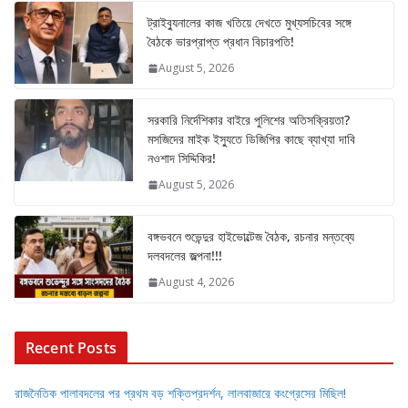
ট্রাইব্যুনালের কাজ খতিয়ে দেখতে মুখ্যসচিবের সঙ্গে
বৈঠকে ভারপ্রাপ্ত প্রধান বিচারপতি!
August 5, 2026
সরকারি নির্দেশিকার বাইরে পুলিশের অতিসক্রিয়তা?
মসজিদের মাইক ইস্যুতে ডিজিপির কাছে ব্যাখ্যা দাবি
নওশাদ সিদ্দিকির!
August 5, 2026
বঙ্গভবনে শুভেন্দুর হাইভোল্টেজ বৈঠক, রচনার মন্তব্যে
দলবদলের জল্পনা!!!
August 4, 2026
Recent Posts
রাজনৈতিক পালাবদলের পর প্রথম বড় শক্তিপ্রদর্শন, লালবাজারে কংগ্রেসের মিছিল!