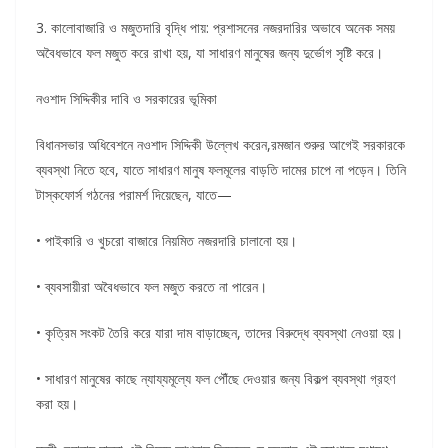
3. কালোবাজারি ও মজুতদারি বৃদ্ধি পায়: প্রশাসনের নজরদারির অভাবে অনেক সময়
অবৈধভাবে ফল মজুত করে রাখা হয়, যা সাধারণ মানুষের জন্য দুর্ভোগ সৃষ্টি করে।
নওশাদ সিদ্দিকীর দাবি ও সরকারের ভূমিকা
বিধানসভার অধিবেশনে নওশাদ সিদ্দিকী উল্লেখ করেন,রমজান শুরুর আগেই সরকারকে
ব্যবস্থা নিতে হবে, যাতে সাধারণ মানুষ ফলমূলের বাড়তি দামের চাপে না পড়েন। তিনি
টাস্কফোর্স গঠনের পরামর্শ দিয়েছেন, যাতে—
• পাইকারি ও খুচরো বাজারে নিয়মিত নজরদারি চালানো হয়।
• ব্যবসায়ীরা অবৈধভাবে ফল মজুত করতে না পারেন।
• কৃত্রিম সংকট তৈরি করে যারা দাম বাড়াচ্ছেন, তাদের বিরুদ্ধে ব্যবস্থা নেওয়া হয়।
• সাধারণ মানুষের কাছে ন্যায্যমূল্যে ফল পৌঁছে দেওয়ার জন্য বিকল্প ব্যবস্থা গ্রহণ
করা হয়।