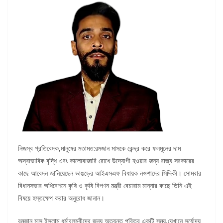
নিজস্ব প্রতিবেদক,মানুষের মতামত:রমজান মাসকে কেন্দ্র করে ফলমূলের দাম
অস্বাভাবিক বৃদ্ধি এবং কালোবাজারি রোধে উদ্যোগী হওয়ার জন্য রাজ্য সরকারের
কাছে আবেদন জানিয়েছেন ভাঙড়ের আইএসএফ বিধায়ক নওশাদের সিদ্দিকী। সোমবার
বিধানসভার অধিবেশনে কৃষি ও কৃষি বিপণন মন্ত্রী বেচারাম মান্নার কাছে তিনি এই
বিষয়ে হস্তক্ষেপ করার অনুরোধ জানান।
রমজান মাস ইসলাম ধর্মাবলম্বীদের জন্য অত্যন্ত পবিত্র একটি সময়,যেখানে সূর্যোদয়