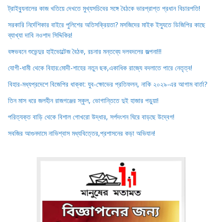
ট্রাইব্যুনালের কাজ খতিয়ে দেখতে মুখ্যসচিবের সঙ্গে বৈঠকে ভারপ্রাপ্ত প্রধান বিচারপতি!
সরকারি নির্দেশিকার বাইরে পুলিশের অতিসক্রিয়তা? মসজিদের মাইক ইস্যুতে ডিজিপির কাছে
ব্যাখ্যা দাবি নওশাদ সিদ্দিকির!
বঙ্গভবনে শুভেন্দুর হাইভোল্টেজ বৈঠক, রচনার মন্তব্যে দলবদলের জল্পনা!!!
যোগী-ধামী থেকে বিহার:মোদী-শাহের নতুন ছক,একাধিক রাজ্যে বদলাতে পারে নেতৃত্ব!
বিহার-মধ্যপ্রদেশে বিজেপির ধাক্কা: যুব-ক্ষোভের প্রতিফলন, নাকি ২০২৯-এর আগাম বার্তা?
তিন মাস ধরে জলহীন রাজগঞ্জের স্কুল, ভোগান্তিতে দুই হাজার পড়ুয়া!
পরিত্যক্ত বাড়ি থেকে বিশাল গোখরো উদ্ধার, সর্পদংশন ঘিরে বাড়ছে উদ্বেগ!
সবজির আগুনদামে নাভিশ্বাস মধ্যবিত্তের,প্রশাসনের কড়া অভিযান!