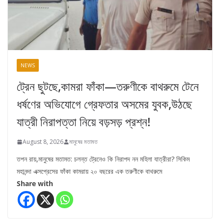
NEWS
ট্রেন ছুটছে,কামরা ফাঁকা—তরুণীকে বাথরুমে টেনে
ধর্ষণের অভিযোগে গ্রেফতার অসমের যুবক,উঠছে
যাত্রী নিরাপত্তা নিয়ে বড়সড় প্রশ্ন!
August 8, 2026
মানুষের মতামত
তপন রায়,মানুষের মতামত: চলন্ত ট্রেনেও কি নিরাপদ নন মহিলা যাত্রীরা? সিকিম
মহানন্দা এক্সপ্রেসের ফাঁকা কামরায় ২০ বছরের এক তরুণীকে বাথরুমে
Share with