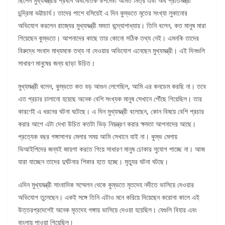
ছিলেন মুখ্যমন্ত্রীর প্রধান অর্থনৈতিক উপদেষ্টা অমিত মিত্র এবং অর্থ প্রতিমন্ত্রী
চন্দ্রিমা ভট্টাচার্য। তাদের পাশে বসিয়েই এ দিন কুম্ভতে মৃতের সংখ্যা লুকানোর
অভিযোগ করলেন রাজ্যের মুখ্যমন্ত্রী মমতা বন্দ্যোপাধ্যায়। তিনি বলেন, কত মানুষ মারা
গিয়েছেন কুম্ভতে। আপনাদের কাছে তার কোনো সঠিক তথ্য নেই। এমনকি তাদের
বিরুদ্ধে সংবাদ মাধ্যমকে তথ্য না দেওয়ার অভিযোগ এনেছেন মুখ্যমন্ত্রী। এই দিনগুলি
সাধারণ মানুষের জন্য ছাড়া উচিত।
মুখ্যমন্ত্রী বলেন, কুম্ভতে কত বড় আগুন লেগেছিল, আমি এর কনডেম করছি না। তবে
এত প্রচার চালানো হয়েছে অনেক বেশি সংখ্যক মানুষ সেখানে পৌঁছে গিয়েছিল। তার
কারণেই এ ধরনের ঘটনা ঘটেছে। এ দিন মুখ্যমন্ত্রী বলেছেন, কোন বিষয়ে বেশি প্রচার
করার আগে এটা দেখা উচিত কতটা ভিড় নিয়ন্ত্রণ করার ক্ষমতা আপনাদের আছে।
প্রত্যেক বছর গঙ্গাসাগর মেলার সময় আমি সেখানে যাই না। কুম্ভ মেলায়
ভিআইপিদের জন্যই জায়গা করতে গিয়ে সাধারণ মানুষ ঢোকার সুযোগ পাচ্ছে না। আজ
যারা যাচ্ছেন তাদের দুর্ঘটনার শিকার হতে হচ্ছে। মৃত্যুর ঘটনা ঘটছে।
এদিন মুখ্যমন্ত্রী সাংবাদিক সম্মেলন থেকে কুম্ভতে মৃতদেহ নদীতে ভাসিয়ে দেওয়ার
অভিযোগ তুলেছেন। একই সঙ্গে তিনি এটাও মনে করিয়ে দিয়েছেন করোনা কালে এই
উত্তরপ্রদেশেই অনেক মৃতদেহ গঙ্গায় ভাসিয়ে দেওয়া হয়েছিল। যেগুলি বিহার এবং
বাংলায় পাওয়া গিয়েছিল।