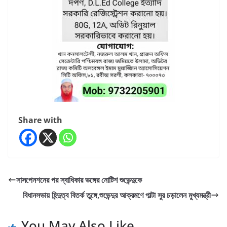
Share with
সাসপেনশনের পর স্বাধিকার ভঙ্গের নোটিশ শুভেন্দুকে
বিধানসভায় হিন্দুত্ব বিতর্ক তুঙ্গে,শুভেন্দুর আক্রমণে পাল্টা সুর চড়ালেন মুখ্যমন্ত্রী
You May Also Like