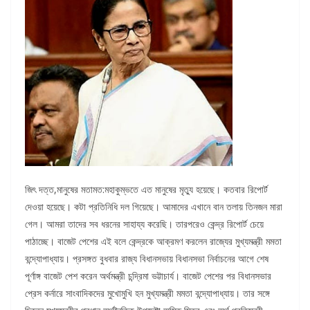
জিৎ দত্ত,মানুষের মতামত:মহাকুম্ভতে এত মানুষের মৃত্যু হয়েছে। কতবার রিপোর্ট
দেওয়া হয়েছে। কটা প্রতিনিধি দল গিয়েছে। আমাদের এখানে বান তলায় তিনজন মারা
গেল। আমরা তাদের সব ধরনের সাহায্য করেছি। তারপরেও কেন্দ্র রিপোর্ট চেয়ে
পাঠাচ্ছে। বাজেট পেশের এই বলে কেন্দ্রকে আক্রমণ করলেন রাজ্যের মুখ্যমন্ত্রী মমতা
বন্দ্যোপাধ্যায়। প্রসঙ্গত বুধবার রাজ্য বিধানসভায় বিধানসভা নির্বাচনের আগে শেষ
পূর্ণাঙ্গ বাজেট পেশ করেন অর্থমন্ত্রী চন্দ্রিমা ভট্টাচার্য। বাজেট পেশের পর বিধানসভার
প্রেস কর্নারে সাংবাদিকদের মুখোমুখি হন মুখ্যমন্ত্রী মমতা বন্দ্যোপাধ্যায়। তার সঙ্গে