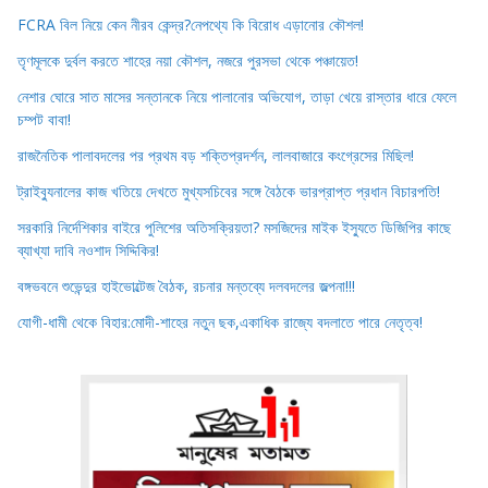
FCRA বিল নিয়ে কেন নীরব কেন্দ্র?নেপথ্যে কি বিরোধ এড়ানোর কৌশল!
তৃণমূলকে দুর্বল করতে শাহের নয়া কৌশল, নজরে পুরসভা থেকে পঞ্চায়েত!
নেশার ঘোরে সাত মাসের সন্তানকে নিয়ে পালানোর অভিযোগ, তাড়া খেয়ে রাস্তার ধারে ফেলে
চম্পট বাবা!
রাজনৈতিক পালাবদলের পর প্রথম বড় শক্তিপ্রদর্শন, লালবাজারে কংগ্রেসের মিছিল!
ট্রাইব্যুনালের কাজ খতিয়ে দেখতে মুখ্যসচিবের সঙ্গে বৈঠকে ভারপ্রাপ্ত প্রধান বিচারপতি!
সরকারি নির্দেশিকার বাইরে পুলিশের অতিসক্রিয়তা? মসজিদের মাইক ইস্যুতে ডিজিপির কাছে
ব্যাখ্যা দাবি নওশাদ সিদ্দিকির!
বঙ্গভবনে শুভেন্দুর হাইভোল্টেজ বৈঠক, রচনার মন্তব্যে দলবদলের জল্পনা!!!
যোগী-ধামী থেকে বিহার:মোদী-শাহের নতুন ছক,একাধিক রাজ্যে বদলাতে পারে নেতৃত্ব!