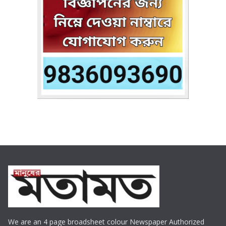
We are an 4 page broadsheet colour Newspaper Authorized