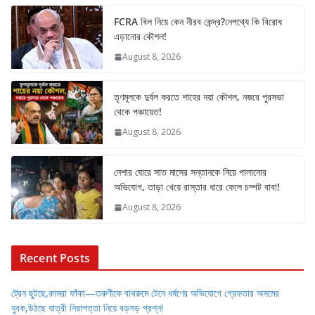
FCRA বিল নিয়ে কেন নীরব কেন্দ্র?নেপথ্যে কি বিরোধ
এড়ানোর কৌশল!
August 8, 2026
তৃণমূলকে দুর্বল করতে শাহের নয়া কৌশল, নজরে পুরসভা
থেকে পঞ্চায়েত!
August 8, 2026
নেশার ঘোরে সাত মাসের সন্তানকে নিয়ে পালানোর
অভিযোগ, তাড়া খেয়ে রাস্তার ধারে ফেলে চম্পট বাবা!
August 8, 2026
Recent Posts
ট্রেন ছুটছে,কামরা ফাঁকা—তরুণীকে বাথরুমে টেনে ধর্ষণের অভিযোগে গ্রেফতার অসমের
যুবক,উঠছে যাত্রী নিরাপত্তা নিয়ে বড়সড় প্রশ্ন!