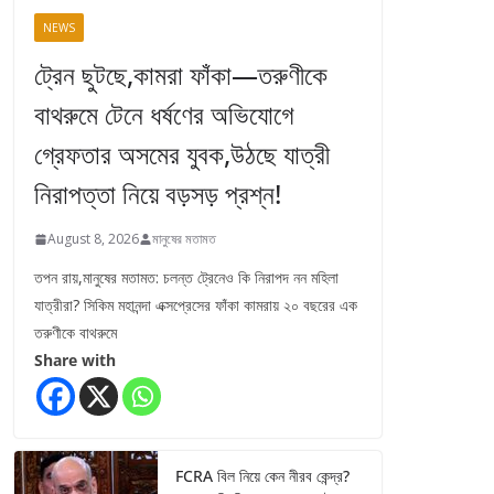
NEWS
ট্রেন ছুটছে,কামরা ফাঁকা—তরুণীকে
বাথরুমে টেনে ধর্ষণের অভিযোগে
গ্রেফতার অসমের যুবক,উঠছে যাত্রী
নিরাপত্তা নিয়ে বড়সড় প্রশ্ন!
August 8, 2026
মানুষের মতামত
তপন রায়,মানুষের মতামত: চলন্ত ট্রেনেও কি নিরাপদ নন মহিলা
যাত্রীরা? সিকিম মহানন্দা এক্সপ্রেসের ফাঁকা কামরায় ২০ বছরের এক
তরুণীকে বাথরুমে
Share with
FCRA বিল নিয়ে কেন নীরব কেন্দ্র?