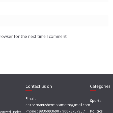
browser for the next time I comment.
Contact us on
Categories
Email :
Sports
editor.manushermotamoth@gmail.com
Phone :
9836093690 / 9007375795 /
Politics
orized under