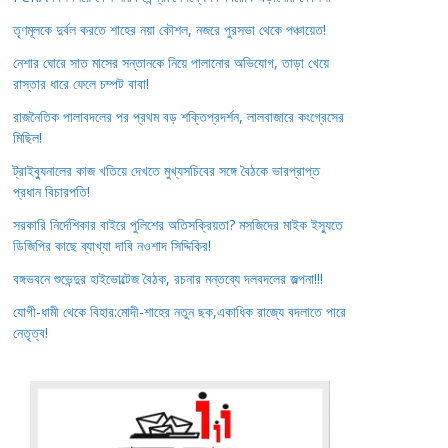
তৃণমূলকে দুর্বল করতে শাহের নয়া কৌশল, নজরে পুরসভা থেকে পঞ্চায়েত!
নেশার ঘোরে সাত মাসের সন্তানকে নিয়ে পালানোর অভিযোগ, তাড়া খেয়ে
রাস্তার ধারে ফেলে চম্পট বাবা!
রাজনৈতিক পালাবদলের পর প্রথম বড় শক্তিপ্রদর্শন, লালবাজারে কংগ্রেসের
মিছিল!
ট্রাইব্যুনালের কাজ খতিয়ে দেখতে মুখ্যসচিবের সঙ্গে বৈঠকে ভারপ্রাপ্ত
প্রধান বিচারপতি!
সরকারি নির্দেশিকার বাইরে পুলিশের অতিসক্রিয়তা? মসজিদের মাইক ইস্যুতে
ডিজিপির কাছে ব্যাখ্যা দাবি নওশাদ সিদ্দিকির!
বঙ্গভবনে শুভেন্দুর হাইভোল্টেজ বৈঠক, রচনার মন্তব্যে দলবদলের জল্পনা!!!
যোগী-ধামী থেকে বিহার:মোদী-শাহের নতুন ছক,একাধিক রাজ্যে বদলাতে পারে
নেতৃত্ব!