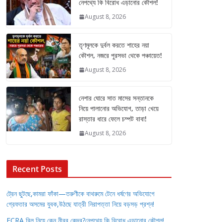
নেপথ্যে কি বিরোধ এড়ানোর কৌশল!
August 8, 2026
তৃণমূলকে দুর্বল করতে শাহের নয়া
কৌশল, নজরে পুরসভা থেকে পঞ্চায়েত!
August 8, 2026
নেশার ঘোরে সাত মাসের সন্তানকে
নিয়ে পালানোর অভিযোগ, তাড়া খেয়ে
রাস্তার ধারে ফেলে চম্পট বাবা!
August 8, 2026
Recent Posts
ট্রেন ছুটছে,কামরা ফাঁকা—তরুণীকে বাথরুমে টেনে ধর্ষণের অভিযোগে
গ্রেফতার অসমের যুবক,উঠছে যাত্রী নিরাপত্তা নিয়ে বড়সড় প্রশ্ন!
FCRA বিল নিয়ে কেন নীরব কেন্দ্র?নেপথ্যে কি বিরোধ এড়ানোর কৌশল!