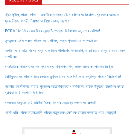
ট্রেন ছুটছে,কামরা ফাঁকা—তরুণীকে বাথরুমে টেনে ধর্ষণের অভিযোগে গ্রেফতার অসমের
যুবক,উঠছে যাত্রী নিরাপত্তা নিয়ে বড়সড় প্রশ্ন!
FCRA বিল নিয়ে কেন নীরব কেন্দ্র?নেপথ্যে কি বিরোধ এড়ানোর কৌশল!
তৃণমূলকে দুর্বল করতে শাহের নয়া কৌশল, নজরে পুরসভা থেকে পঞ্চায়েত!
নেশার ঘোরে সাত মাসের সন্তানকে নিয়ে পালানোর অভিযোগ, তাড়া খেয়ে রাস্তার ধারে ফেলে
চম্পট বাবা!
রাজনৈতিক পালাবদলের পর প্রথম বড় শক্তিপ্রদর্শন, লালবাজারে কংগ্রেসের মিছিল!
ট্রাইব্যুনালের কাজ খতিয়ে দেখতে মুখ্যসচিবের সঙ্গে বৈঠকে ভারপ্রাপ্ত প্রধান বিচারপতি!
সরকারি নির্দেশিকার বাইরে পুলিশের অতিসক্রিয়তা? মসজিদের মাইক ইস্যুতে ডিজিপির কাছে
ব্যাখ্যা দাবি নওশাদ সিদ্দিকির!
বঙ্গভবনে শুভেন্দুর হাইভোল্টেজ বৈঠক, রচনার মন্তব্যে দলবদলের জল্পনা!!!
যোগী-ধামী থেকে বিহার:মোদী-শাহের নতুন ছক,একাধিক রাজ্যে বদলাতে পারে নেতৃত্ব!