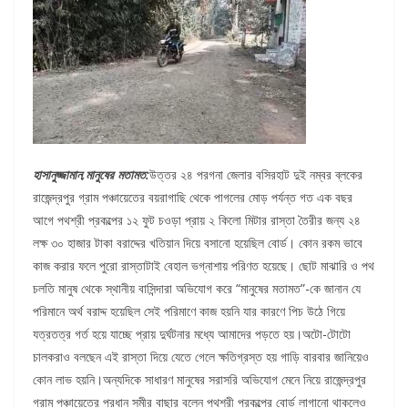
হাসানুজ্জামান,মানুষের মতামত:
উত্তর ২৪ পরগনা জেলার বসিরহাট দুই নম্বর ব্লকের
রাজেন্দ্রপুর গ্রাম পঞ্চায়েতের বয়রাগাছি থেকে পাগলের মোড় পর্যন্ত গত এক বছর
আগে পথশ্রী প্রকল্পের ১২ ফুট চওড়া প্রায় ২ কিলো মিটার রাস্তা তৈরীর জন্য ২৪
লক্ষ ৩০ হাজার টাকা বরাদ্দের খতিয়ান দিয়ে বসানো হয়েছিল বোর্ড। কোন রকম ভাবে
কাজ করার ফলে পুরো রাস্তাটাই বেহাল ভগ্নাশায় পরিণত হয়েছে। ছোট মাঝারি ও পথ
চলতি মানুষ থেকে স্থানীয় বাসিন্দারা অভিযোগ করে “মানুষের মতামত”-কে জানান যে
পরিমানে অর্থ বরাদ্দ হয়েছিল সেই পরিমাণে কাজ হয়নি যার কারণে পিচ উঠে গিয়ে
যত্রতত্র গর্ত হয়ে যাচ্ছে প্রায় দুর্ঘটনার মধ্যে আমাদের পড়তে হয়।অটো-টোটো
চালকরাও বলছেন এই রাস্তা দিয়ে যেতে গেলে ক্ষতিগ্রস্ত হয় গাড়ি বারবার জানিয়েও
কোন লাভ হয়নি।অন্যদিকে সাধারণ মানুষের সরাসরি অভিযোগ মেনে নিয়ে রাজেন্দ্রপুর
গ্রাম পঞ্চায়েতের প্রধান সমীর বাছার বলেন পথশ্রী প্রকল্পের বোর্ড লাগানো থাকলেও