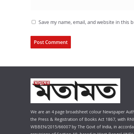
Save my name, email, and website in this 
We are an 4 page broadsheet colour Newspaper Auth
the Press & Registration of Books Act 1867, with RNI
WBBEN/2015/66007 by The Govt of India, in accorda