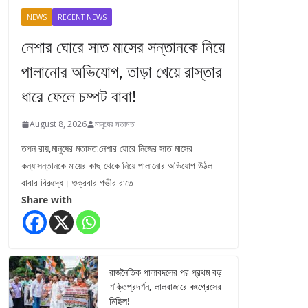
NEWS
RECENT NEWS
নেশার ঘোরে সাত মাসের সন্তানকে নিয়ে
পালানোর অভিযোগ, তাড়া খেয়ে রাস্তার
ধারে ফেলে চম্পট বাবা!
August 8, 2026
মানুষের মতামত
তপন রায়,মানুষের মতামত:নেশার ঘোরে নিজের সাত মাসের
কন্যাসন্তানকে মায়ের কাছ থেকে নিয়ে পালানোর অভিযোগ উঠল
বাবার বিরুদ্ধে। শুক্রবার গভীর রাতে
Share with
রাজনৈতিক পালাবদলের পর প্রথম বড়
শক্তিপ্রদর্শন, লালবাজারে কংগ্রেসের
মিছিল!