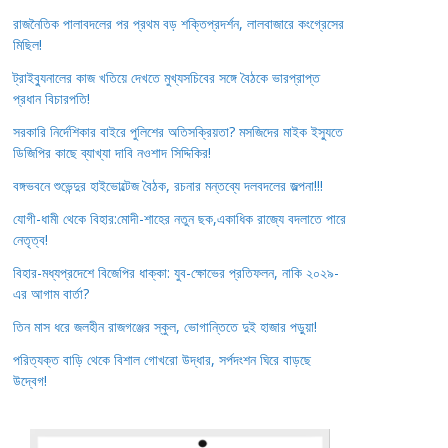
রাজনৈতিক পালাবদলের পর প্রথম বড় শক্তিপ্রদর্শন, লালবাজারে কংগ্রেসের
মিছিল!
ট্রাইব্যুনালের কাজ খতিয়ে দেখতে মুখ্যসচিবের সঙ্গে বৈঠকে ভারপ্রাপ্ত
প্রধান বিচারপতি!
সরকারি নির্দেশিকার বাইরে পুলিশের অতিসক্রিয়তা? মসজিদের মাইক ইস্যুতে
ডিজিপির কাছে ব্যাখ্যা দাবি নওশাদ সিদ্দিকির!
বঙ্গভবনে শুভেন্দুর হাইভোল্টেজ বৈঠক, রচনার মন্তব্যে দলবদলের জল্পনা!!!
যোগী-ধামী থেকে বিহার:মোদী-শাহের নতুন ছক,একাধিক রাজ্যে বদলাতে পারে
নেতৃত্ব!
বিহার-মধ্যপ্রদেশে বিজেপির ধাক্কা: যুব-ক্ষোভের প্রতিফলন, নাকি ২০২৯-
এর আগাম বার্তা?
তিন মাস ধরে জলহীন রাজগঞ্জের স্কুল, ভোগান্তিতে দুই হাজার পড়ুয়া!
পরিত্যক্ত বাড়ি থেকে বিশাল গোখরো উদ্ধার, সর্পদংশন ঘিরে বাড়ছে
উদ্বেগ!