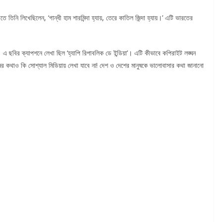
তিনি লিখেছিলেন, ‘গান্ধী হাম শারমিন্দা হ্যায়, তেরে কাতিল জিন্দা হ্যায়।’ এটি ভারতের
 ছবির ক্যাপশনে লেখা ছিল ‘হ্যাপি রিপাবলিক ডে ইন্ডিয়া’। এটি কীভাবে কপিরাইট লঙ্ঘন
মের কথাও কি সোশ্যাল মিডিয়ায় লেখা যাবে না! দেশ ও দেশের মানুষকে ভালোবাসার কথা জানানো