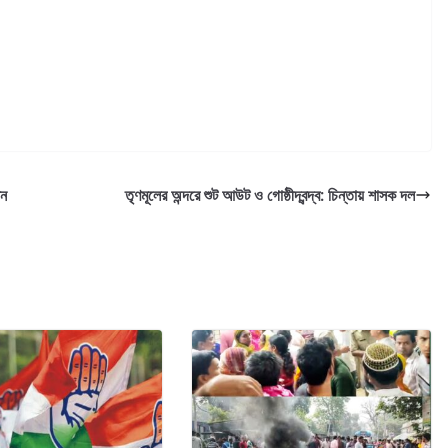
িন
তৃণমূলের অন্দরে শুট আউট ও গোষ্ঠীদ্বন্দ্ব: চিন্তায় শাসক দল