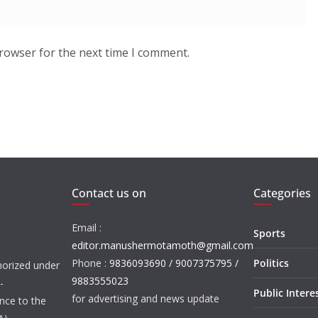
browser for the next time I comment.
Contact us on
Categories
Email :
Sports
editor.manushermotamoth@gmail.com
Phone :
9836093690 / 9007375795 /
Politics
orized under
9883555023
-
Public Intere
for advertising and news update
nce to the