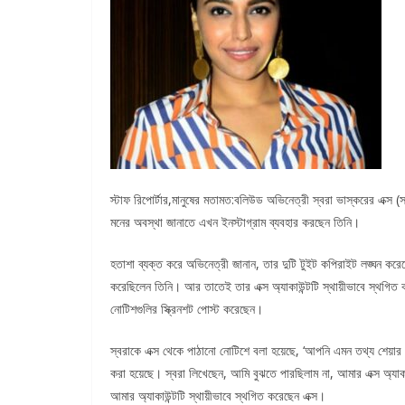
স্টাফ রিপোর্টার,মানুষের মতামত:বলিউড অভিনেত্রী স্বরা ভাস্করের এক্স 
মনের অবস্থা জানাতে এখন ইনস্টাগ্রাম ব্যবহার করছেন তিনি।
হতাশা ব্যক্ত করে অভিনেত্রী জানান, তার দুটি টুইট কপিরাইট লঙ্ঘন করেছে
করেছিলেন তিনি। আর তাতেই তার এক্স অ্যাকাউন্টটি স্থায়ীভাবে স্থগিত ক
নোটিশগুলির স্ক্রিনশট পোস্ট করেছেন।
স্বরাকে এক্স থেকে পাঠানো নোটিশে বলা হয়েছে, ‘আপনি এমন তথ্য শেয়ার করত
করা হয়েছে। স্বরা লিখেছেন, আমি বুঝতে পারছিলাম না, আমার এক্স অ্যা
আমার অ্যাকাউন্টটি স্থায়ীভাবে স্থগিত করেছেন এক্স।