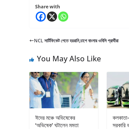
Share with
NCL সার্টিফিকেট পেতে হয়রানি,চাপে বাংলার ওবিসি প্রার্থীরা
You May Also Like
ঈদের মঞ্চে অভিষেকের
কলকাতা-প
‘অভিষেক’ ঘটালেন মমতা
সরকারি 