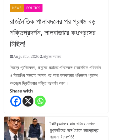
NEWS
POLITICS
রাজনৈতিক পালাবদলের পর প্রথম বড়
শক্তিপ্রদর্শন, লালবাজারে কংগ্রেসের
মিছিল!
August 5, 2026
মানুষের মতামত
নিজস্ব প্রতিবেদক, মানুষের মতামত:পশ্চিমবঙ্গে রাজনৈতিক পরিবর্তন
ও বিজেপির ক্ষমতায় আসার পর আজ কলকাতায় পশ্চিমবঙ্গ প্রদেশ
কংগ্রেস দ্বিতীয়বার শক্তি প্রদর্শন করল।
Share with
ট্রাইব্যুনালের কাজ খতিয়ে দেখতে
মুখ্যসচিবের সঙ্গে বৈঠকে ভারপ্রাপ্ত
প্রধান বিচারপতি!