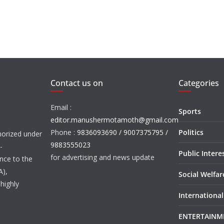
Contact us on
Categories
Email :
Sports
editor.manushermotamoth@gmail.com
Phone :
9836093690 / 9007375795 /
Politics
orized under
9883555023
-
Public Intere
for advertising and news update
nce to the
A),
Social Welfa
highly
International
ENTERTAINM