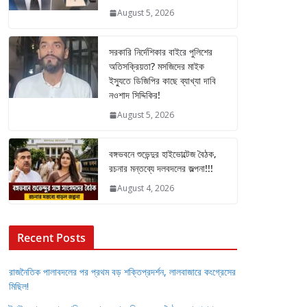
August 5, 2026
সরকারি নির্দেশিকার বাইরে পুলিশের
অতিসক্রিয়তা? মসজিদের মাইক
ইস্যুতে ডিজিপির কাছে ব্যাখ্যা দাবি
নওশাদ সিদ্দিকির!
August 5, 2026
বঙ্গভবনে শুভেন্দুর হাইভোল্টেজ বৈঠক,
রচনার মন্তব্যে দলবদলের জল্পনা!!!
August 4, 2026
Recent Posts
রাজনৈতিক পালাবদলের পর প্রথম বড় শক্তিপ্রদর্শন, লালবাজারে কংগ্রেসের
মিছিল!