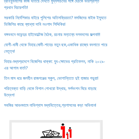
ট্রাইব্যুনালের কাজ খতিয়ে দেখতে মুখ্যসচিবের সঙ্গে বৈঠকে ভারপ্রাপ্ত
প্রধান বিচারপতি!
সরকারি নির্দেশিকার বাইরে পুলিশের অতিসক্রিয়তা? মসজিদের মাইক ইস্যুতে
ডিজিপির কাছে ব্যাখ্যা দাবি নওশাদ সিদ্দিকির!
বঙ্গভবনে শুভেন্দুর হাইভোল্টেজ বৈঠক, রচনার মন্তব্যে দলবদলের জল্পনা!!!
যোগী-ধামী থেকে বিহার:মোদী-শাহের নতুন ছক,একাধিক রাজ্যে বদলাতে পারে
নেতৃত্ব!
বিহার-মধ্যপ্রদেশে বিজেপির ধাক্কা: যুব-ক্ষোভের প্রতিফলন, নাকি ২০২৯-
এর আগাম বার্তা?
তিন মাস ধরে জলহীন রাজগঞ্জের স্কুল, ভোগান্তিতে দুই হাজার পড়ুয়া!
পরিত্যক্ত বাড়ি থেকে বিশাল গোখরো উদ্ধার, সর্পদংশন ঘিরে বাড়ছে
উদ্বেগ!
সবজির আগুনদামে নাভিশ্বাস মধ্যবিত্তের,প্রশাসনের কড়া অভিযান!