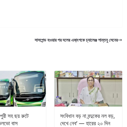
সাসপেন্ড হওয়ার পর দলের একা়ংশকে চ্যালেঞ্জ শান্তনু সেনের
ুরী সহ ছয় রুটে
সংবিধান বড় না বন্দুকের নল বড়,
ভলভো বাস
দেখে নেব’ — হারের ২০ দিন