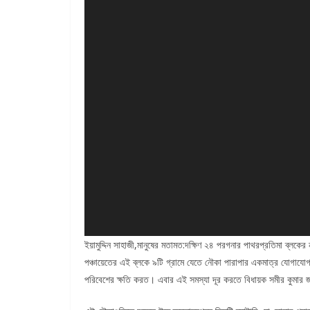
ইয়ামুদ্দিন সাহাজী,মানুষের মতামত:দক্ষিণ ২৪ পরগনার পাথরপ্রতিমা ব্লকে
পঞ্চায়েতের এই ব্লকে ৯টি গ্রামে যেতে নৌকা পারাপার একমাত্র যোগাযোগ
পরিবেশের ক্ষতি করত। এবার এই সমস্যা দূর করতে বিধায়ক সমীর কুমার জা