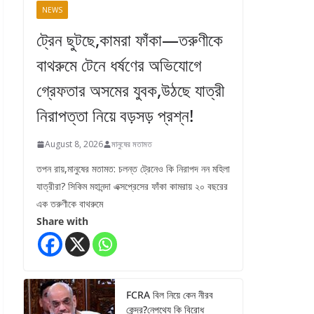
NEWS
ট্রেন ছুটছে,কামরা ফাঁকা—তরুণীকে
বাথরুমে টেনে ধর্ষণের অভিযোগে
গ্রেফতার অসমের যুবক,উঠছে যাত্রী
নিরাপত্তা নিয়ে বড়সড় প্রশ্ন!
August 8, 2026
মানুষের মতামত
তপন রায়,মানুষের মতামত: চলন্ত ট্রেনেও কি নিরাপদ নন মহিলা
যাত্রীরা? সিকিম মহানন্দা এক্সপ্রেসের ফাঁকা কামরায় ২০ বছরের
এক তরুণীকে বাথরুমে
Share with
FCRA বিল নিয়ে কেন নীরব
কেন্দ্র?নেপথ্যে কি বিরোধ