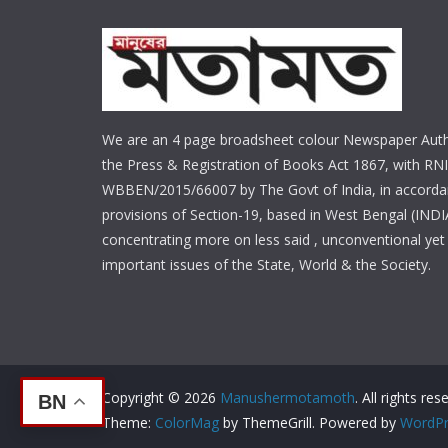
We are an 4 page broadsheet colour Newspaper Auth
the Press & Registration of Books Act 1867, with RNI
WBBEN/2015/66007 by The Govt of India, in accorda
provisions of Section-19, based in West Bengal (INDI
concentrating more on less said , unconventional yet 
important issues of the State, World & the Society.
Copyright © 2026
Manushermotamoth
. All rights res
BN
Theme:
ColorMag
by ThemeGrill. Powered by
WordPr