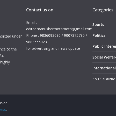
Contact us on
Categories
Email :
Sports
editor.manushermotamoth@gmail.com
Phone :
9836093690 / 9007375795 /
Politics
orized under
9883555023
-
Public Intere
for advertising and news update
nce to the
A),
Social Welfa
highly
International
ENTERTAINM
erved.
ess
.