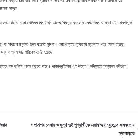
েলের মাধ্যমে চার্জ করা হয়। ব্যাটারি চার্জের পর একটিভ ব্যাটারি পরিবর্তন করে চালানো হয়
রিচালনা সম্ভব।
নিয়েছেন, আগের মতো মোটরের বিকট শব্দ তাদের বিরক্ত করছে না, বরং নীরব ও মসৃণ এই সৌরশক্তি
্রি, যা সাধারণ মানুষের জন্য বাড়তি সুবিধা। সৌরশক্তির ব্যবহারে জ্বালানি খরচ যেমন বাঁচছে,
্চল্য ও প্রশংসার পরিবেশ তৈরি হয়েছে।
ন্নয়নে বড় ভূমিকা পালন করতে পারে। পাথরপ্রতিমার এই উদ্যোগ ভবিষ্যতে অন্যান্য নদীঘেরা
ভিযান
গঙ্গাসাগর মেলায় অসুস্থ দুই পূণ্যার্থীকে এয়ার অ্যাম্বুলেন্সে কলকাতায়
স্থানান্তর