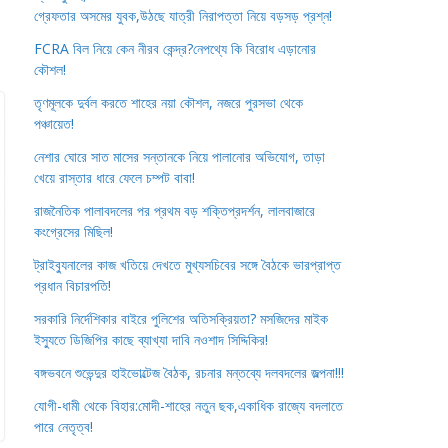
গ্রেফতার অসমের যুবক,উঠছে যাত্রী নিরাপত্তা নিয়ে বড়সড় প্রশ্ন!
FCRA বিল নিয়ে কেন নীরব কেন্দ্র?নেপথ্যে কি বিরোধ এড়ানোর
কৌশল!
তৃণমূলকে দুর্বল করতে শাহের নয়া কৌশল, নজরে পুরসভা থেকে
পঞ্চায়েত!
নেশার ঘোরে সাত মাসের সন্তানকে নিয়ে পালানোর অভিযোগ, তাড়া
খেয়ে রাস্তার ধারে ফেলে চম্পট বাবা!
রাজনৈতিক পালাবদলের পর প্রথম বড় শক্তিপ্রদর্শন, লালবাজারে
কংগ্রেসের মিছিল!
ট্রাইব্যুনালের কাজ খতিয়ে দেখতে মুখ্যসচিবের সঙ্গে বৈঠকে ভারপ্রাপ্ত
প্রধান বিচারপতি!
সরকারি নির্দেশিকার বাইরে পুলিশের অতিসক্রিয়তা? মসজিদের মাইক
ইস্যুতে ডিজিপির কাছে ব্যাখ্যা দাবি নওশাদ সিদ্দিকির!
বঙ্গভবনে শুভেন্দুর হাইভোল্টেজ বৈঠক, রচনার মন্তব্যে দলবদলের জল্পনা!!!
যোগী-ধামী থেকে বিহার:মোদী-শাহের নতুন ছক,একাধিক রাজ্যে বদলাতে
পারে নেতৃত্ব!