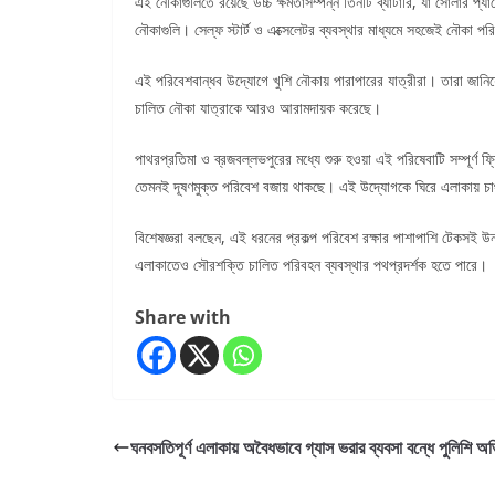
এই নৌকাগুলিতে রয়েছে উচ্চ ক্ষমতাসম্পন্ন তিনটি ব্যাটারি, যা সোলার প্যান
নৌকাগুলি। সেল্ফ স্টার্ট ও এক্সেলেটর ব্যবস্থার মাধ্যমে সহজেই নৌকা প
এই পরিবেশবান্ধব উদ্যোগে খুশি নৌকায় পারাপারের যাত্রীরা। তারা জা
চালিত নৌকা যাত্রাকে আরও আরামদায়ক করেছে।
পাথরপ্রতিমা ও ব্রজবল্লভপুরের মধ্যে শুরু হওয়া এই পরিষেবাটি সম্পূর্ণ ফ
তেমনই দূষণমুক্ত পরিবেশ বজায় থাকছে। এই উদ্যোগকে ঘিরে এলাকায় চাঞ
বিশেষজ্ঞরা বলছেন, এই ধরনের প্রকল্প পরিবেশ রক্ষার পাশাপাশি টেকসই উ
এলাকাতেও সৌরশক্তি চালিত পরিবহন ব্যবস্থার পথপ্রদর্শক হতে পারে।
Share with
ঘনবসতিপূর্ণ এলাকায় অবৈধভাবে গ্যাস ভরার ব্যবসা বন্ধে পুলিশি অ