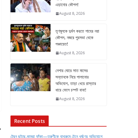
এড়ানোর কৌশল!
August 8, 2026
তৃণমূলকে দুর্বল করতে শাহের নয়া
কৌশল, নজরে পুরসভা থেকে
পঞ্চায়েত!
August 8, 2026
নেশার ঘোরে সাত মাসের
সন্তানকে নিয়ে পালানোর
অভিযোগ, তাড়া খেয়ে রাস্তার
ধারে ফেলে চম্পট বাবা!
August 8, 2026
Recent Posts
ট্রেন ছুটছে,কামরা ফাঁকা—তরুণীকে বাথরুমে টেনে ধর্ষণের অভিযোগে