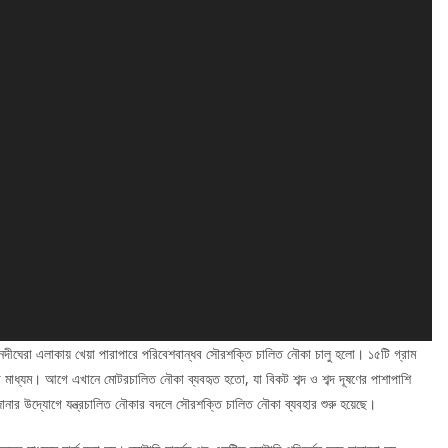
র নদীঘেরা এলাকায় খেয়া পারাপারে পরিবেশবান্ধব সৌরশক্তি চালিত নৌকা চালু হলো। ১৫টি গ্রাম
 মাধ্যম। আগে এখানে মোটরচালিত নৌকা ব্যবহৃত হতো, যা বিকট শব্দ ও শব্দ দূষণের পাশাপাশি
নার উদ্যোগে যন্ত্রচালিত নৌকার বদলে সৌরশক্তি চালিত নৌকা ব্যবহার শুরু হয়েছে।