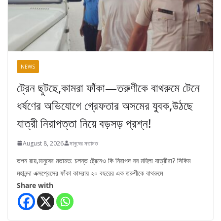
NEWS
ট্রেন ছুটছে,কামরা ফাঁকা—তরুণীকে বাথরুমে টেনে
ধর্ষণের অভিযোগে গ্রেফতার অসমের যুবক,উঠছে
যাত্রী নিরাপত্তা নিয়ে বড়সড় প্রশ্ন!
August 8, 2026
মানুষের মতামত
তপন রায়,মানুষের মতামত: চলন্ত ট্রেনেও কি নিরাপদ নন মহিলা যাত্রীরা? সিকিম
মহানন্দা এক্সপ্রেসের ফাঁকা কামরায় ২০ বছরের এক তরুণীকে বাথরুমে
Share with