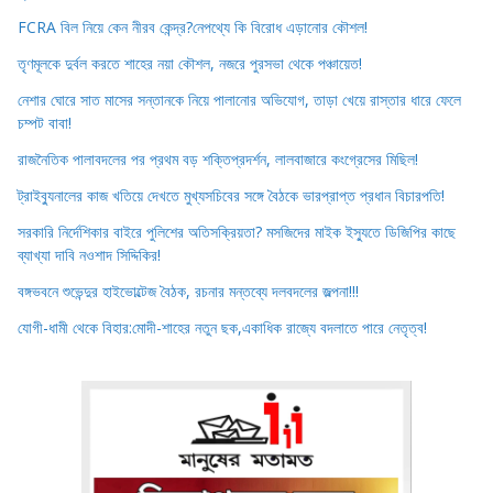
FCRA বিল নিয়ে কেন নীরব কেন্দ্র?নেপথ্যে কি বিরোধ এড়ানোর কৌশল!
তৃণমূলকে দুর্বল করতে শাহের নয়া কৌশল, নজরে পুরসভা থেকে পঞ্চায়েত!
নেশার ঘোরে সাত মাসের সন্তানকে নিয়ে পালানোর অভিযোগ, তাড়া খেয়ে রাস্তার ধারে ফেলে
চম্পট বাবা!
রাজনৈতিক পালাবদলের পর প্রথম বড় শক্তিপ্রদর্শন, লালবাজারে কংগ্রেসের মিছিল!
ট্রাইব্যুনালের কাজ খতিয়ে দেখতে মুখ্যসচিবের সঙ্গে বৈঠকে ভারপ্রাপ্ত প্রধান বিচারপতি!
সরকারি নির্দেশিকার বাইরে পুলিশের অতিসক্রিয়তা? মসজিদের মাইক ইস্যুতে ডিজিপির কাছে
ব্যাখ্যা দাবি নওশাদ সিদ্দিকির!
বঙ্গভবনে শুভেন্দুর হাইভোল্টেজ বৈঠক, রচনার মন্তব্যে দলবদলের জল্পনা!!!
যোগী-ধামী থেকে বিহার:মোদী-শাহের নতুন ছক,একাধিক রাজ্যে বদলাতে পারে নেতৃত্ব!