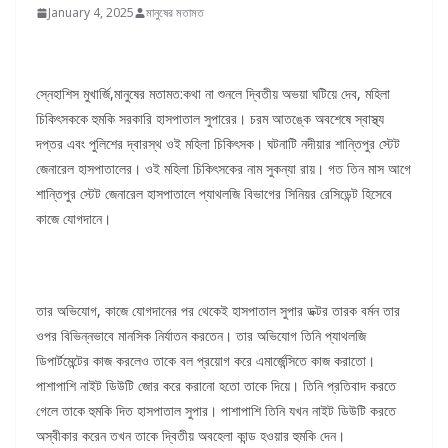
January 4, 2025
মানুষের মতামত
স্নেহাশিস মুখার্জি,মানুষের মতামত:কথা না শুনলে দ্বিতীয় অভয়া ঘটিয়ে দেব, মহিলা
চিকিৎসককে হুমকি সরকারি হাসপাতাল সুপারের। চরম আতঙ্কে অবশেষে স্বাস্থ্য
দপ্তর এবং পুলিশের দ্বারস্থ ওই মহিলা চিকিৎসক। ঘটনাটি নদীয়ার শান্তিপুর স্টেট
জেনারেল হাসপাতালের। ওই মহিলা চিকিৎসকের নাম সুকন্যা রায়। গত তিন মাস আগে
শান্তিপুর স্টেট জেনারেল হাসপাতালে প্যাথলজি বিভাগের সিনিয়র রেসিডেন্ট হিসেবে
কাজে যোগদানে।
তার অভিযোগ, কাজে যোগদানের পর থেকেই হাসপাতাল সুপার ডক্টর তারক বর্মন তার
ওপর বিভিন্নভাবে মানসিক নির্যাতন করতেন। তার অভিযোগ তিনি প্যাথলজি
ডিপার্টমেন্টের কাজ করলেও তাকে বল প্রয়োগ করে এমার্জেন্সিতে কাজ করাতো।
পাশাপাশি নাইট ডিউটি জোর করে করানো হতো তাকে দিয়ে। তিনি প্রতিবাদ করতে
গেলে তাকে হুমকি দিত হাসপাতাল সুপার। পাশাপাশি তিনি যখন নাইট ডিউটি করতে
অস্বীকার করেন তখন তাকে দ্বিতীয় অবহেলা কান্ড হওয়ার হুমকি দেন।