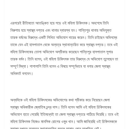
এরপরেই রীতিমতো আতঙ্কিত হয়ে পড়ে ওই মহিলা চিকিৎসক। অবশেষে তিনি
নিরুপায় হয়ে স্বাস্থ্য দপ্তর এবং থানার দ্বারস্থ হন। শান্তিপুর থানায় অভিযুক্ত
তারক বর্মনের বিরুদ্ধে একটি লিখিত অভিযোগ দায়ের করেন। তিনি চাইছেন অবিলম্বে
তাকে যেন এই হাসপাতাল থেকে অন্যত্র স্থানান্তরিত করে স্বাস্থ্য দপ্তর। তবে ওই
মহিলা চিকিৎসকের তোলা অভিযোগ অস্বীকার করেছেন শান্তিপুর হাসপাতাল সুপার
তারক বর্মন। তিনি বলেন, ওই মহিলা চিকিৎসক তার বিরুদ্ধে যে অভিযোগ তুলেছেন তা
সম্পূর্ণ মিথ্যা। পাশাপাশি তিনি বলেন এ বিষয়ে সম্পূর্ণভাবে যা বলার জেলা স্বাস্থ্য
অধিকর্তা বলবেন।
অন্যদিকে ওই মহিলা চিকিৎসকের অভিযোগের কথা স্বীকার করে নিয়েছেন জেলা
স্বাস্থ্য অধিকারীক জ্যোতিষ চন্দ্র দাস। তিনি বলেন আমি ওই মহিলা চিকিৎসকের
অভিযোগ হাতে পেয়েছি ইতিমধ্যেই তা জেলা স্বাস্থ্য দপ্তরে পাঠিয়ে দিয়েছি। তবে ওই
মহিলা চিকিৎসক নিজেও মানসিক রোগের ওষুধ খান। আমি জানিয়েছি ওই চিকিৎসককে
স্বাস্থ্য দপ্তর অন্যত্র স্থানান্তরিত করলে আমার কোন আপত্তি নেই।