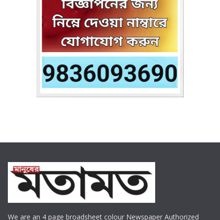
We are an 4 page broadsheet colour Newspaper Authorized