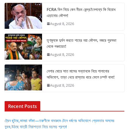
FCRA বিল নিয়ে কেন নীরব কেন্দ্র?নেপথ্যে কি বিরোধ
এড়ানোর কৌশল!
August 8, 2026
তৃণমূলকে দুর্বল করতে শাহের নয়া কৌশল, নজরে পুরসভা
থেকে পঞ্চায়েত!
August 8, 2026
নেশার ঘোরে সাত মাসের সন্তানকে নিয়ে পালানোর
অভিযোগ, তাড়া খেয়ে রাস্তার ধারে ফেলে চম্পট বাবা!
August 8, 2026
Recent Posts
ট্রেন ছুটছে,কামরা ফাঁকা—তরুণীকে বাথরুমে টেনে ধর্ষণের অভিযোগে গ্রেফতার অসমের
যুবক,উঠছে যাত্রী নিরাপত্তা নিয়ে বড়সড় প্রশ্ন!