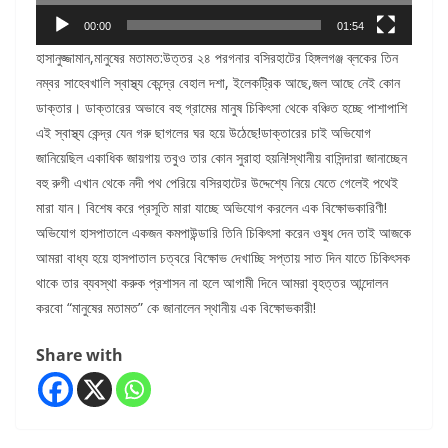
00:00
01:54
হাসানুজ্জামান,মানুষের মতামত:উত্তর ২৪ পরগনার বসিরহাটের হিঙ্গলগঞ্জ ব্লকের তিন
নম্বর সাহেবখালি স্বাস্থ্য কেন্দ্রে বেহাল দশা, ইলেকট্রিক আছে,জল আছে নেই কোন
ডাক্তার। ডাক্তারের অভাবে বহু গ্রামের মানুষ চিকিৎসা থেকে বঞ্চিত হচ্ছে পাশাপাশি
এই স্বাস্থ্য কেন্দ্র যেন গরু ছাগলের ঘর হয়ে উঠেছে!ডাক্তারের চাই অভিযোগ
জানিয়েছিল একাধিক জায়গায় তবুও তার কোন সুরাহা হয়নি!স্থানীয় বাসিন্দারা জানাচ্ছেন
বহু রুগী এখান থেকে নদী পথ পেরিয়ে বসিরহাটের উদ্দেশ্যে নিয়ে যেতে গেলেই পথেই
মারা যান। বিশেষ করে প্রসূতি মারা যাচ্ছে অভিযোগ করলেন এক বিক্ষোভকারিণী!
অভিযোগ হাসপাতালে একজন কমপাউন্ডারি তিনি চিকিৎসা করেন ওষুধ দেন তাই আজকে
আমরা বাধ্য হয়ে হাসপাতাল চত্বরে বিক্ষোভ দেখাচ্ছি সপ্তায় সাত দিন যাতে চিকিৎসক
থাকে তার ব্যবস্থা করুক প্রশাসন না হলে আগামী দিনে আমরা বৃহত্তর আন্দোলন
করবো “মানুষের মতামত” কে জানালেন স্থানীয় এক বিক্ষোভকারী!
Share with