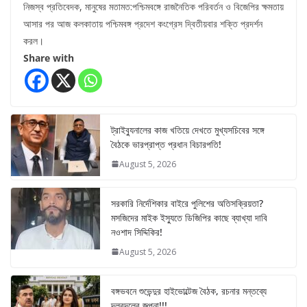
নিজস্ব প্রতিবেদক, মানুষের মতামত:পশ্চিমবঙ্গে রাজনৈতিক পরিবর্তন ও বিজেপির ক্ষমতায়
আসার পর আজ কলকাতায় পশ্চিমবঙ্গ প্রদেশ কংগ্রেস দ্বিতীয়বার শক্তি প্রদর্শন
করল।
Share with
ট্রাইব্যুনালের কাজ খতিয়ে দেখতে মুখ্যসচিবের সঙ্গে
বৈঠকে ভারপ্রাপ্ত প্রধান বিচারপতি!
August 5, 2026
সরকারি নির্দেশিকার বাইরে পুলিশের অতিসক্রিয়তা?
মসজিদের মাইক ইস্যুতে ডিজিপির কাছে ব্যাখ্যা দাবি
নওশাদ সিদ্দিকির!
August 5, 2026
বঙ্গভবনে শুভেন্দুর হাইভোল্টেজ বৈঠক, রচনার মন্তব্যে
দলবদলের জল্পনা!!!