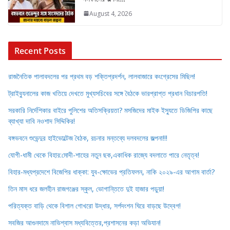
August 4, 2026
Recent Posts
রাজনৈতিক পালাবদলের পর প্রথম বড় শক্তিপ্রদর্শন, লালবাজারে কংগ্রেসের মিছিল!
ট্রাইব্যুনালের কাজ খতিয়ে দেখতে মুখ্যসচিবের সঙ্গে বৈঠকে ভারপ্রাপ্ত প্রধান বিচারপতি!
সরকারি নির্দেশিকার বাইরে পুলিশের অতিসক্রিয়তা? মসজিদের মাইক ইস্যুতে ডিজিপির কাছে
ব্যাখ্যা দাবি নওশাদ সিদ্দিকির!
বঙ্গভবনে শুভেন্দুর হাইভোল্টেজ বৈঠক, রচনার মন্তব্যে দলবদলের জল্পনা!!!
যোগী-ধামী থেকে বিহার:মোদী-শাহের নতুন ছক,একাধিক রাজ্যে বদলাতে পারে নেতৃত্ব!
বিহার-মধ্যপ্রদেশে বিজেপির ধাক্কা: যুব-ক্ষোভের প্রতিফলন, নাকি ২০২৯-এর আগাম বার্তা?
তিন মাস ধরে জলহীন রাজগঞ্জের স্কুল, ভোগান্তিতে দুই হাজার পড়ুয়া!
পরিত্যক্ত বাড়ি থেকে বিশাল গোখরো উদ্ধার, সর্পদংশন ঘিরে বাড়ছে উদ্বেগ!
সবজির আগুনদামে নাভিশ্বাস মধ্যবিত্তের,প্রশাসনের কড়া অভিযান!