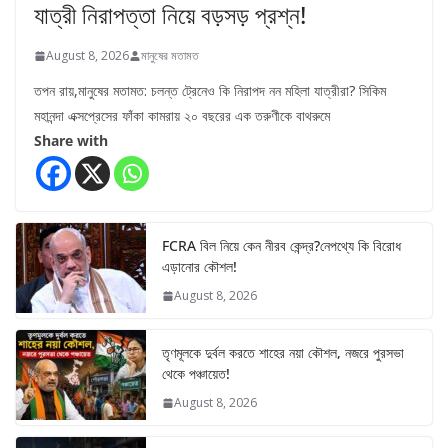
যাত্রী নিরাপত্তা নিয়ে বড়সড় প্রশ্ন!
August 8, 2026
মানুষের মতামত
তপন রায়,মানুষের মতামত: চলন্ত ট্রেনেও কি নিরাপদ নন মহিলা যাত্রীরা? সিকিম
মহানন্দা এক্সপ্রেসের ফাঁকা কামরায় ২০ বছরের এক তরুণীকে বাথরুমে
Share with
FCRA বিল নিয়ে কেন নীরব কেন্দ্র?নেপথ্যে কি বিরোধ
এড়ানোর কৌশল!
August 8, 2026
তৃণমূলকে দুর্বল করতে শাহের নয়া কৌশল, নজরে পুরসভা
থেকে পঞ্চায়েত!
August 8, 2026