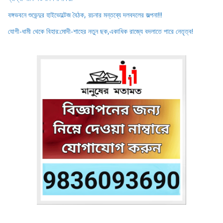
বঙ্গভবনে শুভেন্দুর হাইভোল্টেজ বৈঠক, রচনার মন্তব্যে দলবদলের জল্পনা!!!
যোগী-ধামী থেকে বিহার:মোদী-শাহের নতুন ছক,একাধিক রাজ্যে বদলাতে পারে নেতৃত্ব!