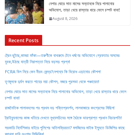
নেশার ঘোরে সাত মাসের সন্তানকে নিয়ে পালানোর
অভিযোগ, তাড়া খেয়ে রাস্তার ধারে ফেলে চম্পট বাবা!
August 8, 2026
Recent Posts
ট্রেন ছুটছে,কামরা ফাঁকা—তরুণীকে বাথরুমে টেনে ধর্ষণের অভিযোগে গ্রেফতার অসমের
যুবক,উঠছে যাত্রী নিরাপত্তা নিয়ে বড়সড় প্রশ্ন!
FCRA বিল নিয়ে কেন নীরব কেন্দ্র?নেপথ্যে কি বিরোধ এড়ানোর কৌশল!
তৃণমূলকে দুর্বল করতে শাহের নয়া কৌশল, নজরে পুরসভা থেকে পঞ্চায়েত!
নেশার ঘোরে সাত মাসের সন্তানকে নিয়ে পালানোর অভিযোগ, তাড়া খেয়ে রাস্তার ধারে ফেলে
চম্পট বাবা!
রাজনৈতিক পালাবদলের পর প্রথম বড় শক্তিপ্রদর্শন, লালবাজারে কংগ্রেসের মিছিল!
ট্রাইব্যুনালের কাজ খতিয়ে দেখতে মুখ্যসচিবের সঙ্গে বৈঠকে ভারপ্রাপ্ত প্রধান বিচারপতি!
সরকারি নির্দেশিকার বাইরে পুলিশের অতিসক্রিয়তা? মসজিদের মাইক ইস্যুতে ডিজিপির কাছে
ব্যাখ্যা দাবি নওশাদ সিদ্দিকির!