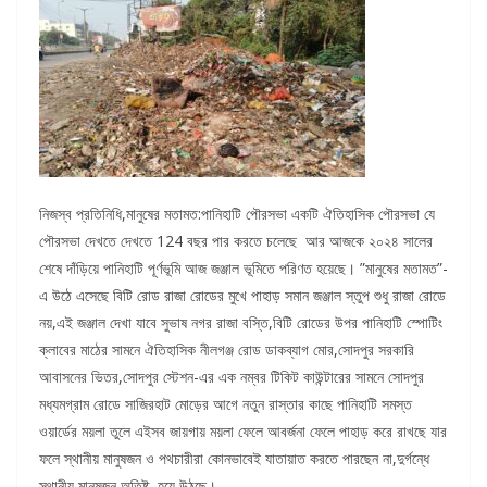
নিজস্ব প্রতিনিধি,মানুষের মতামত:পানিহাটি পৌরসভা একটি ঐতিহাসিক পৌরসভা যে
পৌরসভা দেখতে দেখতে 124 বছর পার করতে চলেছে আর আজকে ২০২৪ সালের
শেষে দাঁড়িয়ে পানিহাটি পূর্ণভূমি আজ জঞ্জাল ভূমিতে পরিণত হয়েছে। ”মানুষের মতামত”-
এ উঠে এসেছে বিটি রোড রাজা রোডের মুখে পাহাড় সমান জঞ্জাল স্তুপ শুধু রাজা রোডে
নয়,এই জঞ্জাল দেখা যাবে সুভাষ নগর রাজা বস্তি,বিটি রোডের উপর পানিহাটি স্পোটিং
ক্লাবের মাঠের সামনে ঐতিহাসিক নীলগঞ্জ রোড ডাকব্যাগ মোর,সোদপুর সরকারি
আবাসনের ভিতর,সোদপুর স্টেশন-এর এক নম্বর টিকিট কাউন্টারের সামনে সোদপুর
মধ্যমগ্রাম রোডে সাজিরহাট মোড়ের আগে নতুন রাস্তার কাছে পানিহাটি সমস্ত
ওয়ার্ডের ময়লা তুলে এইসব জায়গায় ময়লা ফেলে আবর্জনা ফেলে পাহাড় করে রাখছে যার
ফলে স্থানীয় মানুষজন ও পথচারীরা কোনভাবেই যাতায়াত করতে পারছেন না,দুর্গন্ধে
স্থানীয় মানুষজন অতিষ্ট হয়ে উঠছে।