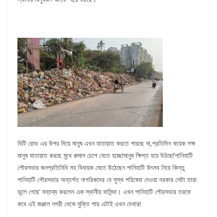
বিটি রোড এর উপর দিয়ে মানুষ এখন যাতায়াত করতে পারছে না,প্রতিদিন কয়েক লক্ষ
মানুষ যাতায়াত করছে মুখে রুমাল চেপে যেতে হচ্ছে!মানুষ ক্ষিপ্ত হয়ে উঠছে!’পানিহাটি
পৌরসভার জনপ্রতিনিধি সহ বিধায়ক মেতে উঠেছেন পানিহাটি উৎসব নিয়ে কিন্তু
পানিহাটি পৌরসভার অন্তর্গত নাগরিকদের যে সুস্থ পরিষেবা দেওয়া দরকার সেটা তারা
ভুলে গেছে’ মন্তব্য করলেন এক স্থানীয় বাসিন্দা। এখন পানিহাটি পৌরসভার তরফে
কবে এই জঞ্জাল নগরী থেকে মুক্তি পায় এটাই এখন দেখার!