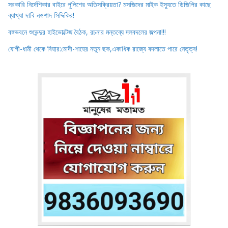
সরকারি নির্দেশিকার বাইরে পুলিশের অতিসক্রিয়তা? মসজিদের মাইক ইস্যুতে ডিজিপির কাছে
ব্যাখ্যা দাবি নওশাদ সিদ্দিকির!
বঙ্গভবনে শুভেন্দুর হাইভোল্টেজ বৈঠক, রচনার মন্তব্যে দলবদলের জল্পনা!!!
যোগী-ধামী থেকে বিহার:মোদী-শাহের নতুন ছক,একাধিক রাজ্যে বদলাতে পারে নেতৃত্ব!