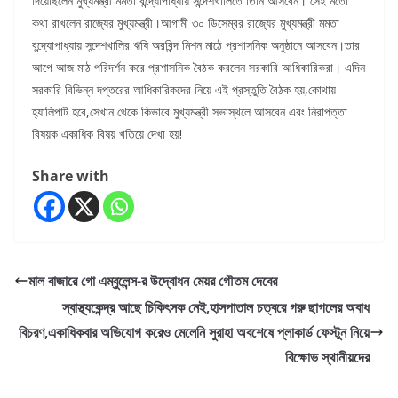
দিয়েছিলেন মুখ্যমন্ত্রী মমতা বন্দ্যোপাধ্যায় সন্দেশখালিতে তিনি আসবেন। সেই মতো
কথা রাখলেন রাজ্যের মুখ্যমন্ত্রী।আগামী ৩০ ডিসেম্বর রাজ্যের মুখ্যমন্ত্রী মমতা
বন্দ্যোপাধ্যায় সন্দেশখালির ঋষি অরবিন্দ মিশন মাঠে প্রশাসনিক অনুষ্ঠানে আসবেন।তার
আগে আজ মাঠ পরিদর্শন করে প্রশাসনিক বৈঠক করলেন সরকারি আধিকারিকরা। এদিন
সরকারি বিভিন্ন দপ্তরের আধিকারিকদের নিয়ে এই প্রস্তুতি বৈঠক হয়,কোথায়
হ্যালিপাট হবে,সেখান থেকে কিভাবে মুখ্যমন্ত্রী সভাস্থলে আসবেন এবং নিরাপত্তা
বিষয়ক একাধিক বিষয় খতিয়ে দেখা হয়!
Share with
মাল বাজারে গো এম্বুলেন্স-র উদ্বোধন মেয়র গৌতম দেবের
স্বাস্থ্যকেন্দ্র আছে চিকিৎসক নেই,হাসপাতাল চত্বরে গরু ছাগলের অবাধ
বিচরণ,একাধিকবার অভিযোগ করেও মেলেনি সুরাহা অবশেষে প্লাকার্ড ফেস্টুন নিয়ে
বিক্ষোভ স্থানীয়দের