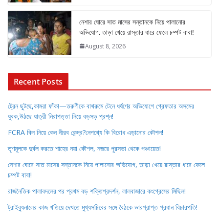
নেশার ঘোরে সাত মাসের সন্তানকে নিয়ে পালানোর
অভিযোগ, তাড়া খেয়ে রাস্তার ধারে ফেলে চম্পট বাবা!
August 8, 2026
Recent Posts
ট্রেন ছুটছে,কামরা ফাঁকা—তরুণীকে বাথরুমে টেনে ধর্ষণের অভিযোগে গ্রেফতার অসমের
যুবক,উঠছে যাত্রী নিরাপত্তা নিয়ে বড়সড় প্রশ্ন!
FCRA বিল নিয়ে কেন নীরব কেন্দ্র?নেপথ্যে কি বিরোধ এড়ানোর কৌশল!
তৃণমূলকে দুর্বল করতে শাহের নয়া কৌশল, নজরে পুরসভা থেকে পঞ্চায়েত!
নেশার ঘোরে সাত মাসের সন্তানকে নিয়ে পালানোর অভিযোগ, তাড়া খেয়ে রাস্তার ধারে ফেলে
চম্পট বাবা!
রাজনৈতিক পালাবদলের পর প্রথম বড় শক্তিপ্রদর্শন, লালবাজারে কংগ্রেসের মিছিল!
ট্রাইব্যুনালের কাজ খতিয়ে দেখতে মুখ্যসচিবের সঙ্গে বৈঠকে ভারপ্রাপ্ত প্রধান বিচারপতি!