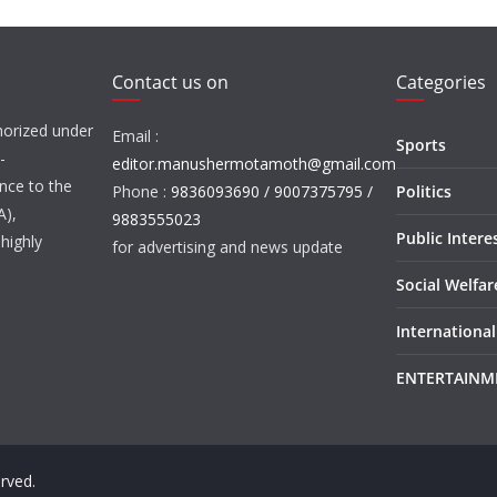
Contact us on
Categories
orized under
Email :
Sports
-
editor.manushermotamoth@gmail.com
nce to the
Phone :
9836093690 / 9007375795 /
Politics
A),
9883555023
Public Intere
highly
for advertising and news update
Social Welfa
International
ENTERTAINM
erved.