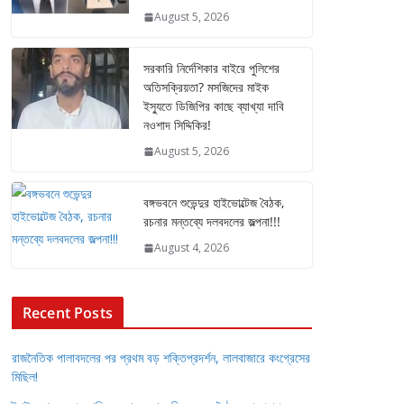
August 5, 2026
সরকারি নির্দেশিকার বাইরে পুলিশের
অতিসক্রিয়তা? মসজিদের মাইক
ইস্যুতে ডিজিপির কাছে ব্যাখ্যা দাবি
নওশাদ সিদ্দিকির!
August 5, 2026
বঙ্গভবনে শুভেন্দুর হাইভোল্টেজ বৈঠক,
রচনার মন্তব্যে দলবদলের জল্পনা!!!
August 4, 2026
Recent Posts
রাজনৈতিক পালাবদলের পর প্রথম বড় শক্তিপ্রদর্শন, লালবাজারে কংগ্রেসের
মিছিল!