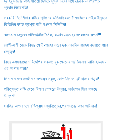
ট্রাইব্যুনালের কাজ খতিয়ে দেখতে মুখ্যসচিবের সঙ্গে বৈঠকে ভারপ্রাপ্ত
প্রধান বিচারপতি!
সরকারি নির্দেশিকার বাইরে পুলিশের অতিসক্রিয়তা? মসজিদের মাইক ইস্যুতে
ডিজিপির কাছে ব্যাখ্যা দাবি নওশাদ সিদ্দিকির!
বঙ্গভবনে শুভেন্দুর হাইভোল্টেজ বৈঠক, রচনার মন্তব্যে দলবদলের জল্পনা!!!
যোগী-ধামী থেকে বিহার:মোদী-শাহের নতুন ছক,একাধিক রাজ্যে বদলাতে পারে
নেতৃত্ব!
বিহার-মধ্যপ্রদেশে বিজেপির ধাক্কা: যুব-ক্ষোভের প্রতিফলন, নাকি ২০২৯-
এর আগাম বার্তা?
তিন মাস ধরে জলহীন রাজগঞ্জের স্কুল, ভোগান্তিতে দুই হাজার পড়ুয়া!
পরিত্যক্ত বাড়ি থেকে বিশাল গোখরো উদ্ধার, সর্পদংশন ঘিরে বাড়ছে
উদ্বেগ!
সবজির আগুনদামে নাভিশ্বাস মধ্যবিত্তের,প্রশাসনের কড়া অভিযান!