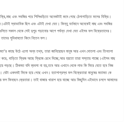
িক্রি,মাছ এবং সবজির পরে শিলিগুড়িতে অনেকটাই কমে গেছে ঠেলাগাড়িতে ফলের বিক্রি।
ফল।এটাই স্বাভাবিক ছিল এবং এটাই দেখা যেত। কিন্তু বর্তমানে অনেকেই মাছ এবং সবজির
্ড গুলিতে সকাল থেকে সেই দুপুর গড়ানোর আগে পর্যন্ত দেখা যেত এইসব ফল বিক্রেতাদের।
াও তাদের সুবিধামতো কিনে নিতেন ফল।
মতামত”র কাছে উঠে এলো অন্য তথ্য, তারা জানিয়েছেন মানুষ আর এখন দোতলা এবং তিনতলা
রে, বাড়িতে ফ্রিজ আছে ফ্রিজে রেখে দিচ্ছে,আর হয়তো তারা সস্তায় পাচ্ছে।এইসব মাছ
়ে পড়ছে। ঠিকমত যদি ব্যবসা না হয়,তবে আর এখানে থেকে লাভ কি ফিরে যেতে হবে নিজ
র। যেটা একদমই ফিকে হয়ে গেছে এখন। হতাশাগ্রস্থ ফল বিক্রেতারা মানুষের মতামত কে
সস্তায় ফল কিনছেন ক্রেতারা। তাই বাজার খারাপ হয়ে যাচ্ছে আর কিছুদিন এইভাবে চললে আমাদের