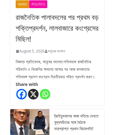
NEWS
POLITICS
রাজনৈতিক পালাবদলের পর প্রথম বড়
শক্তিপ্রদর্শন, লালবাজারে কংগ্রেসের
মিছিল!
August 5, 2026
মানুষের মতামত
নিজস্ব প্রতিবেদক, মানুষের মতামত:পশ্চিমবঙ্গে রাজনৈতিক
পরিবর্তন ও বিজেপির ক্ষমতায় আসার পর আজ কলকাতায়
পশ্চিমবঙ্গ প্রদেশ কংগ্রেস দ্বিতীয়বার শক্তি প্রদর্শন করল।
Share with
ট্রাইব্যুনালের কাজ খতিয়ে দেখতে
মুখ্যসচিবের সঙ্গে বৈঠকে
ভারপ্রাপ্ত প্রধান বিচারপতি!