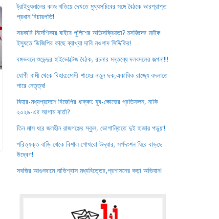
ট্রাইব্যুনালের কাজ খতিয়ে দেখতে মুখ্যসচিবের সঙ্গে বৈঠকে ভারপ্রাপ্ত
প্রধান বিচারপতি!
সরকারি নির্দেশিকার বাইরে পুলিশের অতিসক্রিয়তা? মসজিদের মাইক
ইস্যুতে ডিজিপির কাছে ব্যাখ্যা দাবি নওশাদ সিদ্দিকির!
বঙ্গভবনে শুভেন্দুর হাইভোল্টেজ বৈঠক, রচনার মন্তব্যে দলবদলের জল্পনা!!!
যোগী-ধামী থেকে বিহার:মোদী-শাহের নতুন ছক,একাধিক রাজ্যে বদলাতে
পারে নেতৃত্ব!
বিহার-মধ্যপ্রদেশে বিজেপির ধাক্কা: যুব-ক্ষোভের প্রতিফলন, নাকি
২০২৯-এর আগাম বার্তা?
তিন মাস ধরে জলহীন রাজগঞ্জের স্কুল, ভোগান্তিতে দুই হাজার পড়ুয়া!
পরিত্যক্ত বাড়ি থেকে বিশাল গোখরো উদ্ধার, সর্পদংশন ঘিরে বাড়ছে
উদ্বেগ!
সবজির আগুনদামে নাভিশ্বাস মধ্যবিত্তের,প্রশাসনের কড়া অভিযান!