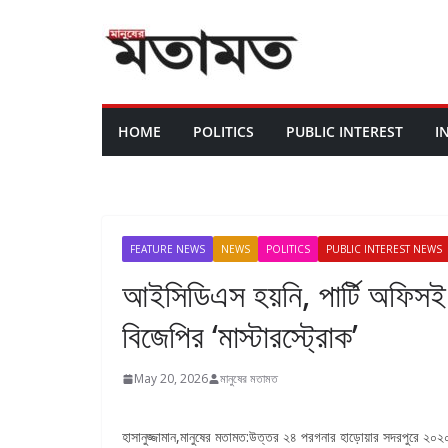
HOME
POLITICS
PUBLIC INTEREST
I
FEATURE NEWS
NEWS
POLITICS
PUBLIC INTEREST NEWS
আইসিডিএস হয়নি, পার্টি অফিসই স্
বিজেপির ‘মাস্টারস্ট্রোক’
May 20, 2026
মানুষের মতামত
হাসানুজ্জামান,মানুষের মতামত:উত্তর ২৪ পরগনার হাড়োয়ার সদরপুরে ২০২০ সা