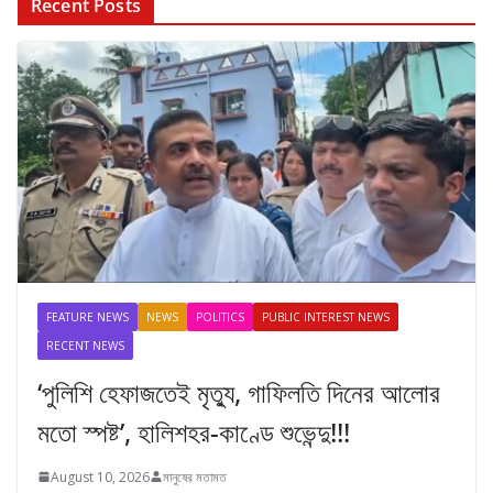
Recent Posts
FEATURE NEWS
NEWS
POLITICS
PUBLIC INTEREST NEWS
RECENT NEWS
‘পুলিশি হেফাজতেই মৃত্যু, গাফিলতি দিনের আলোর
মতো স্পষ্ট’, হালিশহর-কাণ্ডে শুভেন্দু!!!
August 10, 2026
মানুষের মতামত