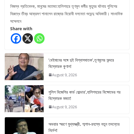
নিজস্ব প্রতিবেদক, মানুষের মতামত:হালিশহরে তৃণমূল কর্মীর মৃত্যুর ঘটনায় পুলিশের
বিরুদ্ধে তীব্র আক্রমণ শানালেন রাজ্যের বিরোধী দলনেতা শুভেন্দু অধিকারী। সাংবাদিক
সম্মেলনে
Share with
‘বেইমানের সঙ্গে দুই বিশ্বাসঘাতক’,তৃণমূলের অন্দরে
বিস্ফোরক কুণাল!
August 9, 2026
পুলিশ বিজেপির কার্ড হোল্ডার’,হালিশহরের বিক্ষোভের পর
বিস্ফোরক মমতা!
August 9, 2026
অভয়ার স্মরণে মুখ্যমন্ত্রী, শ্মশান-রহস্যে নতুন তদন্তের
নির্দেশ!