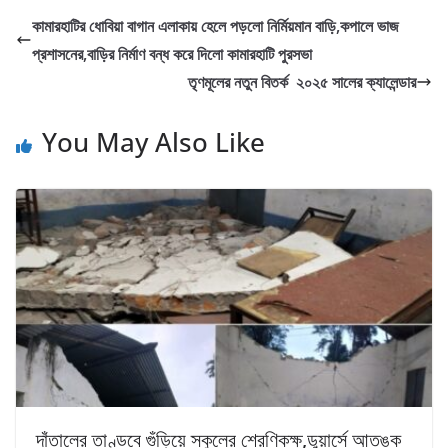
কামারহাটির ধোবিয়া বাগান এলাকায় হেলে পড়লো নির্মিয়মান বাড়ি,কপালে ভাজ
প্রশাসনের,বাড়ির নির্মাণ বন্ধ করে দিলো কামারহাটি পুরসভা
তৃণমূলের নতুন বিতর্ক ২০২৫ সালের ক্যালেন্ডার
You May Also Like
দাঁতালের তাণ্ডবে গুঁড়িয়ে স্কুলের শ্রেণিকক্ষ,ডুয়ার্সে আতঙ্ক