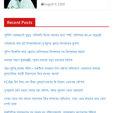
August 9, 2026
Recent Posts
‘পুলিশি হেফাজতেই মৃত্যু, গাফিলতি দিনের আলোর মতো স্পষ্ট’, হালিশহর-কাণ্ডে শুভেন্দু!!!
‘বেইমানের সঙ্গে দুই বিশ্বাসঘাতক’,তৃণমূলের অন্দরে বিস্ফোরক কুণাল!
পুলিশ বিজেপির কার্ড হোল্ডার’,হালিশহরের বিক্ষোভের পর বিস্ফোরক মমতা!
অভয়ার স্মরণে মুখ্যমন্ত্রী, শ্মশান-রহস্যে নতুন তদন্তের নির্দেশ!
ট্রেন ছুটছে,কামরা ফাঁকা—তরুণীকে বাথরুমে টেনে ধর্ষণের অভিযোগে গ্রেফতার অসমের
যুবক,উঠছে যাত্রী নিরাপত্তা নিয়ে বড়সড় প্রশ্ন!
FCRA বিল নিয়ে কেন নীরব কেন্দ্র?নেপথ্যে কি বিরোধ এড়ানোর কৌশল!
তৃণমূলকে দুর্বল করতে শাহের নয়া কৌশল, নজরে পুরসভা থেকে পঞ্চায়েত!
নেশার ঘোরে সাত মাসের সন্তানকে নিয়ে পালানোর অভিযোগ, তাড়া খেয়ে রাস্তার ধারে ফেলে
চম্পট বাবা!
রাজনৈতিক পালাবদলের পর প্রথম বড় শক্তিপ্রদর্শন, লালবাজারে কংগ্রেসের মিছিল!