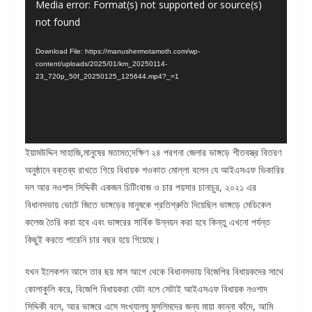
Video
Media error: Format(s) not supported or source(s)
not found
Player
Download File: https://manushermotamoth.com/wp-
content/uploads/2025/01/km_20250114-
23_720p_50f_20250125_125644.mp4?_=1
ইয়ামউদ্দিন সাহাজি,মানুষের মতামত;দক্ষিণ ২৪ পরগনা জেলার ভাঙ্গড়ে শীতবস্ত্র বিতরণ
অনুষ্ঠানে বক্তব্য রাখতে গিয়ে বিধায়ক শওকাত মোল্লা বলেন যে আইএসএফ ভিকারির
দল আর নওশাদ সিদ্দিকী একজন চিটিংবাজ ও চার পয়সার চানাচুর, ২০২১ এর
বিধানসভায় ভোটে জিতে ভাঙ্গড়ের মানুষকে প্রতিশ্রুতি দিয়েছিল ভাঙ্গড়ে মেডিকেল
কলেজ তৈরি করা হবে এবং ভাঙ্গরের সার্বিক উন্নয়ন করা হবে কিন্তু এখনো পর্যন্ত
কিছুই করতে পারেনি চার বছর হয়ে গিয়েছে।
যখন ইলেকশন আসে তার ছয় মাস আগে থেকে বিধানসভায় বিজেপির বিধায়কদের সাথে
কোলাকুলি করে, বিজেপি বিধায়করা যেটা বলে সেটাই আইএসএফ বিধায়ক নওশাদ
সিদ্দিকী বলে, আর ভাঙ্গরে এসে সংখ্যালঘু মুসলিমদের জন্য মায়া কান্না কাঁদে, আমি