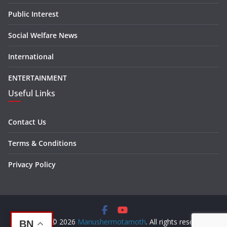
Public Interest
Social Welfare News
International
ENTERTAINMENT
Useful Links
Contact Us
Terms & Conditions
Privacy Policy
Copyright © 2026
Manushermotamoth
. All rights reserved.
BN