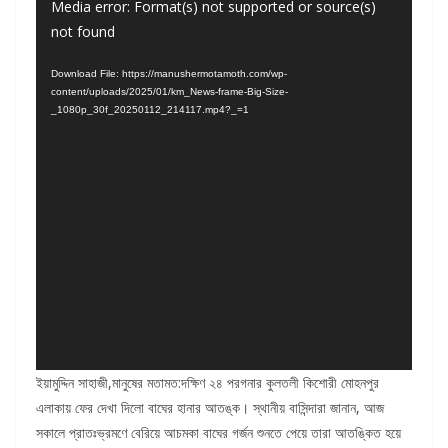
Video
Media error: Format(s) not supported or source(s)
not found
Player
Download File: https://manushermotamoth.com/wp-
content/uploads/2025/01/km_News-frame-Big-Size-
_1080p_30f_20250112_214117.mp4?_=1
ইয়ামুদ্দিন সাহাজী,মানুষের মতামত:দক্ষিণ ২৪ পরগনার কুলতলী কিশোরী মোহনপুর
এলাকায় ফের দেখা দিলো বাঘের হানার আতঙ্ক। স্থানীয় বাসিন্দারা জানান, আজ
সকালে প্রাতঃভ্রমণে বেরিয়ে আচমকা বাঘের গর্জন শুনতে পেয়ে তারা আতঙ্কিত হয়ে