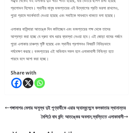
সন্ধ্যা থেকেই ওই এলাকায় দুটি খাঁচা পাতা হয়েছে, যার ভেতরে ছাগল রাখা হয়েছে
প্রলোভন হিসেবে। স্থানীয় মানুষ বনদপ্তরের এই উদ্যোগের প্রতি ভরসা রাখলেও,
পুরো গ্রামে সতর্কবার্তা দেওয়া হয়েছে এবং সবাইকে সাবধানে থাকতে বলা হয়েছে।
এলাকার বাসিন্দারা আতঙ্কে দিন কাটাচ্ছেন এবং বনদপ্তরের পক্ষ থেকে তাদের
আশ্বস্ত করা হচ্ছে যে দ্রুত বাঘ ধরার ব্যবস্থা নেওয়া হবে। এই জোড়া বাঘের গর্জনে
পুরো এলাকায় চাঞ্চল্য সৃষ্টি হয়েছে এবং স্থানীয় প্রশাসনও বিষয়টি নিবিড়ভাবে
পর্যবেক্ষণ করছে। বনদপ্তরের এই অভিযান সফল হলে এলাকাবাসী নিশ্চিন্ত হতে
পারবে বলে আশা করা হচ্ছে।
Share with
গঙ্গাসাগর মেলায় অসুস্থ দুই পূণ্যার্থীকে এয়ার অ্যাম্বুলেন্সে কলকাতায় স্থানান্তর
মৈপিঠে বাঘ বন্দি: আতঙ্কের অবসান,স্বস্তিতে এলাকাবাসী