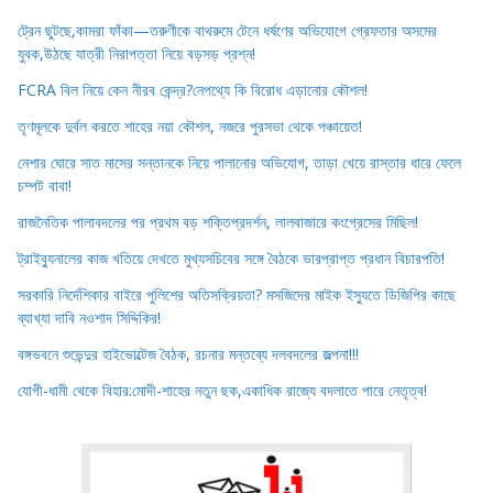
ট্রেন ছুটছে,কামরা ফাঁকা—তরুণীকে বাথরুমে টেনে ধর্ষণের অভিযোগে গ্রেফতার অসমের
যুবক,উঠছে যাত্রী নিরাপত্তা নিয়ে বড়সড় প্রশ্ন!
FCRA বিল নিয়ে কেন নীরব কেন্দ্র?নেপথ্যে কি বিরোধ এড়ানোর কৌশল!
তৃণমূলকে দুর্বল করতে শাহের নয়া কৌশল, নজরে পুরসভা থেকে পঞ্চায়েত!
নেশার ঘোরে সাত মাসের সন্তানকে নিয়ে পালানোর অভিযোগ, তাড়া খেয়ে রাস্তার ধারে ফেলে
চম্পট বাবা!
রাজনৈতিক পালাবদলের পর প্রথম বড় শক্তিপ্রদর্শন, লালবাজারে কংগ্রেসের মিছিল!
ট্রাইব্যুনালের কাজ খতিয়ে দেখতে মুখ্যসচিবের সঙ্গে বৈঠকে ভারপ্রাপ্ত প্রধান বিচারপতি!
সরকারি নির্দেশিকার বাইরে পুলিশের অতিসক্রিয়তা? মসজিদের মাইক ইস্যুতে ডিজিপির কাছে
ব্যাখ্যা দাবি নওশাদ সিদ্দিকির!
বঙ্গভবনে শুভেন্দুর হাইভোল্টেজ বৈঠক, রচনার মন্তব্যে দলবদলের জল্পনা!!!
যোগী-ধামী থেকে বিহার:মোদী-শাহের নতুন ছক,একাধিক রাজ্যে বদলাতে পারে নেতৃত্ব!